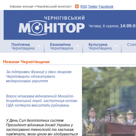
Інформ-агенція «Чернігівський монітор»:
RSS
Twitter
Facebook
Інформ-агенція
«Чернігівський монітор»
14:05:0
Четвер, 6 серпня,
Політична
Економічна
Культурна
Стил
Чернігівщина
Чернігівщина
Чернігівщина
Новини Чернігівщини
За підтримки Франції у двох лікарнях
Чернігівщини облаштували
модернізовані укриття
Ворог атакував відновлений Михайло-
Коцюбинський ліцей: заступниця голови
ОДА оглянула масштаби руйнувань
У День Сил безпілотних систем
Президент відзначив досвід України у
застосуванні технологій та закликав
пам'ятати, якою ціною він здобувається