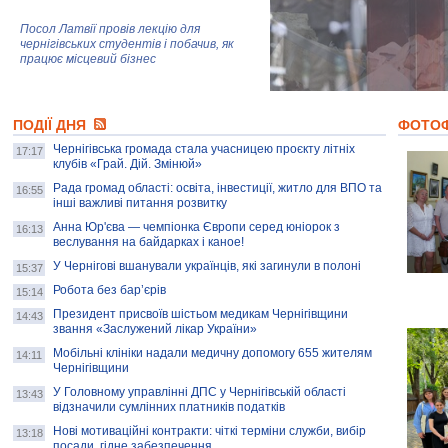
Посол Латвії провів лекцію для
чернігівських студентів і побачив, як
працює місцевий бізнес
Митці та жителі Чернігова створили
ПОДІЇ ДНЯ
колекцію про війну, емоції та тварин
ФОТО
Чернігівська громада стала учасницею проєкту літніх
17:17
клубів «Грай. Дій. Змінюй»
Рада громад області: освіта, інвестиції, житло для ВПО та
AB InBev Efes Україна підтримала
16:55
інші важливі питання розвитку
навчальний проєкт "Молодіжна бізнес-
школа", спрямований на розвиток
Анна Юр'єва — чемпіонка Європи серед юніорок з
16:13
підприємництва у Чернігівській області
веслування на байдарках і каное!
У Чернігові вшанували українців, які загинули в полоні
15:37
Золота тварина: видання Forbes
написало про чернігівця Патрона: хто і
Робота без бар’єрів
15:14
скільки на ньому заробляє? І куди
витрачають?
Президент присвоїв шістьом медикам Чернігівщини
14:43
звання «Заслужений лікар України»
Мобільні клініки надали медичну допомогу 655 жителям
14:11
Чернігівщини
У Головному управлінні ДПС у Чернігівській області
13:43
відзначили сумлінних платників податків
Нові мотиваційні контракти: чіткі терміни служби, вибір
13:18
посади, гідне забезпечення