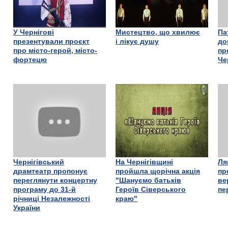
У Чернігові
Мистецтво, що хвилює
Па
презентували проєкт
і лікує душу
до
про місто-герой, місто-
пр
фортецю
Че
Чернігівський
На Чернігівщині
Ля
драмтеатр пропонує
пройшла щорічна акція
пр
переглянути концертну
"Шануємо батьків
ве
програму до 31-й
Героїв Сіверського
пе
річниці Незалежності
краю"
України