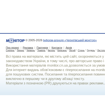
© 2005-2026
Інформ-агенція «Чернігівський монітор»
Про проект
|
Реклама
|
Партнери
|
Контакти
|
Архів
:
Серпень
*
Липень
*
Червень
*
Травень
*
Квітень
*
Березень
*
Лютий
*
Січень
*
Грудень
*
Листоп
Всі права на матеріали, які містить цей сайт, охороняються у 
законодавством України, в тому числі, про авторське право і 
Використання матерiалiв monitor.cn.ua дозволяється за умов
Для iнтернет-видань обов'язковим є гiперпосилання на monito
для пошукових систем. Посилання та гіперпосилання повинні
виключно в першому чи в другому абзаці тексту.
Матеріали з позначкою (PR) друкуються на правах реклами..