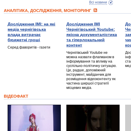
Всі новини
АНАЛІТИКА, ДОСЛІДЖЕННЯ, МОНІТОРИНГ
Дослідження ІМІ: на які
Дослідження ІМІ
До
медіа чернігівська
Чернігівський Youtube:
Че
влада витрачає
якісна документалістика
за
бюджетні гроші
та гіперлокальний
чи
контент
ко
Серед фаворитів - газети
Чернігівський Youtube не
Дос
можна назвати флагманом в
інф
інформування та впливу на
ста
суспільно-політичну ситуацію.
мед
Це, радше, допоміжний
інструмент, майданчик для
розміщення відеоконтенту як
частина ширшої стратегії
місцевих медіа.
ВІДЕОФАКТ