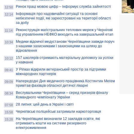
Ринок праці мовою цифр – інформує служба зайнятості
12:50
Інформація про надзвичайні ситуації та основні
12:14
небезпечні події, які зареєстровані на території області
за добу
Реконструкція магістральних теплових мереж у Чернігові
11:14
під управлінням НЕФКО виходить на завершальний етап
Медики відомчої медустанови Чернігівщини завжди поруч
10:34
з нашими захисниками і захисницями на шляху до
відновлення
157 школярів отримають матеріальну допомогу за успіхи
10:12
у навчанні
У Ріпках відкрили ветеранський простір за підтримки
09:41
міжнародних партнерів
Напередодні Дня медичного працівника Костянтин Мегем
09:09
привітав фахівців обласної дитячої лікарні
Веслувальники Чернігівщини – серед призерів фіналу
08:34
Командного чемпіонату України
28 липня: цей день в Україні і світі
07:58
Чернігівські поліцейські затримали наркоторговця
15:58
На Чернігівщині визначили 12 закладів освіти, які
15:28
отримають кошти на системи резервного
електроживлення