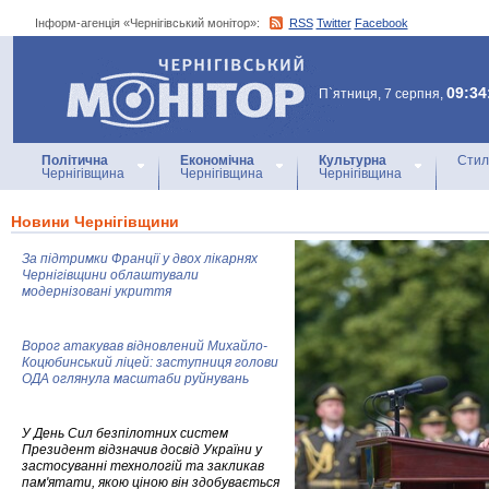
Інформ-агенція «Чернігівський монітор»:
RSS
Twitter
Facebook
Інформ-агенція
«Чернігівський монітор»
09:34
П`ятниця, 7 серпня,
Політична
Економічна
Культурна
Стил
Чернігівщина
Чернігівщина
Чернігівщина
Новини Чернігівщини
За підтримки Франції у двох лікарнях
Чернігівщини облаштували
модернізовані укриття
Ворог атакував відновлений Михайло-
Коцюбинський ліцей: заступниця голови
ОДА оглянула масштаби руйнувань
У День Сил безпілотних систем
Президент відзначив досвід України у
застосуванні технологій та закликав
пам'ятати, якою ціною він здобувається