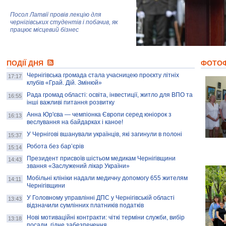
Посол Латвії провів лекцію для
чернігівських студентів і побачив, як
працює місцевий бізнес
Митці та жителі Чернігова створили
ПОДІЇ ДНЯ
колекцію про війну, емоції та тварин
ФОТО
Чернігівська громада стала учасницею проєкту літніх
17:17
клубів «Грай. Дій. Змінюй»
Рада громад області: освіта, інвестиції, житло для ВПО та
AB InBev Efes Україна підтримала
16:55
інші важливі питання розвитку
навчальний проєкт "Молодіжна бізнес-
школа", спрямований на розвиток
Анна Юр'єва — чемпіонка Європи серед юніорок з
16:13
підприємництва у Чернігівській області
веслування на байдарках і каное!
У Чернігові вшанували українців, які загинули в полоні
15:37
Золота тварина: видання Forbes
написало про чернігівця Патрона: хто і
Робота без бар’єрів
15:14
скільки на ньому заробляє? І куди
витрачають?
Президент присвоїв шістьом медикам Чернігівщини
14:43
звання «Заслужений лікар України»
Мобільні клініки надали медичну допомогу 655 жителям
14:11
Чернігівщини
У Головному управлінні ДПС у Чернігівській області
13:43
відзначили сумлінних платників податків
Нові мотиваційні контракти: чіткі терміни служби, вибір
13:18
посади, гідне забезпечення