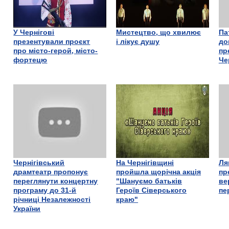
У Чернігові
Мистецтво, що хвилює
Па
презентували проєкт
і лікує душу
до
про місто-герой, місто-
пр
фортецю
Че
Чернігівський
На Чернігівщині
Ля
драмтеатр пропонує
пройшла щорічна акція
пр
переглянути концертну
"Шануємо батьків
ве
програму до 31-й
Героїв Сіверського
пе
річниці Незалежності
краю"
України