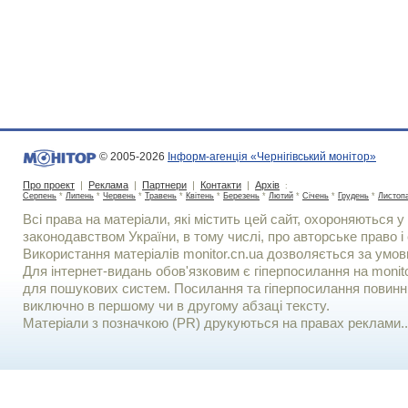
© 2005-2026
Інформ-агенція «Чернігівський монітор»
Про проект
|
Реклама
|
Партнери
|
Контакти
|
Архів
:
Серпень
*
Липень
*
Червень
*
Травень
*
Квітень
*
Березень
*
Лютий
*
Січень
*
Грудень
*
Листоп
Всі права на матеріали, які містить цей сайт, охороняються у 
законодавством України, в тому числі, про авторське право і 
Використання матерiалiв monitor.cn.ua дозволяється за умов
Для iнтернет-видань обов'язковим є гiперпосилання на monito
для пошукових систем. Посилання та гіперпосилання повинні
виключно в першому чи в другому абзаці тексту.
Матеріали з позначкою (PR) друкуються на правах реклами..