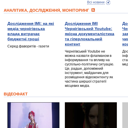
Всі новини
АНАЛІТИКА, ДОСЛІДЖЕННЯ, МОНІТОРИНГ
Дослідження ІМІ: на які
Дослідження ІМІ
До
медіа чернігівська
Чернігівський Youtube:
Че
влада витрачає
якісна документалістика
за
бюджетні гроші
та гіперлокальний
чи
контент
ко
Серед фаворитів - газети
Чернігівський Youtube не
Дос
можна назвати флагманом в
інф
інформування та впливу на
ста
суспільно-політичну ситуацію.
мед
Це, радше, допоміжний
інструмент, майданчик для
розміщення відеоконтенту як
частина ширшої стратегії
місцевих медіа.
ВІДЕОФАКТ