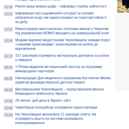
Ринок праці мовою цифр – інформує служба зайнятості
12:50
Інформація про надзвичайні ситуації та основні
12:14
небезпечні події, які зареєстровані на території області
за добу
Реконструкція магістральних теплових мереж у Чернігові
11:14
під управлінням НЕФКО виходить на завершальний етап
Медики відомчої медустанови Чернігівщини завжди поруч
10:34
з нашими захисниками і захисницями на шляху до
відновлення
157 школярів отримають матеріальну допомогу за успіхи
10:12
у навчанні
У Ріпках відкрили ветеранський простір за підтримки
09:41
міжнародних партнерів
Напередодні Дня медичного працівника Костянтин Мегем
09:09
привітав фахівців обласної дитячої лікарні
Веслувальники Чернігівщини – серед призерів фіналу
08:34
Командного чемпіонату України
28 липня: цей день в Україні і світі
07:58
Чернігівські поліцейські затримали наркоторговця
15:58
На Чернігівщині визначили 12 закладів освіти, які
15:28
отримають кошти на системи резервного
електроживлення