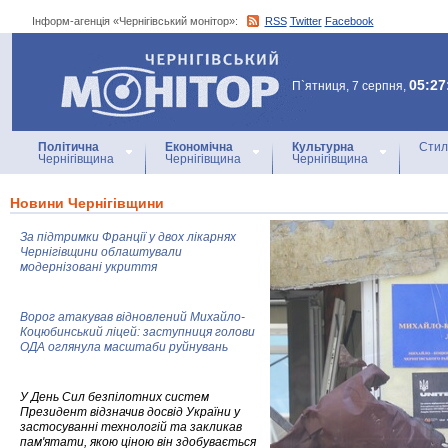
Інформ-агенція «Чернігівський монітор»:
RSS
Twitter
Facebook
Інформ-агенція
«Чернігівський монітор»
05:27
П`ятниця, 7 серпня,
Політична
Економічна
Культурна
Стил
Чернігівщина
Чернігівщина
Чернігівщина
Новини Чернігівщини
За підтримки Франції у двох лікарнях
Чернігівщини облаштували
модернізовані укриття
Ворог атакував відновлений Михайло-
Коцюбинський ліцей: заступниця голови
ОДА оглянула масштаби руйнувань
У День Сил безпілотних систем
Президент відзначив досвід України у
застосуванні технологій та закликав
пам'ятати, якою ціною він здобувається