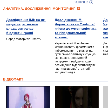
Всі новини
АНАЛІТИКА, ДОСЛІДЖЕННЯ, МОНІТОРИНГ
Дослідження ІМІ: на які
Дослідження ІМІ
До
медіа чернігівська
Чернігівський Youtube:
Че
влада витрачає
якісна документалістика
за
бюджетні гроші
та гіперлокальний
чи
контент
ко
Серед фаворитів - газети
Чернігівський Youtube не
Дос
можна назвати флагманом в
інф
інформування та впливу на
ста
суспільно-політичну ситуацію.
мед
Це, радше, допоміжний
інструмент, майданчик для
розміщення відеоконтенту як
частина ширшої стратегії
місцевих медіа.
ВІДЕОФАКТ