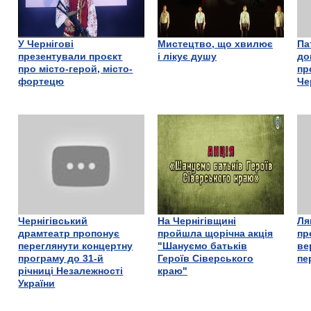
У Чернігові
Мистецтво, що хвилює
Па
презентували проєкт
і лікує душу
до
про місто-герой, місто-
пр
фортецю
Че
Чернігівський
На Чернігівщині
Ля
драмтеатр пропонує
пройшла щорічна акція
пр
переглянути концертну
"Шануємо батьків
ве
програму до 31-й
Героїв Сіверського
пе
річниці Незалежності
краю"
України