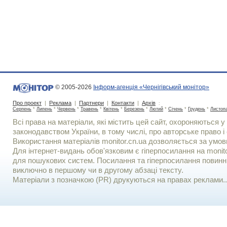
© 2005-2026
Інформ-агенція «Чернігівський монітор»
Про проект
|
Реклама
|
Партнери
|
Контакти
|
Архів
:
Серпень
*
Липень
*
Червень
*
Травень
*
Квітень
*
Березень
*
Лютий
*
Січень
*
Грудень
*
Листоп
Всі права на матеріали, які містить цей сайт, охороняються у 
законодавством України, в тому числі, про авторське право і 
Використання матерiалiв monitor.cn.ua дозволяється за умов
Для iнтернет-видань обов'язковим є гiперпосилання на monito
для пошукових систем. Посилання та гіперпосилання повинні
виключно в першому чи в другому абзаці тексту.
Матеріали з позначкою (PR) друкуються на правах реклами..