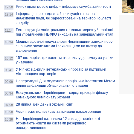
Ринок праці мовою цифр – інформує служба зайнятості
12:50
Інформація про надзвичайні ситуації та основні
12:14
небезпечні події, які зареєстровані на території області
за добу
Реконструкція магістральних теплових мереж у Чернігові
11:14
під управлінням НЕФКО виходить на завершальний етап
Медики відомчої медустанови Чернігівщини завжди поруч
10:34
з нашими захисниками і захисницями на шляху до
відновлення
157 школярів отримають матеріальну допомогу за успіхи
10:12
у навчанні
У Ріпках відкрили ветеранський простір за підтримки
09:41
міжнародних партнерів
Напередодні Дня медичного працівника Костянтин Мегем
09:09
привітав фахівців обласної дитячої лікарні
Веслувальники Чернігівщини – серед призерів фіналу
08:34
Командного чемпіонату України
28 липня: цей день в Україні і світі
07:58
Чернігівські поліцейські затримали наркоторговця
15:58
На Чернігівщині визначили 12 закладів освіти, які
15:28
отримають кошти на системи резервного
електроживлення