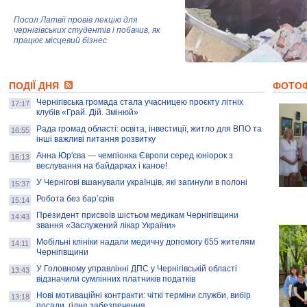
Посол Латвії провів лекцію для
чернігівських студентів і побачив, як
працює місцевий бізнес
Митці та жителі Чернігова створили
ПОДІЇ ДНЯ
колекцію про війну, емоції та тварин
ФОТО
Чернігівська громада стала учасницею проєкту літніх
17:17
клубів «Грай. Дій. Змінюй»
Рада громад області: освіта, інвестиції, житло для ВПО та
AB InBev Efes Україна підтримала
16:55
інші важливі питання розвитку
навчальний проєкт "Молодіжна бізнес-
школа", спрямований на розвиток
Анна Юр'єва — чемпіонка Європи серед юніорок з
16:13
підприємництва у Чернігівській області
веслування на байдарках і каное!
У Чернігові вшанували українців, які загинули в полоні
15:37
Золота тварина: видання Forbes
написало про чернігівця Патрона: хто і
Робота без бар’єрів
15:14
скільки на ньому заробляє? І куди
витрачають?
Президент присвоїв шістьом медикам Чернігівщини
14:43
звання «Заслужений лікар України»
Мобільні клініки надали медичну допомогу 655 жителям
14:11
Чернігівщини
У Головному управлінні ДПС у Чернігівській області
13:43
відзначили сумлінних платників податків
Нові мотиваційні контракти: чіткі терміни служби, вибір
13:18
посади, гідне забезпечення