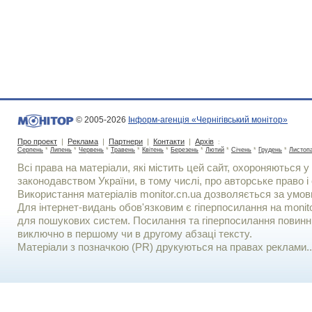
© 2005-2026
Інформ-агенція «Чернігівський монітор»
Про проект
|
Реклама
|
Партнери
|
Контакти
|
Архів
:
Серпень
*
Липень
*
Червень
*
Травень
*
Квітень
*
Березень
*
Лютий
*
Січень
*
Грудень
*
Листоп
Всі права на матеріали, які містить цей сайт, охороняються у 
законодавством України, в тому числі, про авторське право і 
Використання матерiалiв monitor.cn.ua дозволяється за умов
Для iнтернет-видань обов'язковим є гiперпосилання на monito
для пошукових систем. Посилання та гіперпосилання повинні
виключно в першому чи в другому абзаці тексту.
Матеріали з позначкою (PR) друкуються на правах реклами..