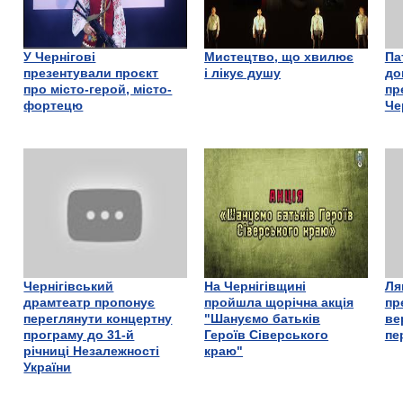
У Чернігові
Мистецтво, що хвилює
Па
презентували проєкт
і лікує душу
до
про місто-герой, місто-
пр
фортецю
Че
Чернігівський
На Чернігівщині
Ля
драмтеатр пропонує
пройшла щорічна акція
пр
переглянути концертну
"Шануємо батьків
ве
програму до 31-й
Героїв Сіверського
пе
річниці Незалежності
краю"
України