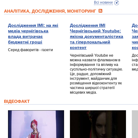
Всі новини
АНАЛІТИКА, ДОСЛІДЖЕННЯ, МОНІТОРИНГ
Дослідження ІМІ: на які
Дослідження ІМІ
До
медіа чернігівська
Чернігівський Youtube:
Че
влада витрачає
якісна документалістика
за
бюджетні гроші
та гіперлокальний
чи
контент
ко
Серед фаворитів - газети
Чернігівський Youtube не
Дос
можна назвати флагманом в
інф
інформування та впливу на
ста
суспільно-політичну ситуацію.
мед
Це, радше, допоміжний
інструмент, майданчик для
розміщення відеоконтенту як
частина ширшої стратегії
місцевих медіа.
ВІДЕОФАКТ