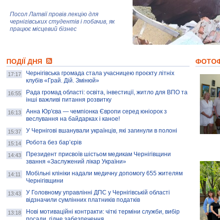
Посол Латвії провів лекцію для
чернігівських студентів і побачив, як
працює місцевий бізнес
Митці та жителі Чернігова створили
ПОДІЇ ДНЯ
колекцію про війну, емоції та тварин
ФОТО
Чернігівська громада стала учасницею проєкту літніх
17:17
клубів «Грай. Дій. Змінюй»
Рада громад області: освіта, інвестиції, житло для ВПО та
AB InBev Efes Україна підтримала
16:55
інші важливі питання розвитку
навчальний проєкт "Молодіжна бізнес-
школа", спрямований на розвиток
Анна Юр'єва — чемпіонка Європи серед юніорок з
16:13
підприємництва у Чернігівській області
веслування на байдарках і каное!
У Чернігові вшанували українців, які загинули в полоні
15:37
Золота тварина: видання Forbes
написало про чернігівця Патрона: хто і
Робота без бар’єрів
15:14
скільки на ньому заробляє? І куди
витрачають?
Президент присвоїв шістьом медикам Чернігівщини
14:43
звання «Заслужений лікар України»
Мобільні клініки надали медичну допомогу 655 жителям
14:11
Чернігівщини
У Головному управлінні ДПС у Чернігівській області
13:43
відзначили сумлінних платників податків
Нові мотиваційні контракти: чіткі терміни служби, вибір
13:18
посади, гідне забезпечення