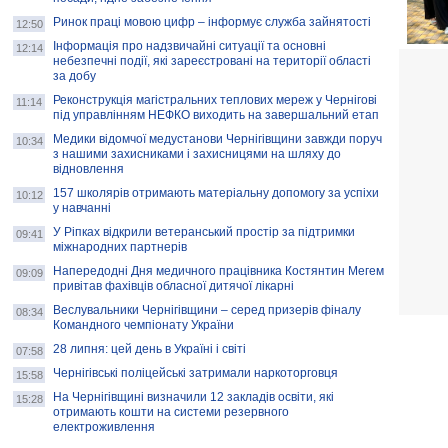
Ринок праці мовою цифр – інформує служба зайнятості
12:50
Інформація про надзвичайні ситуації та основні
12:14
небезпечні події, які зареєстровані на території області
за добу
Реконструкція магістральних теплових мереж у Чернігові
11:14
під управлінням НЕФКО виходить на завершальний етап
Медики відомчої медустанови Чернігівщини завжди поруч
10:34
з нашими захисниками і захисницями на шляху до
відновлення
157 школярів отримають матеріальну допомогу за успіхи
10:12
у навчанні
У Ріпках відкрили ветеранський простір за підтримки
09:41
міжнародних партнерів
Напередодні Дня медичного працівника Костянтин Мегем
09:09
привітав фахівців обласної дитячої лікарні
Веслувальники Чернігівщини – серед призерів фіналу
08:34
Командного чемпіонату України
28 липня: цей день в Україні і світі
07:58
Чернігівські поліцейські затримали наркоторговця
15:58
На Чернігівщині визначили 12 закладів освіти, які
15:28
отримають кошти на системи резервного
електроживлення