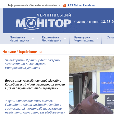
Інформ-агенція «Чернігівський монітор»:
RSS
Twitter
Facebook
Інформ-агенція
«Чернігівський монітор»
13:48:0
Субота, 8 серпня,
Політична
Економічна
Культурна
Стил
Чернігівщина
Чернігівщина
Чернігівщина
Новини Чернігівщини
За підтримки Франції у двох лікарнях
Чернігівщини облаштували
модернізовані укриття
Ворог атакував відновлений Михайло-
Коцюбинський ліцей: заступниця голови
ОДА оглянула масштаби руйнувань
У День Сил безпілотних систем
Президент відзначив досвід України у
застосуванні технологій та закликав
пам'ятати, якою ціною він здобувається