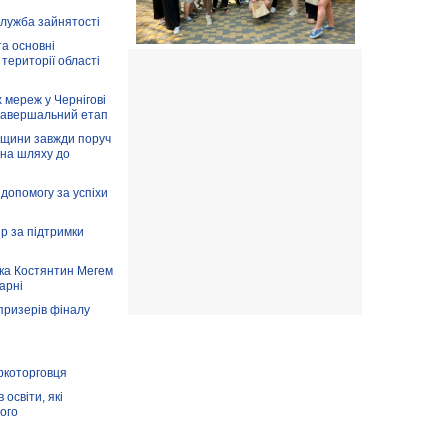
служба зайнятості
та основні
 території області
 мереж у Чернігові
завершальний етап
вщини завжди поруч
 на шляху до
допомогу за успіхи
ір за підтримки
ка Костянтин Мегем
карні
призерів фіналу
аркоторговця
освіти, які
ого