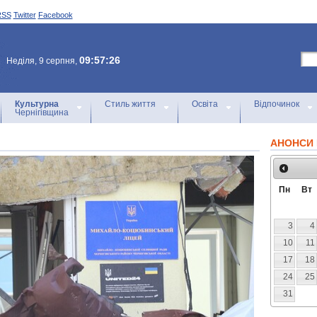
RSS
Twitter
Facebook
09:57:26
Неділя, 9 серпня,
Культурна
Стиль життя
Освіта
Відпочинок
Чернігівщина
АНОНСИ 
Пн
Вт
3
4
10
11
17
18
24
25
31