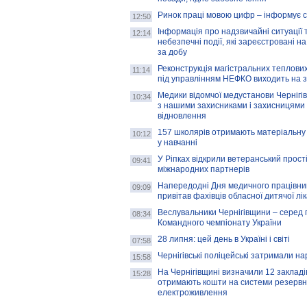
Ринок праці мовою цифр – інформує 
12:50
Інформація про надзвичайні ситуації 
12:14
небезпечні події, які зареєстровані на
за добу
Реконструкція магістральних теплових
11:14
під управлінням НЕФКО виходить на 
Медики відомчої медустанови Чернігі
10:34
з нашими захисниками і захисницями
відновлення
157 школярів отримають матеріальну 
10:12
у навчанні
У Ріпках відкрили ветеранський прост
09:41
міжнародних партнерів
Напередодні Дня медичного працівни
09:09
привітав фахівців обласної дитячої лі
Веслувальники Чернігівщини – серед 
08:34
Командного чемпіонату України
28 липня: цей день в Україні і світі
07:58
Чернігівські поліцейські затримали н
15:58
На Чернігівщині визначили 12 закладів 
15:28
отримають кошти на системи резервн
електроживлення