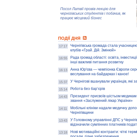
Посол Латвії провів лекцію для
чернігівських студентів і побачив, як
працює місцевий бізнес
Митці та жителі Чернігова створили
ПОДІЇ ДНЯ
колекцію про війну, емоції та тварин
Чернігівська громада стала учасницею
17:17
клубів «Грай. Дій. Змінюй»
Рада громад області: освіта, інвестиц
AB InBev Efes Україна підтримала
16:55
інші важливі питання розвитку
навчальний проєкт "Молодіжна бізнес-
школа", спрямований на розвиток
Анна Юр'єва — чемпіонка Європи сер
16:13
підприємництва у Чернігівській області
веслування на байдарках і каное!
У Чернігові вшанували українців, які з
15:37
Золота тварина: видання Forbes
написало про чернігівця Патрона: хто і
Робота без бар’єрів
15:14
скільки на ньому заробляє? І куди
витрачають?
Президент присвоїв шістьом медикам
14:43
звання «Заслужений лікар України»
Мобільні клініки надали медичну доп
14:11
Чернігівщини
У Головному управлінні ДПС у Чернігів
13:43
відзначили сумлінних платників подат
Нові мотиваційні контракти: чіткі терм
13:18
посади, гідне забезпечення