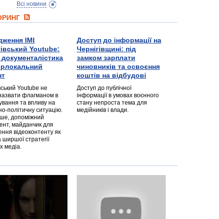
Всі новини
ТОРИНГ
дження ІМІ
Доступ до інформації на
гівський Youtube:
Чернігівщині: під
а документалістика
замком зарплати
перлокальний
чиновників та освоєння
нт
коштів на відбудові
вський Youtube не
Доступ до публічної
назвати флагманом в
інформації в умовах воєнного
ування та впливу на
стану непроста тема для
но-політичну ситуацію.
медійників і влади.
дше, допоміжний
ент, майданчик для
ння відеоконтенту як
 ширшої стратегії
х медіа.