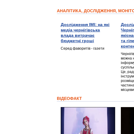
АНАЛІТИКА, ДОСЛІДЖЕННЯ, МОНІ
Дослідження ІМІ: на які
Дослі
медіа чернігівська
Черні
влада витрачає
якісн
бюджетні гроші
та гі
конте
Серед фаворитів - газети
Чернігі
можна 
інформ
суспіль
Це, ра
інструм
розміще
частина
місцеви
ВІДЕОФАКТ