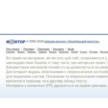
© 2005-2026
Інформ-агенція «Чернігівський монітор»
Про проект
|
Реклама
|
Партнери
|
Контакти
|
Архів
:
Серпень
*
Липень
*
Червень
*
Травень
*
Квітень
*
Березень
*
Лютий
*
Січень
*
Грудень
*
Листоп
Всі права на матеріали, які містить цей сайт, охороняються у 
законодавством України, в тому числі, про авторське право і 
Використання матерiалiв monitor.cn.ua дозволяється за умов
Для iнтернет-видань обов'язковим є гiперпосилання на monito
для пошукових систем. Посилання та гіперпосилання повинні
виключно в першому чи в другому абзаці тексту.
Матеріали з позначкою (PR) друкуються на правах реклами..