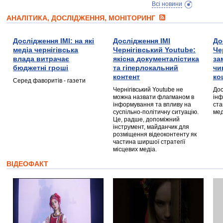
Всі новини
АНАЛІТИКА, ДОСЛІДЖЕННЯ, МОНІТОРИНГ
Дослідження ІМІ: на які
Дослідження ІМІ
До
медіа чернігівська
Чернігівський Youtube:
Че
влада витрачає
якісна документалістика
за
бюджетні гроші
та гіперлокальний
чи
контент
ко
Серед фаворитів - газети
Чернігівський Youtube не
Дос
можна назвати флагманом в
інф
інформування та впливу на
ста
суспільно-політичну ситуацію.
мед
Це, радше, допоміжний
інструмент, майданчик для
розміщення відеоконтенту як
частина ширшої стратегії
місцевих медіа.
ВІДЕОФАКТ