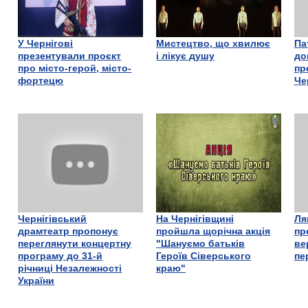
У Чернігові
Мистецтво, що хвилює
Па
презентували проєкт
і лікує душу
до
про місто-герой, місто-
пр
фортецю
Че
Чернігівський
На Чернігівщині
Ля
драмтеатр пропонує
пройшла щорічна акція
пр
переглянути концертну
"Шануємо батьків
ве
програму до 31-й
Героїв Сіверського
пе
річниці Незалежності
краю"
України