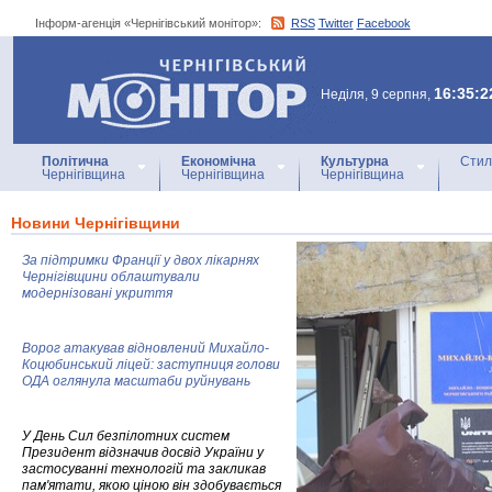
Інформ-агенція «Чернігівський монітор»:
RSS
Twitter
Facebook
Інформ-агенція
«Чернігівський монітор»
16:35:2
Неділя, 9 серпня,
Політична
Економічна
Культурна
Стил
Чернігівщина
Чернігівщина
Чернігівщина
Новини Чернігівщини
За підтримки Франції у двох лікарнях
Чернігівщини облаштували
модернізовані укриття
Ворог атакував відновлений Михайло-
Коцюбинський ліцей: заступниця голови
ОДА оглянула масштаби руйнувань
У День Сил безпілотних систем
Президент відзначив досвід України у
застосуванні технологій та закликав
пам'ятати, якою ціною він здобувається