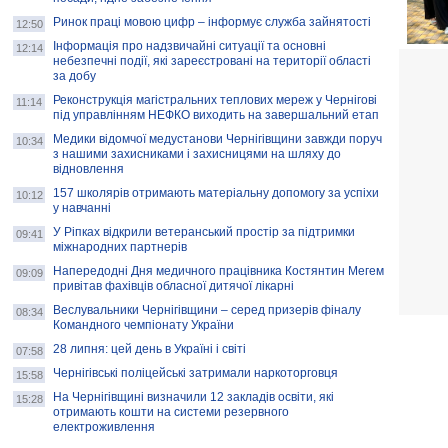
Ринок праці мовою цифр – інформує служба зайнятості
12:50
Інформація про надзвичайні ситуації та основні
12:14
небезпечні події, які зареєстровані на території області
за добу
Реконструкція магістральних теплових мереж у Чернігові
11:14
під управлінням НЕФКО виходить на завершальний етап
Медики відомчої медустанови Чернігівщини завжди поруч
10:34
з нашими захисниками і захисницями на шляху до
відновлення
157 школярів отримають матеріальну допомогу за успіхи
10:12
у навчанні
У Ріпках відкрили ветеранський простір за підтримки
09:41
міжнародних партнерів
Напередодні Дня медичного працівника Костянтин Мегем
09:09
привітав фахівців обласної дитячої лікарні
Веслувальники Чернігівщини – серед призерів фіналу
08:34
Командного чемпіонату України
28 липня: цей день в Україні і світі
07:58
Чернігівські поліцейські затримали наркоторговця
15:58
На Чернігівщині визначили 12 закладів освіти, які
15:28
отримають кошти на системи резервного
електроживлення