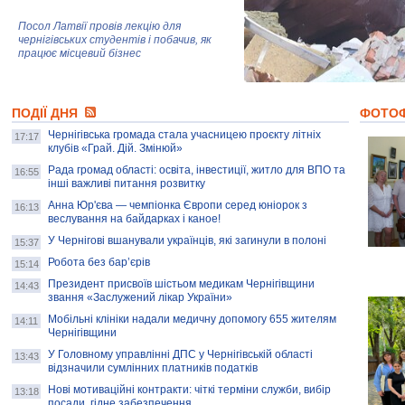
Посол Латвії провів лекцію для
чернігівських студентів і побачив, як
працює місцевий бізнес
Митці та жителі Чернігова створили
ПОДІЇ ДНЯ
колекцію про війну, емоції та тварин
ФОТО
Чернігівська громада стала учасницею проєкту літніх
17:17
клубів «Грай. Дій. Змінюй»
Рада громад області: освіта, інвестиції, житло для ВПО та
AB InBev Efes Україна підтримала
16:55
інші важливі питання розвитку
навчальний проєкт "Молодіжна бізнес-
школа", спрямований на розвиток
Анна Юр'єва — чемпіонка Європи серед юніорок з
16:13
підприємництва у Чернігівській області
веслування на байдарках і каное!
У Чернігові вшанували українців, які загинули в полоні
15:37
Золота тварина: видання Forbes
написало про чернігівця Патрона: хто і
Робота без бар’єрів
15:14
скільки на ньому заробляє? І куди
витрачають?
Президент присвоїв шістьом медикам Чернігівщини
14:43
звання «Заслужений лікар України»
Мобільні клініки надали медичну допомогу 655 жителям
14:11
Чернігівщини
У Головному управлінні ДПС у Чернігівській області
13:43
відзначили сумлінних платників податків
Нові мотиваційні контракти: чіткі терміни служби, вибір
13:18
посади, гідне забезпечення