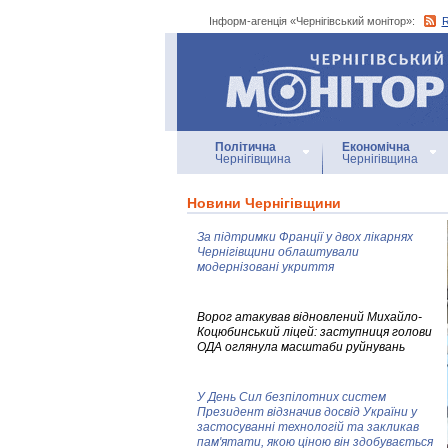
Інформ-агенція «Чернігівський монітор»:
Інформ-агенція
«Чернігівський монітор»
Політична
Економічна
Чернігівщина
Чернігівщина
Новини Чернігівщини
За підтримки Франції у двох лікарнях
Чернігівщини облаштували
модернізовані укриття
Ворог атакував відновлений Михайло-
Коцюбинський ліцей: заступниця голови
ОДА оглянула масштаби руйнувань
У День Сил безпілотних систем
Президент відзначив досвід України у
застосуванні технологій та закликав
пам'ятати, якою ціною він здобувається