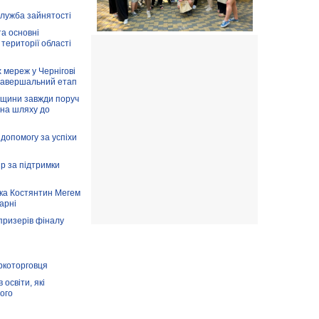
служба зайнятості
та основні
 території області
 мереж у Чернігові
завершальний етап
вщини завжди поруч
 на шляху до
допомогу за успіхи
ір за підтримки
ка Костянтин Мегем
карні
призерів фіналу
аркоторговця
освіти, які
ого