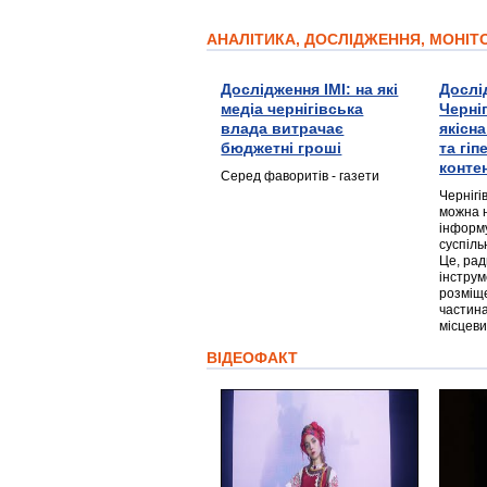
АНАЛІТИКА, ДОСЛІДЖЕННЯ, МОНІ
Дослідження ІМІ: на які
Дослі
медіа чернігівська
Черні
влада витрачає
якісн
бюджетні гроші
та гі
конте
Серед фаворитів - газети
Чернігі
можна 
інформ
суспіль
Це, ра
інструм
розміще
частина
місцеви
ВІДЕОФАКТ