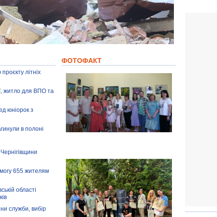
ФОТОФАКТ
 проєкту літніх
ії, житло для ВПО та
ед юніорок з
агинули в полоні
 Чернігівщини
омогу 655 жителям
ській області
ків
іни служби, вибір