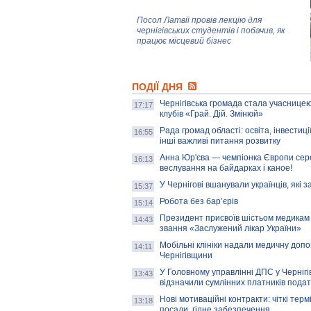
Посол Латвії провів лекцію для
чернігівських студентів і побачив, як
працює місцевий бізнес
Митці та жителі Чернігова створили
ПОДІЇ ДНЯ
колекцію про війну, емоції та тварин
Чернігівська громада стала учасницею
17:17
клубів «Грай. Дій. Змінюй»
Рада громад області: освіта, інвестиц
AB InBev Efes Україна підтримала
16:55
інші важливі питання розвитку
навчальний проєкт "Молодіжна бізнес-
школа", спрямований на розвиток
Анна Юр'єва — чемпіонка Європи сер
16:13
підприємництва у Чернігівській області
веслування на байдарках і каное!
У Чернігові вшанували українців, які з
15:37
Золота тварина: видання Forbes
написало про чернігівця Патрона: хто і
Робота без бар’єрів
15:14
скільки на ньому заробляє? І куди
витрачають?
Президент присвоїв шістьом медикам
14:43
звання «Заслужений лікар України»
Мобільні клініки надали медичну доп
14:11
Чернігівщини
У Головному управлінні ДПС у Чернігів
13:43
відзначили сумлінних платників подат
Нові мотиваційні контракти: чіткі терм
13:18
посади, гідне забезпечення