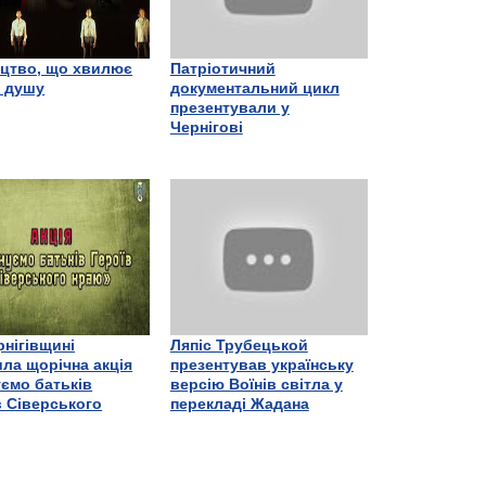
цтво, що хвилює
Патріотичний
є душу
документальний цикл
презентували у
Чернігові
рнігівщині
Ляпіс Трубецькой
ла щорічна акція
презентував українську
ємо батьків
версію Воїнів світла у
в Сіверського
перекладі Жадана