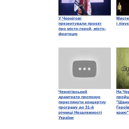
У Чернігові
Мисте
презентували проєкт
і ліку
про місто-герой, місто-
фортецю
Чернігівський
На Че
драмтеатр пропонує
пройш
переглянути концертну
"Шану
програму до 31-й
Герої
річниці Незалежності
краю"
України