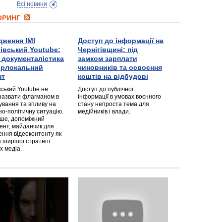
Всі новини
ТОРИНГ
дження ІМІ
Доступ до інформації на
гівський Youtube:
Чернігівщині: під
а документалістика
замком зарплати
перлокальний
чиновників та освоєння
нт
коштів на відбудові
вський Youtube не
Доступ до публічної
назвати флагманом в
інформації в умовах воєнного
ування та впливу на
стану непроста тема для
но-політичну ситуацію.
медійників і влади.
дше, допоміжний
ент, майданчик для
ння відеоконтенту як
 ширшої стратегії
х медіа.