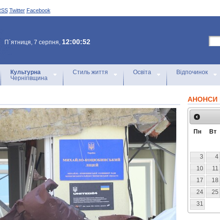
RSS
Twitter
Facebook
12:00:52
П`ятниця, 7 серпня,
Культурна
Стиль життя
Освіта
Відпочинок
Чернігівщина
АНОНСИ 
Пн
Вт
3
4
10
11
17
18
24
25
31