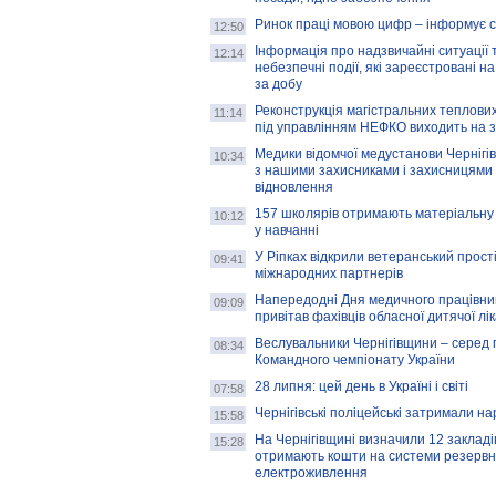
Ринок праці мовою цифр – інформує 
12:50
Інформація про надзвичайні ситуації 
12:14
небезпечні події, які зареєстровані на
за добу
Реконструкція магістральних теплових
11:14
під управлінням НЕФКО виходить на 
Медики відомчої медустанови Чернігі
10:34
з нашими захисниками і захисницями
відновлення
157 школярів отримають матеріальну 
10:12
у навчанні
У Ріпках відкрили ветеранський прост
09:41
міжнародних партнерів
Напередодні Дня медичного працівни
09:09
привітав фахівців обласної дитячої лі
Веслувальники Чернігівщини – серед 
08:34
Командного чемпіонату України
28 липня: цей день в Україні і світі
07:58
Чернігівські поліцейські затримали н
15:58
На Чернігівщині визначили 12 закладів 
15:28
отримають кошти на системи резервн
електроживлення