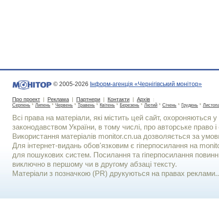
© 2005-2026
Інформ-агенція «Чернігівський монітор»
Про проект
|
Реклама
|
Партнери
|
Контакти
|
Архів
:
Серпень
*
Липень
*
Червень
*
Травень
*
Квітень
*
Березень
*
Лютий
*
Січень
*
Грудень
*
Листоп
Всі права на матеріали, які містить цей сайт, охороняються у 
законодавством України, в тому числі, про авторське право і 
Використання матерiалiв monitor.cn.ua дозволяється за умов
Для iнтернет-видань обов'язковим є гiперпосилання на monito
для пошукових систем. Посилання та гіперпосилання повинні
виключно в першому чи в другому абзаці тексту.
Матеріали з позначкою (PR) друкуються на правах реклами..