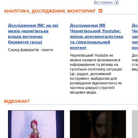
Всі новини
АНАЛІТИКА, ДОСЛІДЖЕННЯ, МОНІТОРИНГ
Дослідження ІМІ: на які
Дослідження ІМІ
До
медіа чернігівська
Чернігівський Youtube:
Че
влада витрачає
якісна документалістика
за
бюджетні гроші
та гіперлокальний
чи
контент
ко
Серед фаворитів - газети
Чернігівський Youtube не
Дос
можна назвати флагманом в
інф
інформування та впливу на
ста
суспільно-політичну ситуацію.
мед
Це, радше, допоміжний
інструмент, майданчик для
розміщення відеоконтенту як
частина ширшої стратегії
місцевих медіа.
ВІДЕОФАКТ