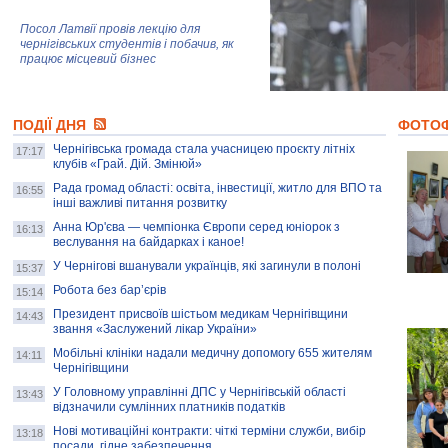
Посол Латвії провів лекцію для
чернігівських студентів і побачив, як
працює місцевий бізнес
Митці та жителі Чернігова створили
ПОДІЇ ДНЯ
колекцію про війну, емоції та тварин
ФОТО
Чернігівська громада стала учасницею проєкту літніх
17:17
клубів «Грай. Дій. Змінюй»
Рада громад області: освіта, інвестиції, житло для ВПО та
AB InBev Efes Україна підтримала
16:55
інші важливі питання розвитку
навчальний проєкт "Молодіжна бізнес-
школа", спрямований на розвиток
Анна Юр'єва — чемпіонка Європи серед юніорок з
16:13
підприємництва у Чернігівській області
веслування на байдарках і каное!
У Чернігові вшанували українців, які загинули в полоні
15:37
Золота тварина: видання Forbes
написало про чернігівця Патрона: хто і
Робота без бар’єрів
15:14
скільки на ньому заробляє? І куди
витрачають?
Президент присвоїв шістьом медикам Чернігівщини
14:43
звання «Заслужений лікар України»
Мобільні клініки надали медичну допомогу 655 жителям
14:11
Чернігівщини
У Головному управлінні ДПС у Чернігівській області
13:43
відзначили сумлінних платників податків
Нові мотиваційні контракти: чіткі терміни служби, вибір
13:18
посади, гідне забезпечення