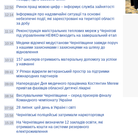
Ринок праці мовою цифр – інформує служба зайнятості
12:50
Інформація про надзвичайні ситуації та основні
12:14
небезпечні події, які зареєстровані на території області
за добу
Реконструкція магістральних теплових мереж у Чернігові
11:14
під управлінням НЕФКО виходить на завершальний етап
Медики відомчої медустанови Чернігівщини завжди поруч
10:34
з нашими захисниками і захисницями на шляху до
відновлення
157 школярів отримають матеріальну допомогу за успіхи
10:12
у навчанні
У Ріпках відкрили ветеранський простір за підтримки
09:41
міжнародних партнерів
Напередодні Дня медичного працівника Костянтин Мегем
09:09
привітав фахівців обласної дитячої лікарні
Веслувальники Чернігівщини – серед призерів фіналу
08:34
Командного чемпіонату України
28 липня: цей день в Україні і світі
07:58
Чернігівські поліцейські затримали наркоторговця
15:58
На Чернігівщині визначили 12 закладів освіти, які
15:28
отримають кошти на системи резервного
електроживлення