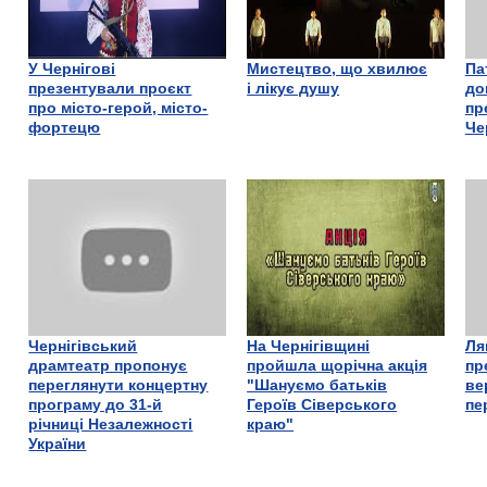
У Чернігові
Мистецтво, що хвилює
Па
презентували проєкт
і лікує душу
до
про місто-герой, місто-
пр
фортецю
Че
Чернігівський
На Чернігівщині
Ля
драмтеатр пропонує
пройшла щорічна акція
пр
переглянути концертну
"Шануємо батьків
ве
програму до 31-й
Героїв Сіверського
пе
річниці Незалежності
краю"
України