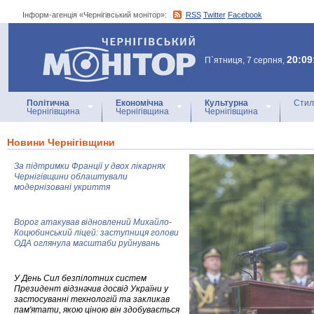
Інформ-агенція «Чернігівський монітор»:
RSS
Twitter
Facebook
Інформ-агенція
«Чернігівський монітор»
20:09
П`ятниця, 7 серпня,
Політична
Економічна
Культурна
Стил
Чернігівщина
Чернігівщина
Чернігівщина
Новини Чернігівщини
За підтримки Франції у двох лікарнях
Чернігівщини облаштували
модернізовані укриття
Ворог атакував відновлений Михайло-
Коцюбинський ліцей: заступниця голови
ОДА оглянула масштаби руйнувань
У День Сил безпілотних систем
Президент відзначив досвід України у
застосуванні технологій та закликав
пам'ятати, якою ціною він здобувається