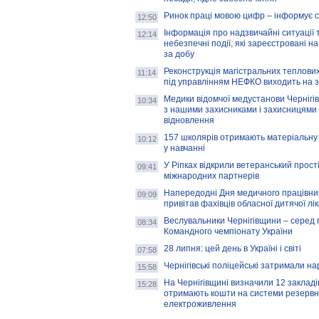
Ринок праці мовою цифр – інформує 
12:50
Інформація про надзвичайні ситуації 
12:14
небезпечні події, які зареєстровані на
за добу
Реконструкція магістральних теплових
11:14
під управлінням НЕФКО виходить на 
Медики відомчої медустанови Чернігі
10:34
з нашими захисниками і захисницями
відновлення
157 школярів отримають матеріальну 
10:12
у навчанні
У Ріпках відкрили ветеранський прост
09:41
міжнародних партнерів
Напередодні Дня медичного працівни
09:09
привітав фахівців обласної дитячої лі
Веслувальники Чернігівщини – серед 
08:34
Командного чемпіонату України
28 липня: цей день в Україні і світі
07:58
Чернігівські поліцейські затримали н
15:58
На Чернігівщині визначили 12 закладів 
15:28
отримають кошти на системи резервн
електроживлення