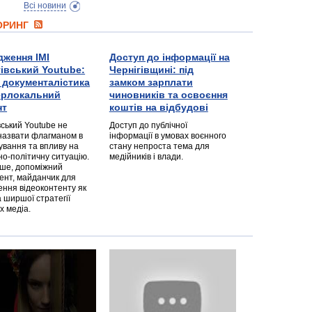
Всі новини
ТОРИНГ
дження ІМІ
Доступ до інформації на
гівський Youtube:
Чернігівщині: під
а документалістика
замком зарплати
перлокальний
чиновників та освоєння
нт
коштів на відбудові
вський Youtube не
Доступ до публічної
назвати флагманом в
інформації в умовах воєнного
ування та впливу на
стану непроста тема для
но-політичну ситуацію.
медійників і влади.
дше, допоміжний
ент, майданчик для
ння відеоконтенту як
 ширшої стратегії
х медіа.