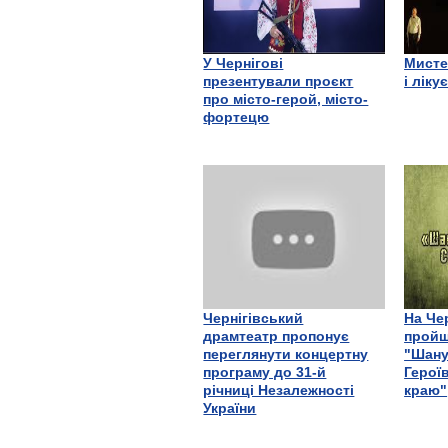
У Чернігові
Мисте
презентували проєкт
і ліку
про місто-герой, місто-
фортецю
Чернігівський
На Че
драмтеатр пропонує
пройш
переглянути концертну
"Шану
програму до 31-й
Герої
річниці Незалежності
краю"
України