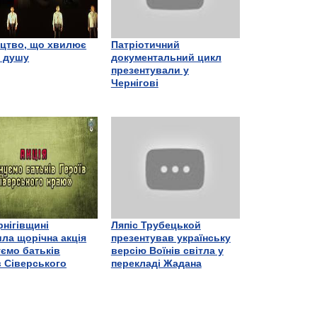
цтво, що хвилює
Патріотичний
є душу
документальний цикл
презентували у
Чернігові
рнігівщині
Ляпіс Трубецькой
ла щорічна акція
презентував українську
ємо батьків
версію Воїнів світла у
в Сіверського
перекладі Жадана