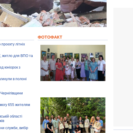
ФОТОФАКТ
 проєкту літніх
ії, житло для ВПО та
ед юніорок з
агинули в полоні
 Чернігівщини
омогу 655 жителям
ській області
ків
іни служби, вибір