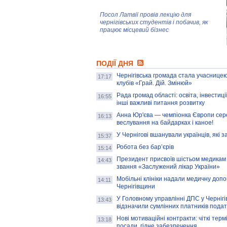
Посол Латвії провів лекцію для
чернігівських студентів і побачив, як
працює місцевий бізнес
Митці та жителі Чернігова створили
ПОДІЇ ДНЯ
колекцію про війну, емоції та тварин
Чернігівська громада стала учасницею
17:17
клубів «Грай. Дій. Змінюй»
Рада громад області: освіта, інвестиц
AB InBev Efes Україна підтримала
16:55
інші важливі питання розвитку
навчальний проєкт "Молодіжна бізнес-
школа", спрямований на розвиток
Анна Юр'єва — чемпіонка Європи сер
16:13
підприємництва у Чернігівській області
веслування на байдарках і каное!
У Чернігові вшанували українців, які з
15:37
Золота тварина: видання Forbes
написало про чернігівця Патрона: хто і
Робота без бар’єрів
15:14
скільки на ньому заробляє? І куди
витрачають?
Президент присвоїв шістьом медикам
14:43
звання «Заслужений лікар України»
Мобільні клініки надали медичну доп
14:11
Чернігівщини
У Головному управлінні ДПС у Чернігів
13:43
відзначили сумлінних платників подат
Нові мотиваційні контракти: чіткі терм
13:18
посади, гідне забезпечення