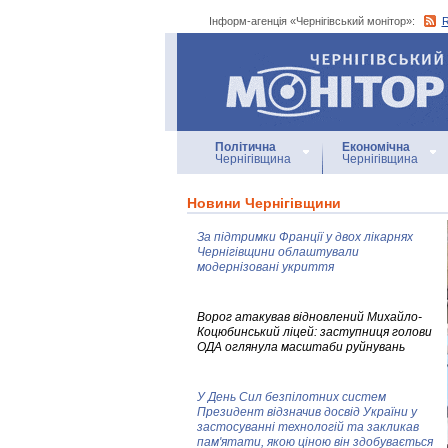
Інформ-агенція «Чернігівський монітор»:
Інформ-агенція
«Чернігівський монітор»
Політична
Економічна
Чернігівщина
Чернігівщина
Новини Чернігівщини
За підтримки Франції у двох лікарнях
Чернігівщини облаштували
модернізовані укриття
Ворог атакував відновлений Михайло-
Коцюбинський ліцей: заступниця голови
ОДА оглянула масштаби руйнувань
У День Сил безпілотних систем
Президент відзначив досвід України у
застосуванні технологій та закликав
пам'ятати, якою ціною він здобувається