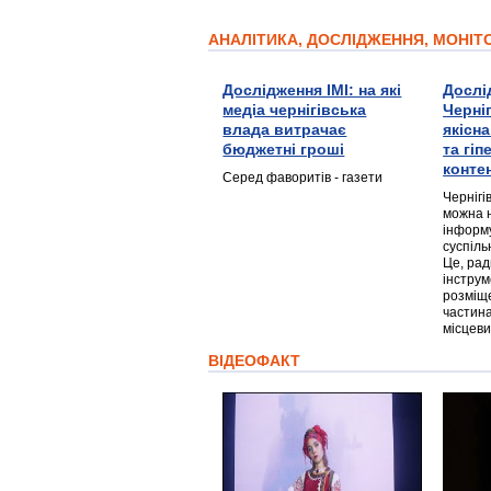
АНАЛІТИКА, ДОСЛІДЖЕННЯ, МОНІ
Дослідження ІМІ: на які
Дослі
медіа чернігівська
Черні
влада витрачає
якісн
бюджетні гроші
та гі
конте
Серед фаворитів - газети
Чернігі
можна 
інформ
суспіль
Це, ра
інструм
розміще
частина
місцеви
ВІДЕОФАКТ