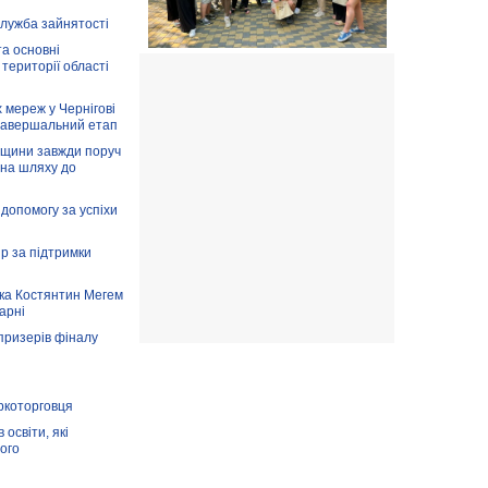
служба зайнятості
та основні
 території області
 мереж у Чернігові
завершальний етап
вщини завжди поруч
 на шляху до
допомогу за успіхи
ір за підтримки
ка Костянтин Мегем
карні
призерів фіналу
аркоторговця
освіти, які
ого