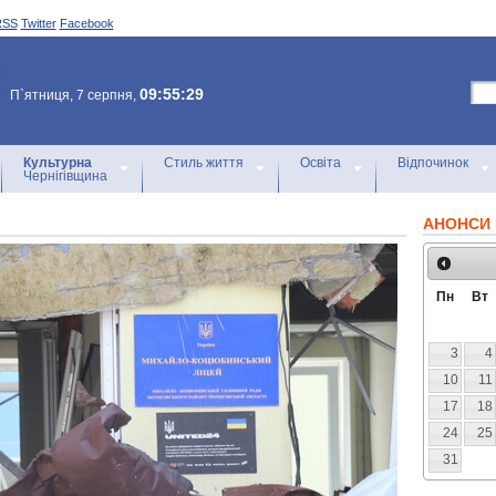
RSS
Twitter
Facebook
09:55:29
П`ятниця, 7 серпня,
Культурна
Стиль життя
Освіта
Відпочинок
Чернігівщина
АНОНСИ 
Пн
Вт
3
4
10
11
17
18
24
25
31