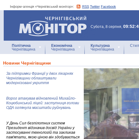
Інформ-агенція «Чернігівський монітор»:
RSS
Twitter
Facebook
Інформ-агенція
«Чернігівський монітор»
09:52:4
Субота, 8 серпня,
Політична
Економічна
Культурна
Стил
Чернігівщина
Чернігівщина
Чернігівщина
Новини Чернігівщини
За підтримки Франції у двох лікарнях
Чернігівщини облаштували
модернізовані укриття
Ворог атакував відновлений Михайло-
Коцюбинський ліцей: заступниця голови
ОДА оглянула масштаби руйнувань
У День Сил безпілотних систем
Президент відзначив досвід України у
застосуванні технологій та закликав
пам'ятати, якою ціною він здобувається