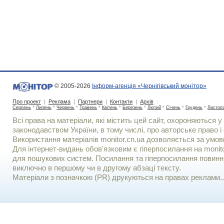
© 2005-2026
Інформ-агенція «Чернігівський монітор»
Про проект
|
Реклама
|
Партнери
|
Контакти
|
Архів
:
Серпень
*
Липень
*
Червень
*
Травень
*
Квітень
*
Березень
*
Лютий
*
Січень
*
Грудень
*
Листоп
Всі права на матеріали, які містить цей сайт, охороняються у 
законодавством України, в тому числі, про авторське право і 
Використання матерiалiв monitor.cn.ua дозволяється за умов
Для iнтернет-видань обов'язковим є гiперпосилання на monito
для пошукових систем. Посилання та гіперпосилання повинні
виключно в першому чи в другому абзаці тексту.
Матеріали з позначкою (PR) друкуються на правах реклами..