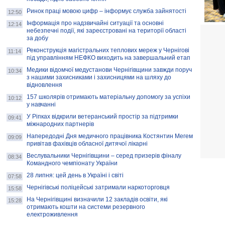
Ринок праці мовою цифр – інформує служба зайнятості
12:50
Інформація про надзвичайні ситуації та основні
12:14
небезпечні події, які зареєстровані на території області
за добу
Реконструкція магістральних теплових мереж у Чернігові
11:14
під управлінням НЕФКО виходить на завершальний етап
Медики відомчої медустанови Чернігівщини завжди поруч
10:34
з нашими захисниками і захисницями на шляху до
відновлення
157 школярів отримають матеріальну допомогу за успіхи
10:12
у навчанні
У Ріпках відкрили ветеранський простір за підтримки
09:41
міжнародних партнерів
Напередодні Дня медичного працівника Костянтин Мегем
09:09
привітав фахівців обласної дитячої лікарні
Веслувальники Чернігівщини – серед призерів фіналу
08:34
Командного чемпіонату України
28 липня: цей день в Україні і світі
07:58
Чернігівські поліцейські затримали наркоторговця
15:58
На Чернігівщині визначили 12 закладів освіти, які
15:28
отримають кошти на системи резервного
електроживлення