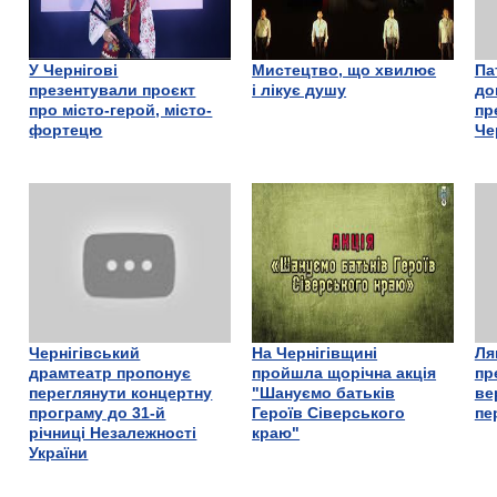
У Чернігові
Мистецтво, що хвилює
Па
презентували проєкт
і лікує душу
до
про місто-герой, місто-
пр
фортецю
Че
Чернігівський
На Чернігівщині
Ля
драмтеатр пропонує
пройшла щорічна акція
пр
переглянути концертну
"Шануємо батьків
ве
програму до 31-й
Героїв Сіверського
пе
річниці Незалежності
краю"
України