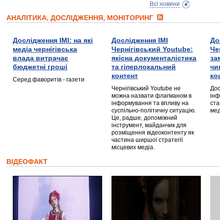
Всі новини
АНАЛІТИКА, ДОСЛІДЖЕННЯ, МОНІТОРИНГ
Дослідження ІМІ: на які
Дослідження ІМІ
До
медіа чернігівська
Чернігівський Youtube:
Че
влада витрачає
якісна документалістика
за
бюджетні гроші
та гіперлокальний
чи
контент
ко
Серед фаворитів - газети
Чернігівський Youtube не
Дос
можна назвати флагманом в
інф
інформування та впливу на
ста
суспільно-політичну ситуацію.
мед
Це, радше, допоміжний
інструмент, майданчик для
розміщення відеоконтенту як
частина ширшої стратегії
місцевих медіа.
ВІДЕОФАКТ