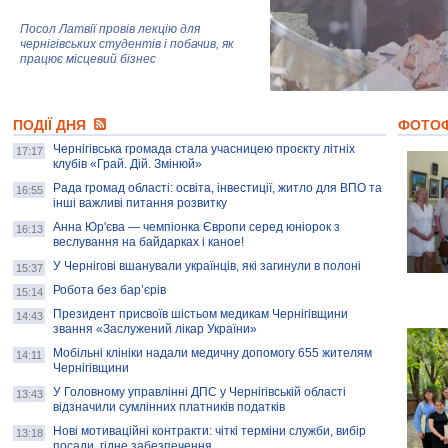
Посол Латвії провів лекцію для
чернігівських студентів і побачив, як
працює місцевий бізнес
Митці та жителі Чернігова створили
ПОДІЇ ДНЯ
колекцію про війну, емоції та тварин
ФОТО
Чернігівська громада стала учасницею проєкту літніх
17:17
клубів «Грай. Дій. Змінюй»
Рада громад області: освіта, інвестиції, житло для ВПО та
AB InBev Efes Україна підтримала
16:55
інші важливі питання розвитку
навчальний проєкт "Молодіжна бізнес-
школа", спрямований на розвиток
Анна Юр'єва — чемпіонка Європи серед юніорок з
16:13
підприємництва у Чернігівській області
веслування на байдарках і каное!
У Чернігові вшанували українців, які загинули в полоні
15:37
Золота тварина: видання Forbes
написало про чернігівця Патрона: хто і
Робота без бар’єрів
15:14
скільки на ньому заробляє? І куди
витрачають?
Президент присвоїв шістьом медикам Чернігівщини
14:43
звання «Заслужений лікар України»
Мобільні клініки надали медичну допомогу 655 жителям
14:11
Чернігівщини
У Головному управлінні ДПС у Чернігівській області
13:43
відзначили сумлінних платників податків
Нові мотиваційні контракти: чіткі терміни служби, вибір
13:18
посади, гідне забезпечення