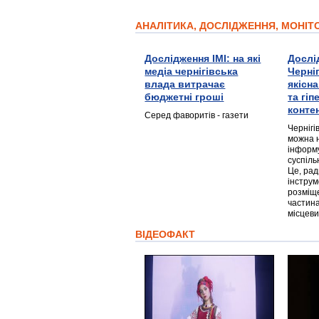
АНАЛІТИКА, ДОСЛІДЖЕННЯ, МОНІ
Дослідження ІМІ: на які
Дослі
медіа чернігівська
Черні
влада витрачає
якісн
бюджетні гроші
та гі
конте
Серед фаворитів - газети
Чернігі
можна 
інформ
суспіль
Це, ра
інструм
розміще
частина
місцеви
ВІДЕОФАКТ