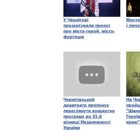
У Чернігові
Мисте
презентували проєкт
і ліку
про місто-герой, місто-
фортецю
Чернігівський
На Че
драмтеатр пропонує
пройш
переглянути концертну
"Шану
програму до 31-й
Герої
річниці Незалежності
краю"
України