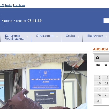
RSS
Twitter
Facebook
07:41:39
Четвер, 6 серпня,
Культурна
Стиль життя
Освіта
Відпочинок
Чернігівщина
АНОНСИ 
Пн
Вт
3
4
10
11
17
18
24
25
31