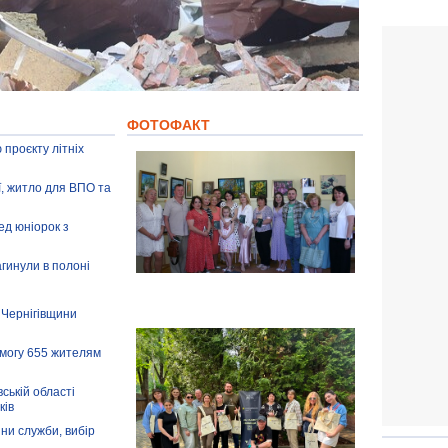
ФОТОФАКТ
 проєкту літніх
ії, житло для ВПО та
ед юніорок з
агинули в полоні
 Чернігівщини
омогу 655 жителям
ській області
ків
іни служби, вибір