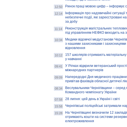
Ринок праці мовою цифр – інформує 
12:50
Інформація про надзвичайні ситуації 
12:14
небезпечні події, які зареєстровані на
за добу
Реконструкція магістральних теплових
11:14
під управлінням НЕФКО виходить на 
Медики відомчої медустанови Чернігі
10:34
з нашими захисниками і захисницями
відновлення
157 школярів отримають матеріальну 
10:12
у навчанні
У Ріпках відкрили ветеранський прост
09:41
міжнародних партнерів
Напередодні Дня медичного працівни
09:09
привітав фахівців обласної дитячої лі
Веслувальники Чернігівщини – серед 
08:34
Командного чемпіонату України
28 липня: цей день в Україні і світі
07:58
Чернігівські поліцейські затримали н
15:58
На Чернігівщині визначили 12 закладів 
15:28
отримають кошти на системи резервн
електроживлення