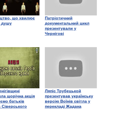
цтво, що хвилює
Патріотичний
є душу
документальний цикл
презентували у
Чернігові
рнігівщині
Ляпіс Трубецькой
ла щорічна акція
презентував українську
ємо батьків
версію Воїнів світла у
в Сіверського
перекладі Жадана