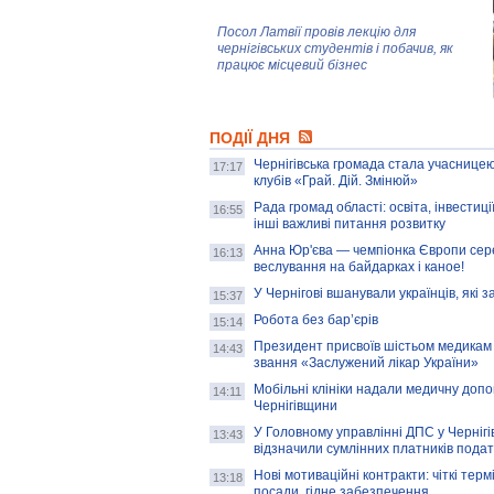
Посол Латвії провів лекцію для
чернігівських студентів і побачив, як
працює місцевий бізнес
Митці та жителі Чернігова створили
ПОДІЇ ДНЯ
колекцію про війну, емоції та тварин
Чернігівська громада стала учасницею
17:17
клубів «Грай. Дій. Змінюй»
Рада громад області: освіта, інвестиц
AB InBev Efes Україна підтримала
16:55
інші важливі питання розвитку
навчальний проєкт "Молодіжна бізнес-
школа", спрямований на розвиток
Анна Юр'єва — чемпіонка Європи сер
16:13
підприємництва у Чернігівській області
веслування на байдарках і каное!
У Чернігові вшанували українців, які з
15:37
Золота тварина: видання Forbes
написало про чернігівця Патрона: хто і
Робота без бар’єрів
15:14
скільки на ньому заробляє? І куди
витрачають?
Президент присвоїв шістьом медикам
14:43
звання «Заслужений лікар України»
Мобільні клініки надали медичну доп
14:11
Чернігівщини
У Головному управлінні ДПС у Чернігів
13:43
відзначили сумлінних платників подат
Нові мотиваційні контракти: чіткі терм
13:18
посади, гідне забезпечення