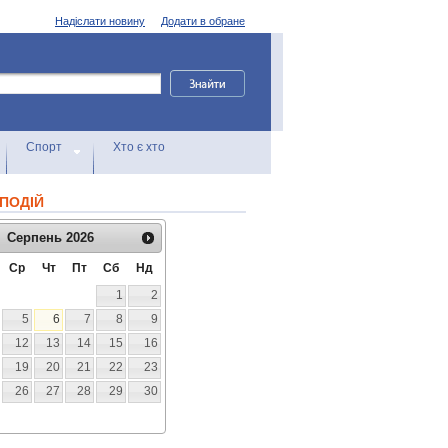
Надіслати новину
Додати в обране
Спорт
Хто є хто
ПОДІЙ
Серпень
2026
Ср
Чт
Пт
Сб
Нд
1
2
5
6
7
8
9
12
13
14
15
16
19
20
21
22
23
26
27
28
29
30