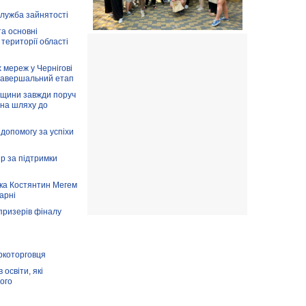
служба зайнятості
та основні
 території області
 мереж у Чернігові
завершальний етап
вщини завжди поруч
 на шляху до
допомогу за успіхи
ір за підтримки
ка Костянтин Мегем
карні
призерів фіналу
аркоторговця
освіти, які
ого