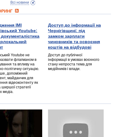
Всі новини
ТОРИНГ
дження ІМІ
Доступ до інформації на
гівський Youtube:
Чернігівщині: під
а документалістика
замком зарплати
перлокальний
чиновників та освоєння
нт
коштів на відбудові
вський Youtube не
Доступ до публічної
назвати флагманом в
інформації в умовах воєнного
ування та впливу на
стану непроста тема для
но-політичну ситуацію.
медійників і влади.
дше, допоміжний
ент, майданчик для
ння відеоконтенту як
 ширшої стратегії
х медіа.