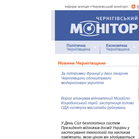
Інформ-агенція «Чернігівський монітор»:
Інформ-агенція
«Чернігівський монітор»
Політична
Економічна
Чернігівщина
Чернігівщина
Новини Чернігівщини
За підтримки Франції у двох лікарнях
Чернігівщини облаштували
модернізовані укриття
Ворог атакував відновлений Михайло-
Коцюбинський ліцей: заступниця голови
ОДА оглянула масштаби руйнувань
У День Сил безпілотних систем
Президент відзначив досвід України у
застосуванні технологій та закликав
пам'ятати, якою ціною він здобувається