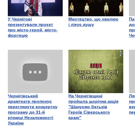
У Чернігові
Мистецтво, що хвилює
Па
презентували проєкт
і лікує душу
до
про місто-герой, місто-
пр
фортецю
Че
Чернігівський
На Чернігівщині
Ля
драмтеатр пропонує
пройшла щорічна акція
пр
переглянути концертну
"Шануємо батьків
ве
програму до 31-й
Героїв Сіверського
пе
річниці Незалежності
краю"
України