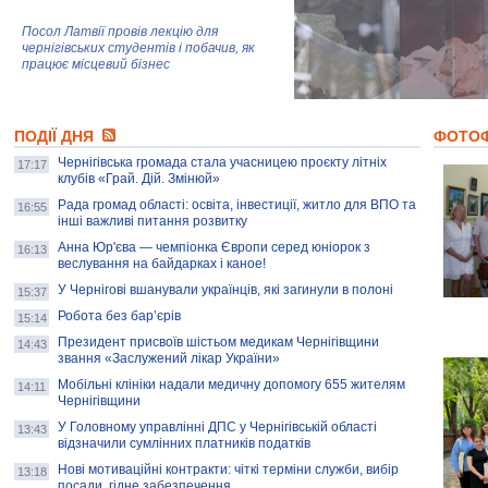
Посол Латвії провів лекцію для
чернігівських студентів і побачив, як
працює місцевий бізнес
Митці та жителі Чернігова створили
ПОДІЇ ДНЯ
колекцію про війну, емоції та тварин
ФОТО
Чернігівська громада стала учасницею проєкту літніх
17:17
клубів «Грай. Дій. Змінюй»
Рада громад області: освіта, інвестиції, житло для ВПО та
AB InBev Efes Україна підтримала
16:55
інші важливі питання розвитку
навчальний проєкт "Молодіжна бізнес-
школа", спрямований на розвиток
Анна Юр'єва — чемпіонка Європи серед юніорок з
16:13
підприємництва у Чернігівській області
веслування на байдарках і каное!
У Чернігові вшанували українців, які загинули в полоні
15:37
Золота тварина: видання Forbes
написало про чернігівця Патрона: хто і
Робота без бар’єрів
15:14
скільки на ньому заробляє? І куди
витрачають?
Президент присвоїв шістьом медикам Чернігівщини
14:43
звання «Заслужений лікар України»
Мобільні клініки надали медичну допомогу 655 жителям
14:11
Чернігівщини
У Головному управлінні ДПС у Чернігівській області
13:43
відзначили сумлінних платників податків
Нові мотиваційні контракти: чіткі терміни служби, вибір
13:18
посади, гідне забезпечення