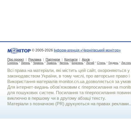
© 2005-2026
Інформ-агенція «Чернігівський монітор»
Про проект
|
Реклама
|
Партнери
|
Контакти
|
Архів
:
Серпень
*
Липень
*
Червень
*
Травень
*
Квітень
*
Березень
*
Лютий
*
Січень
*
Грудень
*
Листоп
Всі права на матеріали, які містить цей сайт, охороняються у 
законодавством України, в тому числі, про авторське право і 
Використання матерiалiв monitor.cn.ua дозволяється за умов
Для iнтернет-видань обов'язковим є гiперпосилання на monito
для пошукових систем. Посилання та гіперпосилання повинні
виключно в першому чи в другому абзаці тексту.
Матеріали з позначкою (PR) друкуються на правах реклами..