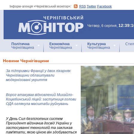
Інформ-агенція «Чернігівський монітор»:
RSS
Twitter
Facebook
Інформ-агенція
«Чернігівський монітор»
12:39:1
Четвер, 6 серпня,
Політична
Економічна
Культурна
Стил
Чернігівщина
Чернігівщина
Чернігівщина
Новини Чернігівщини
За підтримки Франції у двох лікарнях
Чернігівщини облаштували
модернізовані укриття
Ворог атакував відновлений Михайло-
Коцюбинський ліцей: заступниця голови
ОДА оглянула масштаби руйнувань
У День Сил безпілотних систем
Президент відзначив досвід України у
застосуванні технологій та закликав
пам'ятати, якою ціною він здобувається