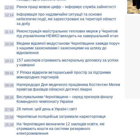
Ринок праці мовою цифр – інформує служба зайнятості
12:50
Інформація про надзвичайні ситуації та основні
12:14
небезпечні події, які зареєстровані на території області
за добу
Реконструкція магістральних теплових мереж у Чернігові
11:14
під управлінням НЕФКО виходить на завершальний етап
Медики відомчої медустанови Чернігівщини завжди поруч
10:34
з нашими захисниками і захисницями на шляху до
відновлення
157 школярів отримають матеріальну допомогу за успіхи
10:12
у навчанні
У Ріпках відкрили ветеранський простір за підтримки
09:41
міжнародних партнерів
Напередодні Дня медичного працівника Костянтин Мегем
09:09
привітав фахівців обласної дитячої лікарні
Веслувальники Чернігівщини – серед призерів фіналу
08:34
Командного чемпіонату України
28 липня: цей день в Україні і світі
07:58
Чернігівські поліцейські затримали наркоторговця
15:58
На Чернігівщині визначили 12 закладів освіти, які
15:28
отримають кошти на системи резервного
електроживлення