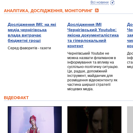
Всі новини
АНАЛІТИКА, ДОСЛІДЖЕННЯ, МОНІТОРИНГ
Дослідження ІМІ: на які
Дослідження ІМІ
До
медіа чернігівська
Чернігівський Youtube:
Че
влада витрачає
якісна документалістика
за
бюджетні гроші
та гіперлокальний
чи
контент
ко
Серед фаворитів - газети
Чернігівський Youtube не
Дос
можна назвати флагманом в
інф
інформування та впливу на
ста
суспільно-політичну ситуацію.
мед
Це, радше, допоміжний
інструмент, майданчик для
розміщення відеоконтенту як
частина ширшої стратегії
місцевих медіа.
ВІДЕОФАКТ