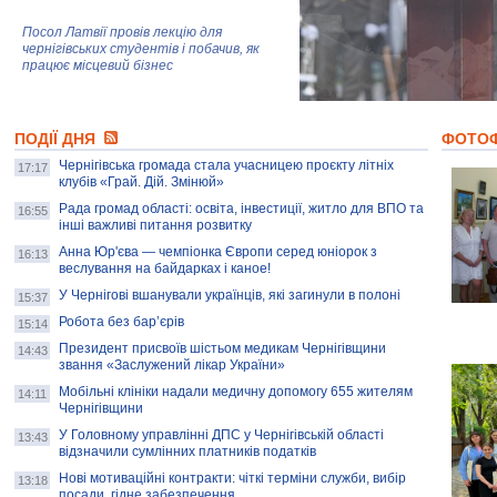
Посол Латвії провів лекцію для
чернігівських студентів і побачив, як
працює місцевий бізнес
Митці та жителі Чернігова створили
ПОДІЇ ДНЯ
колекцію про війну, емоції та тварин
ФОТО
Чернігівська громада стала учасницею проєкту літніх
17:17
клубів «Грай. Дій. Змінюй»
Рада громад області: освіта, інвестиції, житло для ВПО та
AB InBev Efes Україна підтримала
16:55
інші важливі питання розвитку
навчальний проєкт "Молодіжна бізнес-
школа", спрямований на розвиток
Анна Юр'єва — чемпіонка Європи серед юніорок з
16:13
підприємництва у Чернігівській області
веслування на байдарках і каное!
У Чернігові вшанували українців, які загинули в полоні
15:37
Золота тварина: видання Forbes
написало про чернігівця Патрона: хто і
Робота без бар’єрів
15:14
скільки на ньому заробляє? І куди
витрачають?
Президент присвоїв шістьом медикам Чернігівщини
14:43
звання «Заслужений лікар України»
Мобільні клініки надали медичну допомогу 655 жителям
14:11
Чернігівщини
У Головному управлінні ДПС у Чернігівській області
13:43
відзначили сумлінних платників податків
Нові мотиваційні контракти: чіткі терміни служби, вибір
13:18
посади, гідне забезпечення