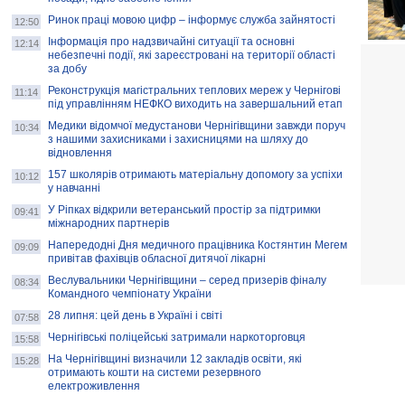
Ринок праці мовою цифр – інформує служба зайнятості
12:50
Інформація про надзвичайні ситуації та основні
12:14
небезпечні події, які зареєстровані на території області
за добу
Реконструкція магістральних теплових мереж у Чернігові
11:14
під управлінням НЕФКО виходить на завершальний етап
Медики відомчої медустанови Чернігівщини завжди поруч
10:34
з нашими захисниками і захисницями на шляху до
відновлення
157 школярів отримають матеріальну допомогу за успіхи
10:12
у навчанні
У Ріпках відкрили ветеранський простір за підтримки
09:41
міжнародних партнерів
Напередодні Дня медичного працівника Костянтин Мегем
09:09
привітав фахівців обласної дитячої лікарні
Веслувальники Чернігівщини – серед призерів фіналу
08:34
Командного чемпіонату України
28 липня: цей день в Україні і світі
07:58
Чернігівські поліцейські затримали наркоторговця
15:58
На Чернігівщині визначили 12 закладів освіти, які
15:28
отримають кошти на системи резервного
електроживлення