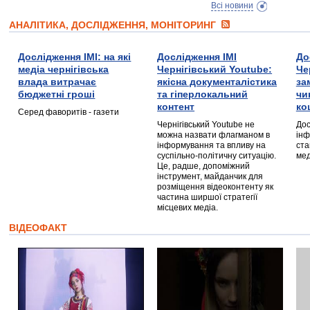
Всі новини
АНАЛІТИКА, ДОСЛІДЖЕННЯ, МОНІТОРИНГ
Дослідження ІМІ: на які
Дослідження ІМІ
До
медіа чернігівська
Чернігівський Youtube:
Че
влада витрачає
якісна документалістика
за
бюджетні гроші
та гіперлокальний
чи
контент
ко
Серед фаворитів - газети
Чернігівський Youtube не
Дос
можна назвати флагманом в
інф
інформування та впливу на
ста
суспільно-політичну ситуацію.
мед
Це, радше, допоміжний
інструмент, майданчик для
розміщення відеоконтенту як
частина ширшої стратегії
місцевих медіа.
ВІДЕОФАКТ