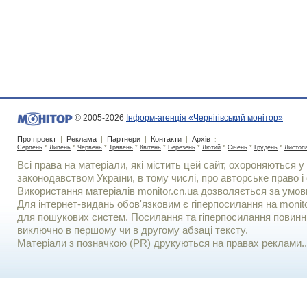
© 2005-2026
Інформ-агенція «Чернігівський монітор»
Про проект
|
Реклама
|
Партнери
|
Контакти
|
Архів
:
Серпень
*
Липень
*
Червень
*
Травень
*
Квітень
*
Березень
*
Лютий
*
Січень
*
Грудень
*
Листоп
Всі права на матеріали, які містить цей сайт, охороняються у 
законодавством України, в тому числі, про авторське право і 
Використання матерiалiв monitor.cn.ua дозволяється за умов
Для iнтернет-видань обов'язковим є гiперпосилання на monito
для пошукових систем. Посилання та гіперпосилання повинні
виключно в першому чи в другому абзаці тексту.
Матеріали з позначкою (PR) друкуються на правах реклами..