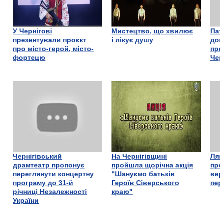
У Чернігові
Мистецтво, що хвилює
Па
презентували проєкт
і лікує душу
до
про місто-герой, місто-
пр
фортецю
Че
Чернігівський
На Чернігівщині
Ля
драмтеатр пропонує
пройшла щорічна акція
пр
переглянути концертну
"Шануємо батьків
ве
програму до 31-й
Героїв Сіверського
пе
річниці Незалежності
краю"
України