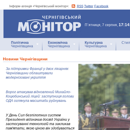
Інформ-агенція «Чернігівський монітор»:
RSS
Twitter
Facebook
Інформ-агенція
«Чернігівський монітор»
17:14
П`ятниця, 7 серпня,
Політична
Економічна
Культурна
Стил
Чернігівщина
Чернігівщина
Чернігівщина
Новини Чернігівщини
За підтримки Франції у двох лікарнях
Чернігівщини облаштували
модернізовані укриття
Ворог атакував відновлений Михайло-
Коцюбинський ліцей: заступниця голови
ОДА оглянула масштаби руйнувань
У День Сил безпілотних систем
Президент відзначив досвід України у
застосуванні технологій та закликав
пам'ятати, якою ціною він здобувається