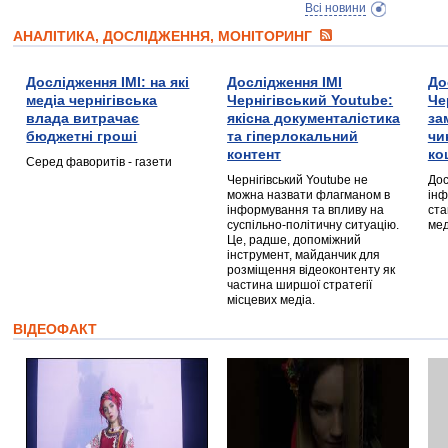
Всі новини
АНАЛІТИКА, ДОСЛІДЖЕННЯ, МОНІТОРИНГ
Дослідження ІМІ: на які
Дослідження ІМІ
До
медіа чернігівська
Чернігівський Youtube:
Че
влада витрачає
якісна документалістика
за
бюджетні гроші
та гіперлокальний
чи
контент
ко
Серед фаворитів - газети
Чернігівський Youtube не
Дос
можна назвати флагманом в
інф
інформування та впливу на
ста
суспільно-політичну ситуацію.
мед
Це, радше, допоміжний
інструмент, майданчик для
розміщення відеоконтенту як
частина ширшої стратегії
місцевих медіа.
ВІДЕОФАКТ