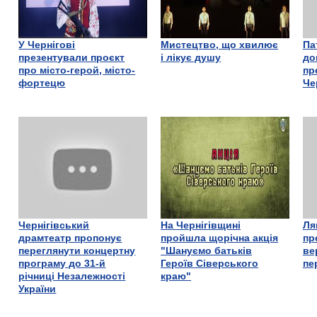
У Чернігові
Мистецтво, що хвилює
Па
презентували проєкт
і лікує душу
до
про місто-герой, місто-
пр
фортецю
Че
Чернігівський
На Чернігівщині
Ля
драмтеатр пропонує
пройшла щорічна акція
пр
переглянути концертну
"Шануємо батьків
ве
програму до 31-й
Героїв Сіверського
пе
річниці Незалежності
краю"
України