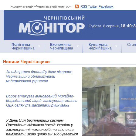
Інформ-агенція «Чернігівський монітор»:
RSS
Twitter
Facebook
Інформ-агенція
«Чернігівський монітор»
18:40:3
Субота, 8 серпня,
Політична
Економічна
Культурна
Стил
Чернігівщина
Чернігівщина
Чернігівщина
Новини Чернігівщини
За підтримки Франції у двох лікарнях
Чернігівщини облаштували
модернізовані укриття
Ворог атакував відновлений Михайло-
Коцюбинський ліцей: заступниця голови
ОДА оглянула масштаби руйнувань
У День Сил безпілотних систем
Президент відзначив досвід України у
застосуванні технологій та закликав
пам'ятати, якою ціною він здобувається