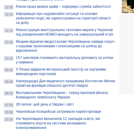
Ринок праці мовою цифр – інформує служба зайнятості
12:50
Інформація про надзвичайні ситуації та основні
12:14
небезпечні події, які зареєстровані на території області
за добу
Реконструкція магістральних теплових мереж у Чернігові
11:14
під управлінням НЕФКО виходить на завершальний етап
Медики відомчої медустанови Чернігівщини завжди поруч
10:34
з нашими захисниками і захисницями на шляху до
відновлення
157 школярів отримають матеріальну допомогу за успіхи
10:12
у навчанні
У Ріпках відкрили ветеранський простір за підтримки
09:41
міжнародних партнерів
Напередодні Дня медичного працівника Костянтин Мегем
09:09
привітав фахівців обласної дитячої лікарні
Веслувальники Чернігівщини – серед призерів фіналу
08:34
Командного чемпіонату України
28 липня: цей день в Україні і світі
07:58
Чернігівські поліцейські затримали наркоторговця
15:58
На Чернігівщині визначили 12 закладів освіти, які
15:28
отримають кошти на системи резервного
електроживлення