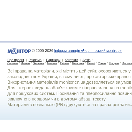
© 2005-2026
Інформ-агенція «Чернігівський монітор»
Про проект
|
Реклама
|
Партнери
|
Контакти
|
Архів
:
Серпень
*
Липень
*
Червень
*
Травень
*
Квітень
*
Березень
*
Лютий
*
Січень
*
Грудень
*
Листоп
Всі права на матеріали, які містить цей сайт, охороняються у 
законодавством України, в тому числі, про авторське право і 
Використання матерiалiв monitor.cn.ua дозволяється за умов
Для iнтернет-видань обов'язковим є гiперпосилання на monito
для пошукових систем. Посилання та гіперпосилання повинні
виключно в першому чи в другому абзаці тексту.
Матеріали з позначкою (PR) друкуються на правах реклами..