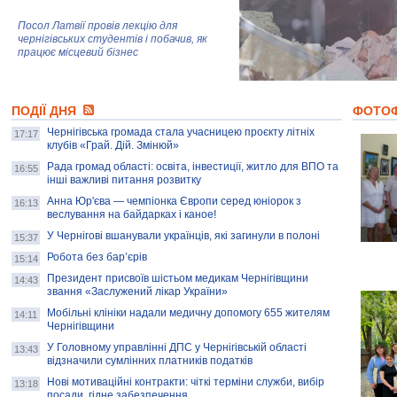
Посол Латвії провів лекцію для
чернігівських студентів і побачив, як
працює місцевий бізнес
Митці та жителі Чернігова створили
ПОДІЇ ДНЯ
колекцію про війну, емоції та тварин
ФОТО
Чернігівська громада стала учасницею проєкту літніх
17:17
клубів «Грай. Дій. Змінюй»
Рада громад області: освіта, інвестиції, житло для ВПО та
AB InBev Efes Україна підтримала
16:55
інші важливі питання розвитку
навчальний проєкт "Молодіжна бізнес-
школа", спрямований на розвиток
Анна Юр'єва — чемпіонка Європи серед юніорок з
16:13
підприємництва у Чернігівській області
веслування на байдарках і каное!
У Чернігові вшанували українців, які загинули в полоні
15:37
Золота тварина: видання Forbes
написало про чернігівця Патрона: хто і
Робота без бар’єрів
15:14
скільки на ньому заробляє? І куди
витрачають?
Президент присвоїв шістьом медикам Чернігівщини
14:43
звання «Заслужений лікар України»
Мобільні клініки надали медичну допомогу 655 жителям
14:11
Чернігівщини
У Головному управлінні ДПС у Чернігівській області
13:43
відзначили сумлінних платників податків
Нові мотиваційні контракти: чіткі терміни служби, вибір
13:18
посади, гідне забезпечення