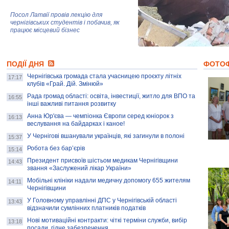
Посол Латвії провів лекцію для
чернігівських студентів і побачив, як
працює місцевий бізнес
Митці та жителі Чернігова створили
ПОДІЇ ДНЯ
колекцію про війну, емоції та тварин
ФОТО
Чернігівська громада стала учасницею проєкту літніх
17:17
клубів «Грай. Дій. Змінюй»
Рада громад області: освіта, інвестиції, житло для ВПО та
AB InBev Efes Україна підтримала
16:55
інші важливі питання розвитку
навчальний проєкт "Молодіжна бізнес-
школа", спрямований на розвиток
Анна Юр'єва — чемпіонка Європи серед юніорок з
16:13
підприємництва у Чернігівській області
веслування на байдарках і каное!
У Чернігові вшанували українців, які загинули в полоні
15:37
Золота тварина: видання Forbes
написало про чернігівця Патрона: хто і
Робота без бар’єрів
15:14
скільки на ньому заробляє? І куди
витрачають?
Президент присвоїв шістьом медикам Чернігівщини
14:43
звання «Заслужений лікар України»
Мобільні клініки надали медичну допомогу 655 жителям
14:11
Чернігівщини
У Головному управлінні ДПС у Чернігівській області
13:43
відзначили сумлінних платників податків
Нові мотиваційні контракти: чіткі терміни служби, вибір
13:18
посади, гідне забезпечення