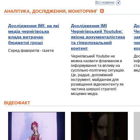
Всі новини
АНАЛІТИКА, ДОСЛІДЖЕННЯ, МОНІТОРИНГ
Дослідження ІМІ: на які
Дослідження ІМІ
До
медіа чернігівська
Чернігівський Youtube:
Че
влада витрачає
якісна документалістика
за
бюджетні гроші
та гіперлокальний
чи
контент
ко
Серед фаворитів - газети
Чернігівський Youtube не
Дос
можна назвати флагманом в
інф
інформування та впливу на
ста
суспільно-політичну ситуацію.
мед
Це, радше, допоміжний
інструмент, майданчик для
розміщення відеоконтенту як
частина ширшої стратегії
місцевих медіа.
ВІДЕОФАКТ