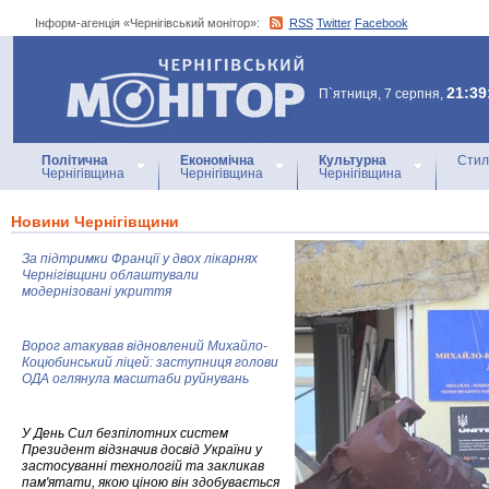
Інформ-агенція «Чернігівський монітор»:
RSS
Twitter
Facebook
Інформ-агенція
«Чернігівський монітор»
21:39
П`ятниця, 7 серпня,
Політична
Економічна
Культурна
Стил
Чернігівщина
Чернігівщина
Чернігівщина
Новини Чернігівщини
За підтримки Франції у двох лікарнях
Чернігівщини облаштували
модернізовані укриття
Ворог атакував відновлений Михайло-
Коцюбинський ліцей: заступниця голови
ОДА оглянула масштаби руйнувань
У День Сил безпілотних систем
Президент відзначив досвід України у
застосуванні технологій та закликав
пам'ятати, якою ціною він здобувається