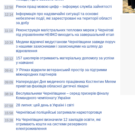
Ринок праці мовою цифр – інформує служба зайнятості
12:50
Інформація про надзвичайні ситуації та основні
12:14
небезпечні події, які зареєстровані на території області
за добу
Реконструкція магістральних теплових мереж у Чернігові
11:14
під управлінням НЕФКО виходить на завершальний етап
Медики відомчої медустанови Чернігівщини завжди поруч
10:34
з нашими захисниками і захисницями на шляху до
відновлення
157 школярів отримають матеріальну допомогу за успіхи
10:12
у навчанні
У Ріпках відкрили ветеранський простір за підтримки
09:41
міжнародних партнерів
Напередодні Дня медичного працівника Костянтин Мегем
09:09
привітав фахівців обласної дитячої лікарні
Веслувальники Чернігівщини – серед призерів фіналу
08:34
Командного чемпіонату України
28 липня: цей день в Україні і світі
07:58
Чернігівські поліцейські затримали наркоторговця
15:58
На Чернігівщині визначили 12 закладів освіти, які
15:28
отримають кошти на системи резервного
електроживлення