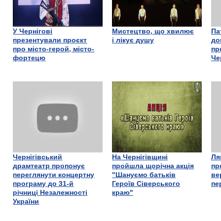
У Чернігові
Мистецтво, що хвилює
Па
презентували проєкт
і лікує душу
до
про місто-герой, місто-
пр
фортецю
Че
Чернігівський
На Чернігівщині
Ля
драмтеатр пропонує
пройшла щорічна акція
пр
переглянути концертну
"Шануємо батьків
ве
програму до 31-й
Героїв Сіверського
пе
річниці Незалежності
краю"
України