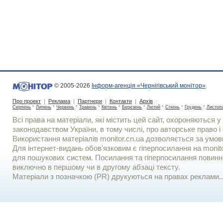
© 2005-2026
Інформ-агенція «Чернігівський монітор»
Про проект
|
Реклама
|
Партнери
|
Контакти
|
Архів
:
Серпень
*
Липень
*
Червень
*
Травень
*
Квітень
*
Березень
*
Лютий
*
Січень
*
Грудень
*
Листоп
Всі права на матеріали, які містить цей сайт, охороняються у 
законодавством України, в тому числі, про авторське право і 
Використання матерiалiв monitor.cn.ua дозволяється за умов
Для iнтернет-видань обов'язковим є гiперпосилання на monito
для пошукових систем. Посилання та гіперпосилання повинні
виключно в першому чи в другому абзаці тексту.
Матеріали з позначкою (PR) друкуються на правах реклами..