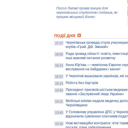
Посол Латвії провів лекцію для
чернігівських студентів і побачив, як
працює місцевий бізнес
Митці та жителі Чернігова створили
ПОДІЇ ДНЯ
колекцію про війну, емоції та тварин
Чернігівська громада стала учасницею
17:17
клубів «Грай. Дій. Змінюй»
Рада громад області: освіта, інвестиц
AB InBev Efes Україна підтримала
16:55
інші важливі питання розвитку
навчальний проєкт "Молодіжна бізнес-
школа", спрямований на розвиток
Анна Юр'єва — чемпіонка Європи сер
16:13
підприємництва у Чернігівській області
веслування на байдарках і каное!
У Чернігові вшанували українців, які з
15:37
Золота тварина: видання Forbes
написало про чернігівця Патрона: хто і
Робота без бар’єрів
15:14
скільки на ньому заробляє? І куди
витрачають?
Президент присвоїв шістьом медикам
14:43
звання «Заслужений лікар України»
Мобільні клініки надали медичну доп
14:11
Чернігівщини
У Головному управлінні ДПС у Чернігів
13:43
відзначили сумлінних платників подат
Нові мотиваційні контракти: чіткі терм
13:18
посади, гідне забезпечення