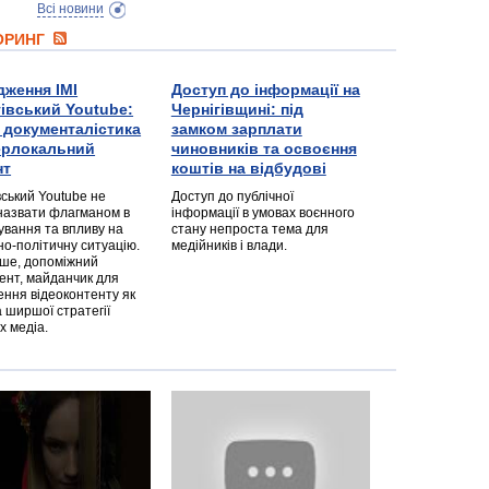
Всі новини
ТОРИНГ
дження ІМІ
Доступ до інформації на
гівський Youtube:
Чернігівщині: під
а документалістика
замком зарплати
перлокальний
чиновників та освоєння
нт
коштів на відбудові
вський Youtube не
Доступ до публічної
назвати флагманом в
інформації в умовах воєнного
ування та впливу на
стану непроста тема для
но-політичну ситуацію.
медійників і влади.
дше, допоміжний
ент, майданчик для
ння відеоконтенту як
 ширшої стратегії
х медіа.