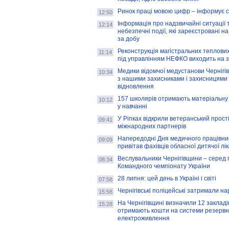
Ринок праці мовою цифр – інформує 
12:50
Інформація про надзвичайні ситуації 
12:14
небезпечні події, які зареєстровані на
за добу
Реконструкція магістральних теплових
11:14
під управлінням НЕФКО виходить на 
Медики відомчої медустанови Чернігі
10:34
з нашими захисниками і захисницями
відновлення
157 школярів отримають матеріальну 
10:12
у навчанні
У Ріпках відкрили ветеранський прост
09:41
міжнародних партнерів
Напередодні Дня медичного працівни
09:09
привітав фахівців обласної дитячої лі
Веслувальники Чернігівщини – серед 
08:34
Командного чемпіонату України
28 липня: цей день в Україні і світі
07:58
Чернігівські поліцейські затримали н
15:58
На Чернігівщині визначили 12 закладів 
15:28
отримають кошти на системи резервн
електроживлення