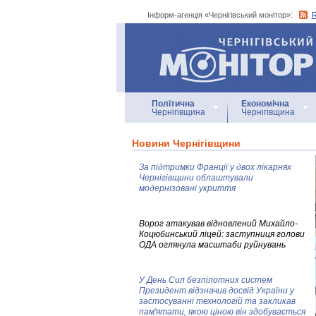
Інформ-агенція «Чернігівський монітор»:
Інформ-агенція
«Чернігівський монітор»
Політична
Економічна
Чернігівщина
Чернігівщина
Новини Чернігівщини
За підтримки Франції у двох лікарнях
Чернігівщини облаштували
модернізовані укриття
Ворог атакував відновлений Михайло-
Коцюбинський ліцей: заступниця голови
ОДА оглянула масштаби руйнувань
У День Сил безпілотних систем
Президент відзначив досвід України у
застосуванні технологій та закликав
пам'ятати, якою ціною він здобувається