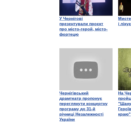
У Чернігові
Мисте
презентували проєкт
і ліку
про місто-герой, місто-
фортецю
Чернігівський
На Че
драмтеатр пропонує
пройш
переглянути концертну
"Шану
програму до 31-й
Герої
річниці Незалежності
краю"
України