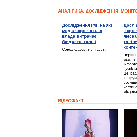
АНАЛІТИКА, ДОСЛІДЖЕННЯ, МОНІ
Дослідження ІМІ: на які
Дослі
медіа чернігівська
Черні
влада витрачає
якісн
бюджетні гроші
та гі
конте
Серед фаворитів - газети
Чернігі
можна 
інформ
суспіль
Це, ра
інструм
розміще
частина
місцеви
ВІДЕОФАКТ