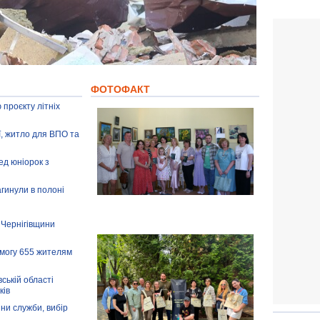
ФОТОФАКТ
 проєкту літніх
ії, житло для ВПО та
ед юніорок з
агинули в полоні
 Чернігівщини
омогу 655 жителям
ській області
ків
іни служби, вибір