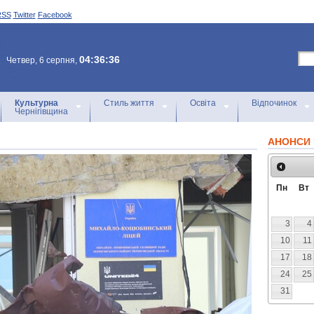
RSS
Twitter
Facebook
04:36:36
Четвер, 6 серпня,
Культурна
Стиль життя
Освіта
Відпочинок
Чернігівщина
АНОНСИ 
Пн
Вт
3
4
10
11
17
18
24
25
31