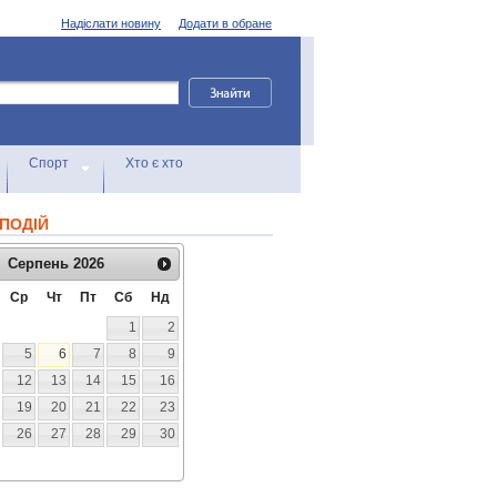
Надіслати новину
Додати в обране
Спорт
Хто є хто
ПОДІЙ
Серпень
2026
Ср
Чт
Пт
Сб
Нд
1
2
5
6
7
8
9
12
13
14
15
16
19
20
21
22
23
26
27
28
29
30