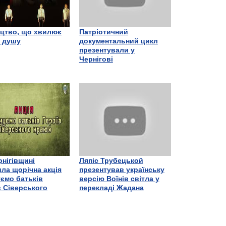
цтво, що хвилює
Патріотичний
є душу
документальний цикл
презентували у
Чернігові
рнігівщині
Ляпіс Трубецькой
ла щорічна акція
презентував українську
ємо батьків
версію Воїнів світла у
в Сіверського
перекладі Жадана