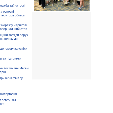
служба зайнятості
та основні
 території області
 мереж у Чернігові
завершальний етап
вщини завжди поруч
 на шляху до
допомогу за успіхи
ір за підтримки
ка Костянтин Мегем
карні
призерів фіналу
аркоторговця
освіти, які
ого