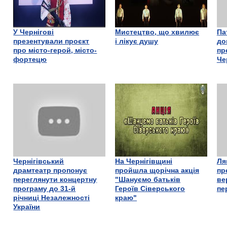
У Чернігові
Мистецтво, що хвилює
Па
презентували проєкт
і лікує душу
до
про місто-герой, місто-
пр
фортецю
Че
Чернігівський
На Чернігівщині
Ля
драмтеатр пропонує
пройшла щорічна акція
пр
переглянути концертну
"Шануємо батьків
ве
програму до 31-й
Героїв Сіверського
пе
річниці Незалежності
краю"
України