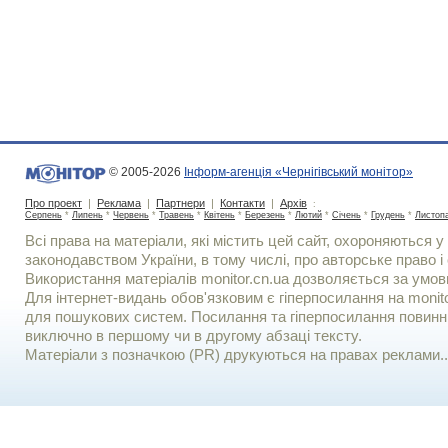
© 2005-2026
Інформ-агенція «Чернігівський монітор»
Про проект
|
Реклама
|
Партнери
|
Контакти
|
Архів
:
Серпень
*
Липень
*
Червень
*
Травень
*
Квітень
*
Березень
*
Лютий
*
Січень
*
Грудень
*
Листоп
Всі права на матеріали, які містить цей сайт, охороняються у 
законодавством України, в тому числі, про авторське право і 
Використання матерiалiв monitor.cn.ua дозволяється за умов
Для iнтернет-видань обов'язковим є гiперпосилання на monito
для пошукових систем. Посилання та гіперпосилання повинні
виключно в першому чи в другому абзаці тексту.
Матеріали з позначкою (PR) друкуються на правах реклами..