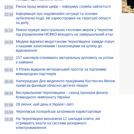
Ринок праці мовою цифр – інформує служба зайнятості
12:50
Інформація про надзвичайні ситуації та основні
12:14
небезпечні події, які зареєстровані на території області
за добу
Реконструкція магістральних теплових мереж у Чернігові
11:14
під управлінням НЕФКО виходить на завершальний етап
Медики відомчої медустанови Чернігівщини завжди поруч
10:34
з нашими захисниками і захисницями на шляху до
відновлення
157 школярів отримають матеріальну допомогу за успіхи
10:12
у навчанні
У Ріпках відкрили ветеранський простір за підтримки
09:41
міжнародних партнерів
Напередодні Дня медичного працівника Костянтин Мегем
09:09
привітав фахівців обласної дитячої лікарні
Веслувальники Чернігівщини – серед призерів фіналу
08:34
Командного чемпіонату України
28 липня: цей день в Україні і світі
07:58
Чернігівські поліцейські затримали наркоторговця
15:58
На Чернігівщині визначили 12 закладів освіти, які
15:28
отримають кошти на системи резервного
електроживлення