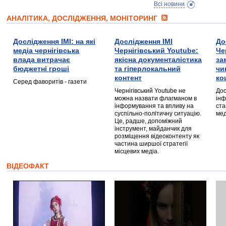
Всі новини
АНАЛІТИКА, ДОСЛІДЖЕННЯ, МОНІТОРИНГ
Дослідження ІМІ: на які
Дослідження ІМІ
До
медіа чернігівська
Чернігівський Youtube:
Че
влада витрачає
якісна документалістика
за
бюджетні гроші
та гіперлокальний
чи
контент
ко
Серед фаворитів - газети
Чернігівський Youtube не
Дос
можна назвати флагманом в
інф
інформування та впливу на
ста
суспільно-політичну ситуацію.
мед
Це, радше, допоміжний
інструмент, майданчик для
розміщення відеоконтенту як
частина ширшої стратегії
місцевих медіа.
ВІДЕОФАКТ