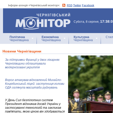
Інформ-агенція «Чернігівський монітор»:
RSS
Twitter
Facebook
Інформ-агенція
«Чернігівський монітор»
17:38:0
Субота, 8 серпня,
Політична
Економічна
Культурна
Стил
Чернігівщина
Чернігівщина
Чернігівщина
Новини Чернігівщини
За підтримки Франції у двох лікарнях
Чернігівщини облаштували
модернізовані укриття
Ворог атакував відновлений Михайло-
Коцюбинський ліцей: заступниця голови
ОДА оглянула масштаби руйнувань
У День Сил безпілотних систем
Президент відзначив досвід України у
застосуванні технологій та закликав
пам'ятати, якою ціною він здобувається