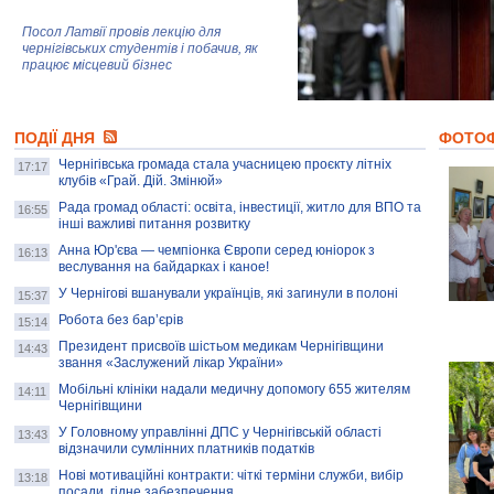
Посол Латвії провів лекцію для
чернігівських студентів і побачив, як
працює місцевий бізнес
Митці та жителі Чернігова створили
ПОДІЇ ДНЯ
колекцію про війну, емоції та тварин
ФОТО
Чернігівська громада стала учасницею проєкту літніх
17:17
клубів «Грай. Дій. Змінюй»
Рада громад області: освіта, інвестиції, житло для ВПО та
AB InBev Efes Україна підтримала
16:55
інші важливі питання розвитку
навчальний проєкт "Молодіжна бізнес-
школа", спрямований на розвиток
Анна Юр'єва — чемпіонка Європи серед юніорок з
16:13
підприємництва у Чернігівській області
веслування на байдарках і каное!
У Чернігові вшанували українців, які загинули в полоні
15:37
Золота тварина: видання Forbes
написало про чернігівця Патрона: хто і
Робота без бар’єрів
15:14
скільки на ньому заробляє? І куди
витрачають?
Президент присвоїв шістьом медикам Чернігівщини
14:43
звання «Заслужений лікар України»
Мобільні клініки надали медичну допомогу 655 жителям
14:11
Чернігівщини
У Головному управлінні ДПС у Чернігівській області
13:43
відзначили сумлінних платників податків
Нові мотиваційні контракти: чіткі терміни служби, вибір
13:18
посади, гідне забезпечення