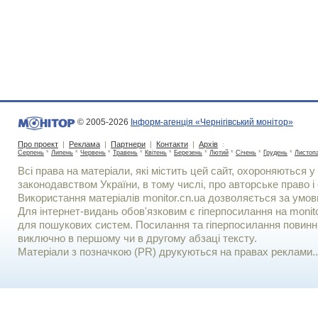
© 2005-2026
Інформ-агенція «Чернігівський монітор»
Про проект
|
Реклама
|
Партнери
|
Контакти
|
Архів
:
Серпень
*
Липень
*
Червень
*
Травень
*
Квітень
*
Березень
*
Лютий
*
Січень
*
Грудень
*
Листоп
Всі права на матеріали, які містить цей сайт, охороняються у 
законодавством України, в тому числі, про авторське право і 
Використання матерiалiв monitor.cn.ua дозволяється за умов
Для iнтернет-видань обов'язковим є гiперпосилання на monito
для пошукових систем. Посилання та гіперпосилання повинні
виключно в першому чи в другому абзаці тексту.
Матеріали з позначкою (PR) друкуються на правах реклами..