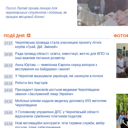
Посол Латвії провів лекцію для
чернігівських студентів і побачив, як
працює місцевий бізнес
Митці та жителі Чернігова створили
ПОДІЇ ДНЯ
колекцію про війну, емоції та тварин
ФОТО
Чернігівська громада стала учасницею проєкту літніх
17:17
клубів «Грай. Дій. Змінюй»
Рада громад області: освіта, інвестиції, житло для ВПО та
AB InBev Efes Україна підтримала
16:55
інші важливі питання розвитку
навчальний проєкт "Молодіжна бізнес-
школа", спрямований на розвиток
Анна Юр'єва — чемпіонка Європи серед юніорок з
16:13
підприємництва у Чернігівській області
веслування на байдарках і каное!
У Чернігові вшанували українців, які загинули в полоні
15:37
Золота тварина: видання Forbes
написало про чернігівця Патрона: хто і
Робота без бар’єрів
15:14
скільки на ньому заробляє? І куди
витрачають?
Президент присвоїв шістьом медикам Чернігівщини
14:43
звання «Заслужений лікар України»
Мобільні клініки надали медичну допомогу 655 жителям
14:11
Чернігівщини
У Головному управлінні ДПС у Чернігівській області
13:43
відзначили сумлінних платників податків
Нові мотиваційні контракти: чіткі терміни служби, вибір
13:18
посади, гідне забезпечення