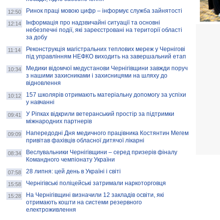
Ринок праці мовою цифр – інформує служба зайнятості
12:50
Інформація про надзвичайні ситуації та основні
12:14
небезпечні події, які зареєстровані на території області
за добу
Реконструкція магістральних теплових мереж у Чернігові
11:14
під управлінням НЕФКО виходить на завершальний етап
Медики відомчої медустанови Чернігівщини завжди поруч
10:34
з нашими захисниками і захисницями на шляху до
відновлення
157 школярів отримають матеріальну допомогу за успіхи
10:12
у навчанні
У Ріпках відкрили ветеранський простір за підтримки
09:41
міжнародних партнерів
Напередодні Дня медичного працівника Костянтин Мегем
09:09
привітав фахівців обласної дитячої лікарні
Веслувальники Чернігівщини – серед призерів фіналу
08:34
Командного чемпіонату України
28 липня: цей день в Україні і світі
07:58
Чернігівські поліцейські затримали наркоторговця
15:58
На Чернігівщині визначили 12 закладів освіти, які
15:28
отримають кошти на системи резервного
електроживлення