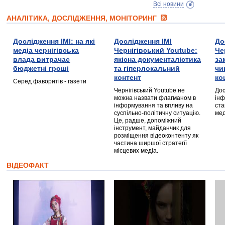
Всі новини
АНАЛІТИКА, ДОСЛІДЖЕННЯ, МОНІТОРИНГ
Дослідження ІМІ: на які
Дослідження ІМІ
До
медіа чернігівська
Чернігівський Youtube:
Че
влада витрачає
якісна документалістика
за
бюджетні гроші
та гіперлокальний
чи
контент
ко
Серед фаворитів - газети
Чернігівський Youtube не
Дос
можна назвати флагманом в
інф
інформування та впливу на
ста
суспільно-політичну ситуацію.
мед
Це, радше, допоміжний
інструмент, майданчик для
розміщення відеоконтенту як
частина ширшої стратегії
місцевих медіа.
ВІДЕОФАКТ