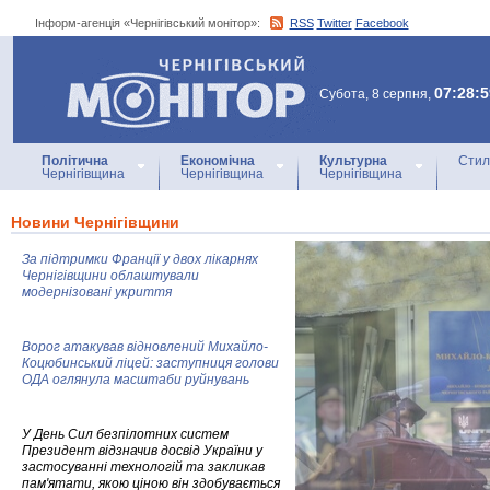
Інформ-агенція «Чернігівський монітор»:
RSS
Twitter
Facebook
Інформ-агенція
«Чернігівський монітор»
07:28:5
Субота, 8 серпня,
Політична
Економічна
Культурна
Стил
Чернігівщина
Чернігівщина
Чернігівщина
Новини Чернігівщини
За підтримки Франції у двох лікарнях
Чернігівщини облаштували
модернізовані укриття
Ворог атакував відновлений Михайло-
Коцюбинський ліцей: заступниця голови
ОДА оглянула масштаби руйнувань
У День Сил безпілотних систем
Президент відзначив досвід України у
застосуванні технологій та закликав
пам'ятати, якою ціною він здобувається