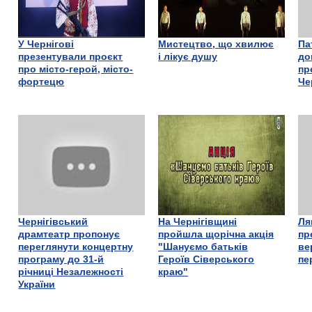
У Чернігові
Мистецтво, що хвилює
Па
презентували проєкт
і лікує душу
до
про місто-герой, місто-
пр
фортецю
Че
Чернігівський
На Чернігівщині
Ля
драмтеатр пропонує
пройшла щорічна акція
пр
переглянути концертну
"Шануємо батьків
ве
програму до 31-й
Героїв Сіверського
пе
річниці Незалежності
краю"
України