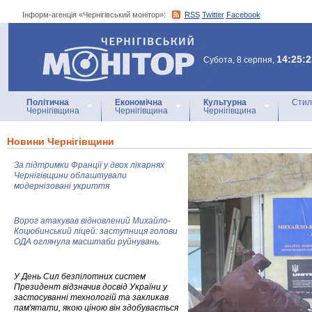
Інформ-агенція «Чернігівський монітор»:
RSS
Twitter
Facebook
Інформ-агенція
«Чернігівський монітор»
14:25:2
Субота, 8 серпня,
Політична
Економічна
Культурна
Стил
Чернігівщина
Чернігівщина
Чернігівщина
Новини Чернігівщини
За підтримки Франції у двох лікарнях
Чернігівщини облаштували
модернізовані укриття
Ворог атакував відновлений Михайло-
Коцюбинський ліцей: заступниця голови
ОДА оглянула масштаби руйнувань
У День Сил безпілотних систем
Президент відзначив досвід України у
застосуванні технологій та закликав
пам'ятати, якою ціною він здобувається