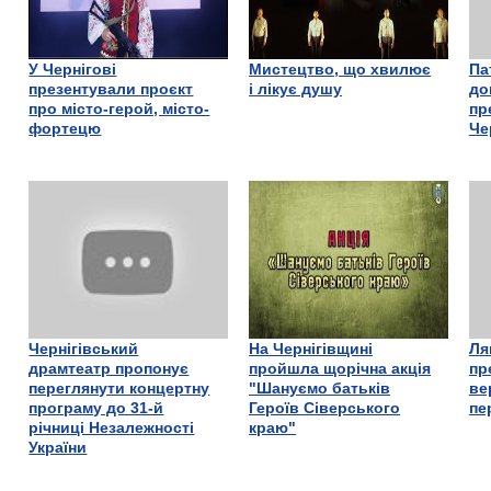
У Чернігові
Мистецтво, що хвилює
Па
презентували проєкт
і лікує душу
до
про місто-герой, місто-
пр
фортецю
Че
Чернігівський
На Чернігівщині
Ля
драмтеатр пропонує
пройшла щорічна акція
пр
переглянути концертну
"Шануємо батьків
ве
програму до 31-й
Героїв Сіверського
пе
річниці Незалежності
краю"
України