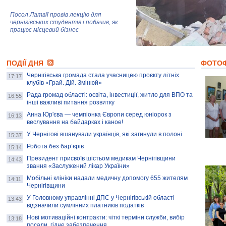
Посол Латвії провів лекцію для
чернігівських студентів і побачив, як
працює місцевий бізнес
Митці та жителі Чернігова створили
ПОДІЇ ДНЯ
колекцію про війну, емоції та тварин
ФОТО
Чернігівська громада стала учасницею проєкту літніх
17:17
клубів «Грай. Дій. Змінюй»
Рада громад області: освіта, інвестиції, житло для ВПО та
AB InBev Efes Україна підтримала
16:55
інші важливі питання розвитку
навчальний проєкт "Молодіжна бізнес-
школа", спрямований на розвиток
Анна Юр'єва — чемпіонка Європи серед юніорок з
16:13
підприємництва у Чернігівській області
веслування на байдарках і каное!
У Чернігові вшанували українців, які загинули в полоні
15:37
Золота тварина: видання Forbes
написало про чернігівця Патрона: хто і
Робота без бар’єрів
15:14
скільки на ньому заробляє? І куди
витрачають?
Президент присвоїв шістьом медикам Чернігівщини
14:43
звання «Заслужений лікар України»
Мобільні клініки надали медичну допомогу 655 жителям
14:11
Чернігівщини
У Головному управлінні ДПС у Чернігівській області
13:43
відзначили сумлінних платників податків
Нові мотиваційні контракти: чіткі терміни служби, вибір
13:18
посади, гідне забезпечення