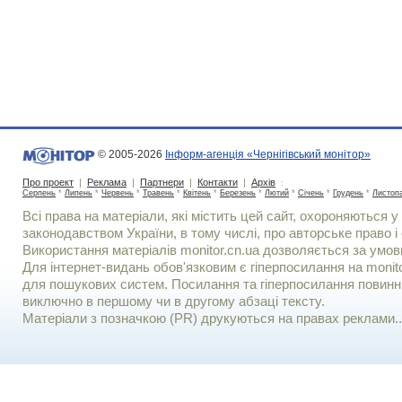
© 2005-2026
Інформ-агенція «Чернігівський монітор»
Про проект
|
Реклама
|
Партнери
|
Контакти
|
Архів
:
Серпень
*
Липень
*
Червень
*
Травень
*
Квітень
*
Березень
*
Лютий
*
Січень
*
Грудень
*
Листоп
Всі права на матеріали, які містить цей сайт, охороняються у 
законодавством України, в тому числі, про авторське право і 
Використання матерiалiв monitor.cn.ua дозволяється за умов
Для iнтернет-видань обов'язковим є гiперпосилання на monito
для пошукових систем. Посилання та гіперпосилання повинні
виключно в першому чи в другому абзаці тексту.
Матеріали з позначкою (PR) друкуються на правах реклами..