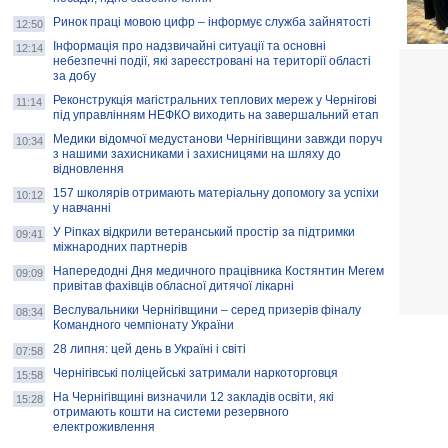
Ринок праці мовою цифр – інформує служба зайнятості
12:50
Інформація про надзвичайні ситуації та основні
12:14
небезпечні події, які зареєстровані на території області
за добу
Реконструкція магістральних теплових мереж у Чернігові
11:14
під управлінням НЕФКО виходить на завершальний етап
Медики відомчої медустанови Чернігівщини завжди поруч
10:34
з нашими захисниками і захисницями на шляху до
відновлення
157 школярів отримають матеріальну допомогу за успіхи
10:12
у навчанні
У Ріпках відкрили ветеранський простір за підтримки
09:41
міжнародних партнерів
Напередодні Дня медичного працівника Костянтин Мегем
09:09
привітав фахівців обласної дитячої лікарні
Веслувальники Чернігівщини – серед призерів фіналу
08:34
Командного чемпіонату України
28 липня: цей день в Україні і світі
07:58
Чернігівські поліцейські затримали наркоторговця
15:58
На Чернігівщині визначили 12 закладів освіти, які
15:28
отримають кошти на системи резервного
електроживлення