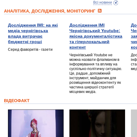
Всі новини
АНАЛІТИКА, ДОСЛІДЖЕННЯ, МОНІТОРИНГ
Дослідження ІМІ: на які
Дослідження ІМІ
До
медіа чернігівська
Чернігівський Youtube:
Че
влада витрачає
якісна документалістика
за
бюджетні гроші
та гіперлокальний
чи
контент
ко
Серед фаворитів - газети
Чернігівський Youtube не
Дос
можна назвати флагманом в
інф
інформування та впливу на
ста
суспільно-політичну ситуацію.
мед
Це, радше, допоміжний
інструмент, майданчик для
розміщення відеоконтенту як
частина ширшої стратегії
місцевих медіа.
ВІДЕОФАКТ