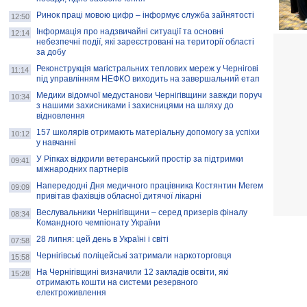
Ринок праці мовою цифр – інформує служба зайнятості
12:50
Інформація про надзвичайні ситуації та основні
12:14
небезпечні події, які зареєстровані на території області
за добу
Реконструкція магістральних теплових мереж у Чернігові
11:14
під управлінням НЕФКО виходить на завершальний етап
Медики відомчої медустанови Чернігівщини завжди поруч
10:34
з нашими захисниками і захисницями на шляху до
відновлення
157 школярів отримають матеріальну допомогу за успіхи
10:12
у навчанні
У Ріпках відкрили ветеранський простір за підтримки
09:41
міжнародних партнерів
Напередодні Дня медичного працівника Костянтин Мегем
09:09
привітав фахівців обласної дитячої лікарні
Веслувальники Чернігівщини – серед призерів фіналу
08:34
Командного чемпіонату України
28 липня: цей день в Україні і світі
07:58
Чернігівські поліцейські затримали наркоторговця
15:58
На Чернігівщині визначили 12 закладів освіти, які
15:28
отримають кошти на системи резервного
електроживлення