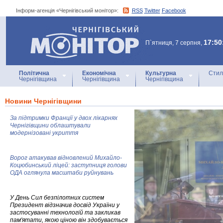
Інформ-агенція «Чернігівський монітор»:
RSS
Twitter
Facebook
Інформ-агенція
«Чернігівський монітор»
17:50
П`ятниця, 7 серпня,
Політична
Економічна
Культурна
Стил
Чернігівщина
Чернігівщина
Чернігівщина
Новини Чернігівщини
За підтримки Франції у двох лікарнях
Чернігівщини облаштували
модернізовані укриття
Ворог атакував відновлений Михайло-
Коцюбинський ліцей: заступниця голови
ОДА оглянула масштаби руйнувань
У День Сил безпілотних систем
Президент відзначив досвід України у
застосуванні технологій та закликав
пам'ятати, якою ціною він здобувається