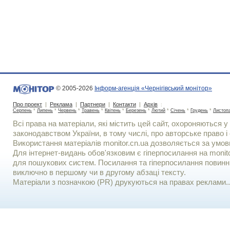
© 2005-2026
Інформ-агенція «Чернігівський монітор»
Про проект
|
Реклама
|
Партнери
|
Контакти
|
Архів
:
Серпень
*
Липень
*
Червень
*
Травень
*
Квітень
*
Березень
*
Лютий
*
Січень
*
Грудень
*
Листоп
Всі права на матеріали, які містить цей сайт, охороняються у 
законодавством України, в тому числі, про авторське право і 
Використання матерiалiв monitor.cn.ua дозволяється за умов
Для iнтернет-видань обов'язковим є гiперпосилання на monito
для пошукових систем. Посилання та гіперпосилання повинні
виключно в першому чи в другому абзаці тексту.
Матеріали з позначкою (PR) друкуються на правах реклами..