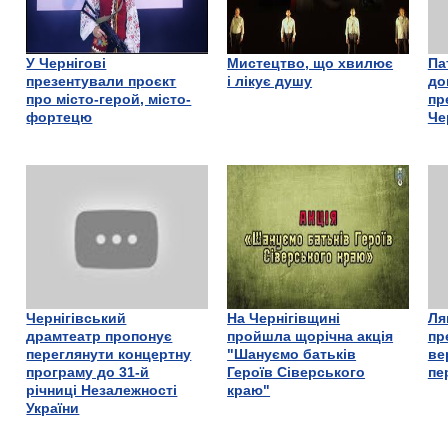
У Чернігові
Мистецтво, що хвилює
Па
презентували проєкт
і лікує душу
до
про місто-герой, місто-
пр
фортецю
Че
Чернігівський
На Чернігівщині
Ля
драмтеатр пропонує
пройшла щорічна акція
пр
переглянути концертну
"Шануємо батьків
ве
програму до 31-й
Героїв Сіверського
пе
річниці Незалежності
краю"
України