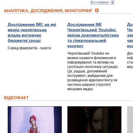
Всі новини
АНАЛІТИКА, ДОСЛІДЖЕННЯ, МОНІТОРИНГ
Дослідження ІМІ: на які
Дослідження ІМІ
До
медіа чернігівська
Чернігівський Youtube:
Че
влада витрачає
якісна документалістика
за
бюджетні гроші
та гіперлокальний
чи
контент
ко
Серед фаворитів - газети
Чернігівський Youtube не
Дос
можна назвати флагманом в
інф
інформування та впливу на
ста
суспільно-політичну ситуацію.
мед
Це, радше, допоміжний
інструмент, майданчик для
розміщення відеоконтенту як
частина ширшої стратегії
місцевих медіа.
ВІДЕОФАКТ