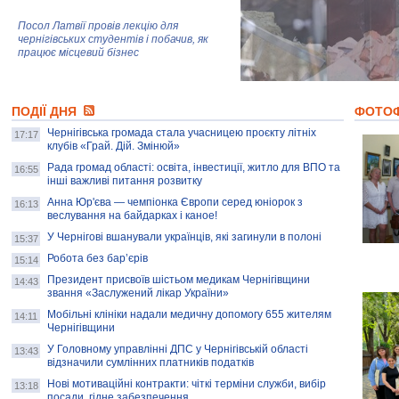
Посол Латвії провів лекцію для
чернігівських студентів і побачив, як
працює місцевий бізнес
Митці та жителі Чернігова створили
ПОДІЇ ДНЯ
колекцію про війну, емоції та тварин
ФОТО
Чернігівська громада стала учасницею проєкту літніх
17:17
клубів «Грай. Дій. Змінюй»
Рада громад області: освіта, інвестиції, житло для ВПО та
AB InBev Efes Україна підтримала
16:55
інші важливі питання розвитку
навчальний проєкт "Молодіжна бізнес-
школа", спрямований на розвиток
Анна Юр'єва — чемпіонка Європи серед юніорок з
16:13
підприємництва у Чернігівській області
веслування на байдарках і каное!
У Чернігові вшанували українців, які загинули в полоні
15:37
Золота тварина: видання Forbes
написало про чернігівця Патрона: хто і
Робота без бар’єрів
15:14
скільки на ньому заробляє? І куди
витрачають?
Президент присвоїв шістьом медикам Чернігівщини
14:43
звання «Заслужений лікар України»
Мобільні клініки надали медичну допомогу 655 жителям
14:11
Чернігівщини
У Головному управлінні ДПС у Чернігівській області
13:43
відзначили сумлінних платників податків
Нові мотиваційні контракти: чіткі терміни служби, вибір
13:18
посади, гідне забезпечення