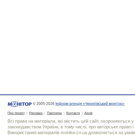
© 2005-2026
Інформ-агенція «Чернігівський монітор»
Про проект
|
Реклама
|
Партнери
|
Контакти
|
Архів
Всі права на матеріали, які містить цей сайт, охороняються у 
законодавством України, в тому числі, про авторське право і 
Використання матерiалiв monitor.cn.ua дозволяється за умов