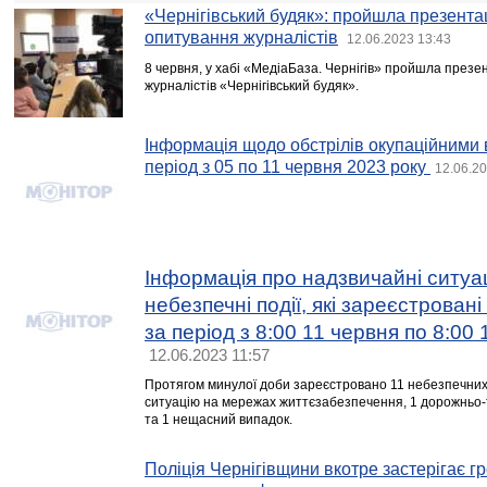
«Чернігівський будяк»: пройшла презентац
опитування журналістів
12.06.2023 13:43
8 червня, у хабі «МедіаБаза. Чернігів» пройшла презе
журналістів «Чернігівський будяк».
Інформація щодо обстрілів окупаційними 
період з 05 по 11 червня 2023 року
12.06.20
Інформація про надзвичайні ситуац
небезпечні події, які зареєстровані
за період з 8:00 11 червня по 8:00
12.06.2023 11:57
Протягом минулої доби зареєстровано 11 небезпечних п
ситуацію на мережах життєзабезпечення, 1 дорожньо-
та 1 нещасний випадок.
Поліція Чернігівщини вкотре застерігає гр