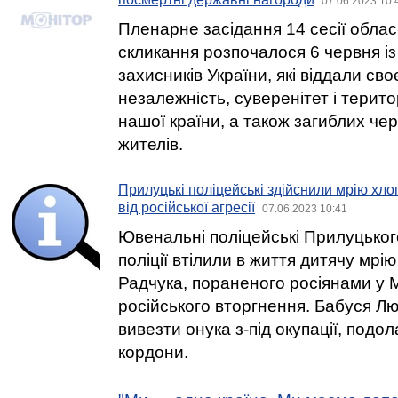
07.06.2023 10:
Пленарне засідання 14 сесії обла
скликання розпочалося 6 червня із
захисників України, які віддали сво
незалежність, суверенітет і терито
нашої країни, а також загиблих че
жителів.
Прилуцькі поліцейські здійснили мрію хло
від російської агресії
07.06.2023 10:41
Ювенальні поліцейські Прилуцьког
поліції втілили в життя дитячу мрі
Радчука, пораненого росіянами у М
російського вторгнення. Бабуся 
вивезти онука з-під окупації, подо
кордони.