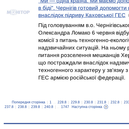
"Ми — одна країна. Ми маємо доп
в біді". Чернігів готовий допомогт
внаслідок підриву Каховської ГЕС
Під головуванням в.о. Чернігівсько
Олександра Ломако 6 червня відбу
комісії з питань техногенно-еколог
надзвичайних ситуацій. На ньому 
питання розселення мешканців Хер
що постраждали внаслідок надзвич
техногенного характеру у зв'язку з
ГЕС армією російської федерації.
Попередня сторінка
|
1
...
228.8
|
229.8
|
230.8
|
231.8
|
232.8
|
23
237.8
|
238.8
|
239.8
|
240.8
| ...
1747
Наступна сторінка