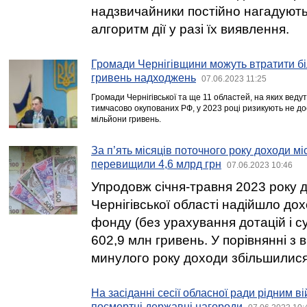
надзвичайники постійно нагадуют
алгоритм дії у разі їх виявлення.
Громади Чернігівщини можуть втратити бі
гривень надходжень
07.06.2023 11:25
Громади Чернігівської та ще 11 областей, на яких ведут
тимчасово окупованих РФ, у 2023 році ризикують не д
мільйони гривень.
За п’ять місяців поточного року доходи м
перевищили 4,6 млрд грн
07.06.2023 10:46
Упродовж січня-травня 2023 року 
Чернігівської області надійшло дох
фонду (без урахування дотацій і су
602,9 млн гривень. У порівнянні з 
минулого року доходи збільшилися
На засіданні сесії обласної ради рідним 
посмертні державні нагороди