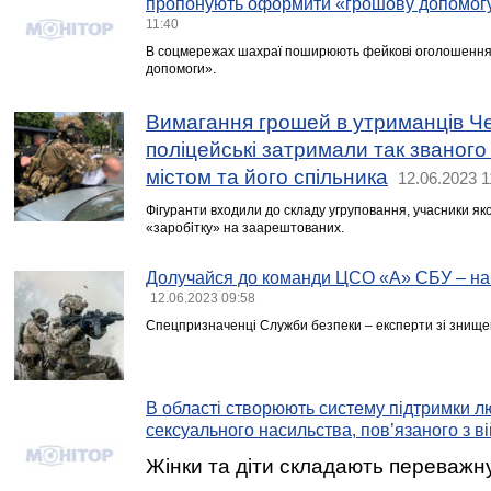
пропонують оформити «грошову допомогу»
11:40
В соцмережах шахраї поширюють фейкові оголошенн
допомоги».
Вимагання грошей в утриманців Че
поліцейські затримали так званог
містом та його спільника
12.06.2023 1
Фігуранти входили до складу угруповання, учасники як
«заробітку» на заарештованих.
Долучайся до команди ЦСО «А» СБУ – на
12.06.2023 09:58
Спецпризначенці Служби безпеки – експерти зі знищен
В області створюють систему підтримки лю
сексуального насильства, пов’язаного з в
Жінки та діти складають переважн