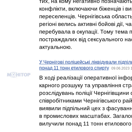
тих, на кому негативно позначають
конфлікти, включаючи біженців і 
переселенців. Чернігівська област
регіоні велись активні бойові дії, ч
перебувала в окупації. Тому тема 
постраждалих від сексуального на
актуальною.
У Чернігові поліцейські ліквідували підпі
понад 11 тонн етилового спирту
09.06.2023 
В ході реалізації оперативної інф
карного розшуку та управління стр
розслідувань поліції Чернігівщини с
співробітниками Чернігівського рай
виявили підпільний цех з фасуван
в промислових масштабах. Загалом
вилучили понад 11 тонн етилового