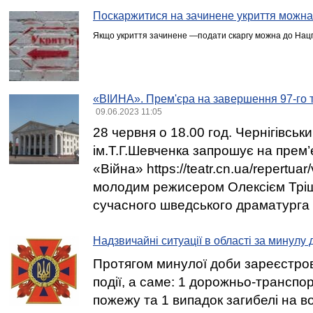
Поскаржитися на зачинене укриття можна 
Якщо укриття зачинене —подати скаргу можна до Нацпо
«ВІЙНА». Прем'єра на завершення 97-го 
09.06.2023 11:05
28 червня о 18.00 год. Чернігівсь
ім.Т.Г.Шевченка запрошує на прем’
«Війна» https://teatr.cn.ua/repertuar
молодим режисером Олексієм Тріш
сучасного шведського драматурга
Надзвичайні ситуації в області за минулу 
Протягом минулої доби зареєстров
події, а саме: 1 дорожньо-транспор
пожежу та 1 випадок загибелі на в