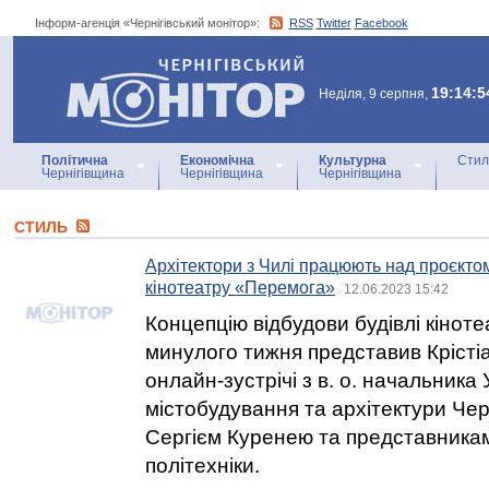
Інформ-агенція «Чернігівський монітор»:
RSS
Twitter
Facebook
Інформ-агенція
«Чернігівський монітор»
19:14:5
Неділя, 9 серпня,
Політична
Економічна
Культурна
Стил
Чернігівщина
Чернігівщина
Чернігівщина
СТИЛЬ
Архітектори з Чилі працюють над проєкто
кінотеатру «Перемога»
12.06.2023 15:42
Концепцію відбудови будівлі кіноте
минулого тижня представив Крістіан
онлайн-зустрічі з в. о. начальника
містобудування та архітектури Чер
Сергієм Куренею та представникам
політехніки.