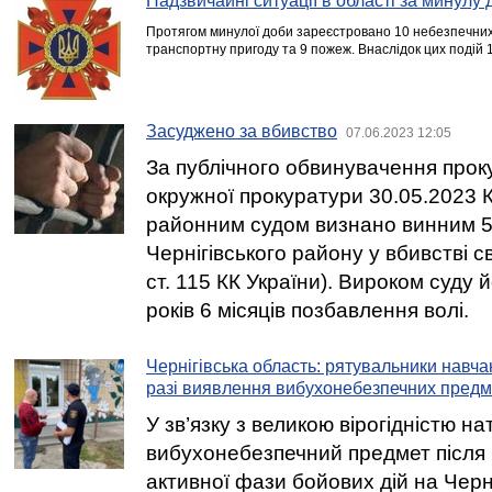
Надзвичайні ситуації в області за минулу 
Протягом минулої доби зареєстровано 10 небезпечних 
транспортну пригоду та 9 пожеж. Внаслідок цих подій 
Засуджено за вбивство
07.06.2023 12:05
За публічного обвинувачення прок
окружної прокуратури 30.05.2023 
районним судом визнано винним 5
Чернігівського району у вбивстві с
ст. 115 КК України). Вироком суду 
років 6 місяців позбавлення волі.
Чернігівська область: рятувальники навча
разі виявлення вибухонебезпечних предм
У зв’язку з великою вірогідністю н
вибухонебезпечний предмет після
активної фази бойових дій на Черні