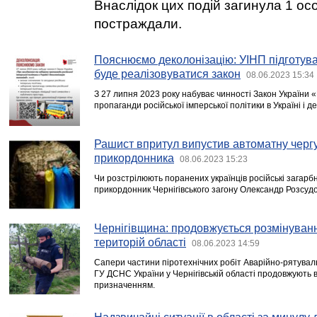
Внаслідок цих подій загинула 1 ос
постраждали.
Пояснюємо деколонізацію: УІНП підготував
буде реалізовуватися закон
08.06.2023 15:34
З 27 липня 2023 року набуває чинності Закон України
пропаганди російської імперської політики в Україні і д
Рашист впритул випустив автоматну чергу
прикордонника
08.06.2023 15:23
Чи розстрілюють поранених українців російські загарбн
прикордонник Чернігівського загону Олександр Розсудо
Чернігівщина: продовжується розмінуванн
територій області
08.06.2023 14:59
Сапери частини піротехнічних робіт Аварійно-рятува
ГУ ДСНС України у Чернігівській області продовжують 
призначенням.