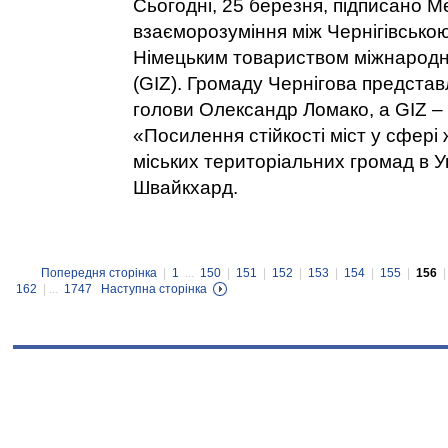
Сьогодні, 25 березня, підписано 
взаєморозуміння між Чернігівсько
Німецьким товариством міжнародн
(GIZ). Громаду Чернігова представл
голови Олександр Ломако, а GIZ –
«Посилення стійкості міст у сфері
міських територіальних громад в Ук
Швайкхард.
Попередня сторінка
|
1
...
150
|
151
|
152
|
153
|
154
|
155
|
156
162
| ...
1747
Наступна сторінка