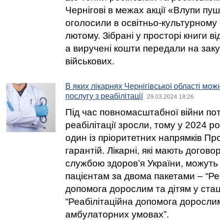
Чернігові в межах акції «Влупи пушк
оголосили в освітньо-культурному 
лютому. Зібрані у просторі книги в
а виручені кошти передали на заку
військових.
В яких лікарнях Чернігівської області мо
послугу з реабілітації
29.03.2024 18:26
Під час повномасштабної війни пот
реабілітації зросли, тому у 2024 ро
один із пріоритетних напрямків П
гарантій. Лікарні, які мають догов
службою здоров’я України, можуть
пацієнтам за двома пакетами – “Ре
допомога дорослим та дітям у ста
“Реабілітаційна допомога дорослим
амбулаторних умовах”.