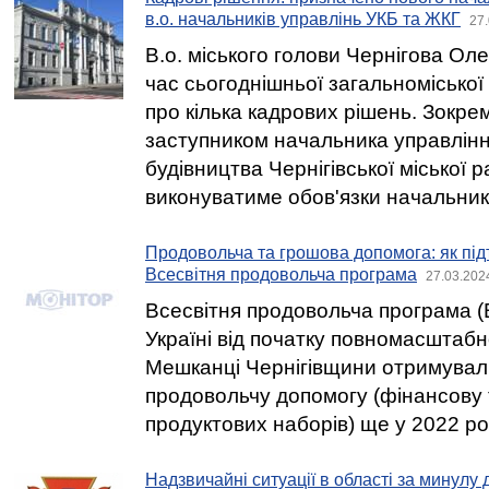
в.о. начальників управлінь УКБ та ЖКГ
27.
В.о. міського голови Чернігова Ол
час сьогоднішньої загальноміської
про кілька кадрових рішень. Зокре
заступником начальника управлінн
будівництва Чернігівської міської р
виконуватиме обов'язки начальник
Продовольча та грошова допомога: як під
Всесвітня продовольча програма
27.03.202
Всесвітня продовольча програма 
Україні від початку повномасштабн
Мешканці Чернігівщини отримували 
продовольчу допомогу (фінансову т
продуктових наборів) ще у 2022 ро
Надзвичайні ситуації в області за минулу 