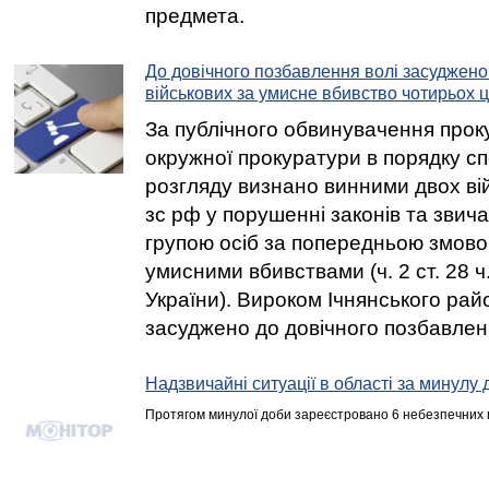
предмета.
До довічного позбавлення волі засуджено
військових за умисне вбивство чотирьох 
За публічного обвинувачення прок
окружної прокуратури в порядку с
розгляду визнано винними двох ві
зс рф у порушенні законів та звича
групою осіб за попередньою змово
умисними вбивствами (ч. 2 ст. 28 ч.
України). Вироком Ічнянського рай
засуджено до довічного позбавленн
Надзвичайні ситуації в області за минулу 
Протягом минулої доби зареєстровано 6 небезпечних п