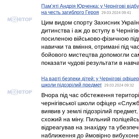
Пам’яті Андрія Юрченка: у Чернігові відб
на честь загиблого Героя
29.03.2024 09:41
Цим видом спорту Захисник Україн
дитинства і аж до вступу в Чернігів
посиленою військово-фізичною під
навички та вміння, отримані під ча
бойового мистецтва допомогли са
показати чудові результати в навча
На варті безпеки дітей: у Чернігові офіц
школи підозрілий предмет
29.03.2024 09:32
Вчора під час обстеження територі
чернігівської школи офіцер «Служб
виявив у землі підозрілий предмет,
схожий на міну. Пильний поліцейс
відреагував на знахідку та убезпеч
наближення до ймовірно вибухоне