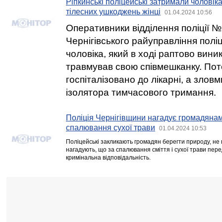
Ріпкинські поліцейські затримали чоловік
тілесних ушкоджень жінці
01.04.2024 10:56
Оперативники відділення поліції №
Чернігівського райуправління полі
чоловіка, який в ході раптово вини
травмував свою співмешканку. Пот
госпіталізовано до лікарні, а зло
ізолятора тимчасового тримання.
Поліція Чернігівщини нагадує громадяна
спалювання сухої трави
01.04.2024 10:53
Поліцейські закликають громадян берегти природу, не
нагадують, що за спалювання сміття і сухої трави пер
кримінальна відповідальність.