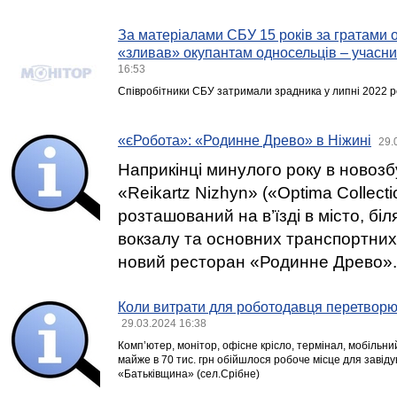
За матеріалами СБУ 15 років за гратами 
«зливав» окупантам односельців – учасн
16:53
Співробітники СБУ затримали зрадника у липні 2022 р
«єРобота»: «Родинне Древо» в Ніжині
29.
Наприкінці минулого року в новозб
«Reikartz Nizhyn» («Optima Collect
розташований на в’їзді в місто, бі
вокзалу та основних транспортних 
новий ресторан «Родинне Древо».
Коли витрати для роботодавця перетворю
29.03.2024 16:38
Комп’ютер, монітор, офісне крісло, термінал, мобільн
майже в 70 тис. грн обійшлося робоче місце для завід
«Батьківщина» (сел.Срібне)