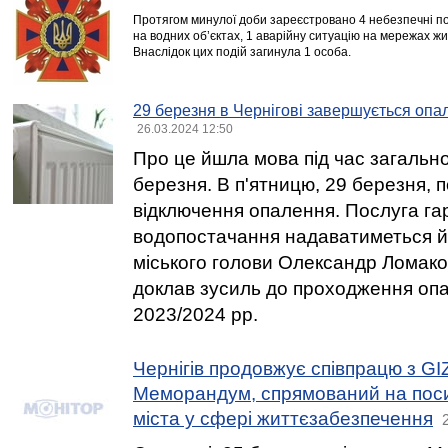
Протягом минулої доби зареєстровано 4 небезпечні поді
на водних об’єктах, 1 аварійну ситуацію на мережах ж
Внаслідок цих подій загинула 1 особа.
29 березня в Чернігові завершується оп
26.03.2024 12:50
Про це йшла мова під час загально
березня. В п'ятницю, 29 березня, 
відключення опалення. Послуга га
водопостачання надаватиметься й 
міського голови Олександр Ломако 
доклав зусиль до проходження оп
2023/2024 рр.
Чернігів продовжує співпрацю з GI
Меморандум, спрямований на поси
міста у сфері життєзабезпечення