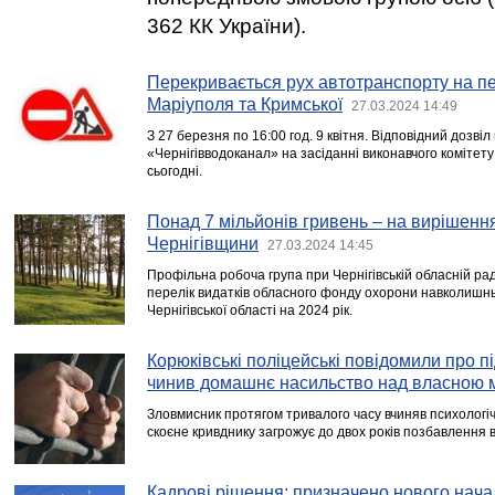
362 КК України).
Перекривається рух автотранспорту на пе
Маріуполя та Кримської
27.03.2024 14:49
З 27 березня по 16:00 год. 9 квітня. Відповідний дозві
«Чернігівводоканал» на засіданні виконавчого комітету 
сьогодні.
Понад 7 мільйонів гривень – на вирішенн
Чернігівщини
27.03.2024 14:45
Профільна робоча група при Чернігівській обласній рад
перелік видатків обласного фонду охорони навколиш
Чернігівської області на 2024 рік.
Корюківські поліцейські повідомили про пі
чинив домашнє насильство над власною 
Зловмисник протягом тривалого часу вчиняв психологі
скоєне кривднику загрожує до двох років позбавлення в
Кадрові рішення: призначено нового нач