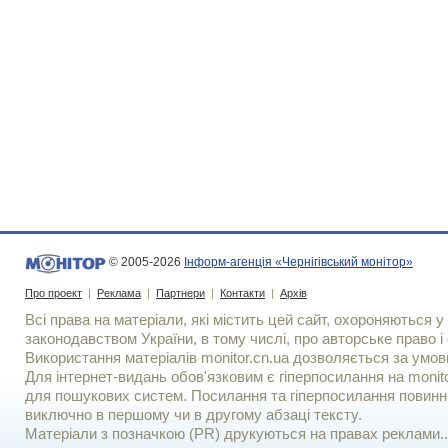
© 2005-2026
Інформ-агенція «Чернігівський монітор»
Про проект
|
Реклама
|
Партнери
|
Контакти
|
Архів
Всі права на матеріали, які містить цей сайт, охороняються у 
законодавством України, в тому числі, про авторське право і 
Використання матерiалiв monitor.cn.ua дозволяється за умов
Для iнтернет-видань обов'язковим є гiперпосилання на monito
для пошукових систем. Посилання та гіперпосилання повинні
виключно в першому чи в другому абзаці тексту.
Матеріали з позначкою (PR) друкуються на правах реклами..