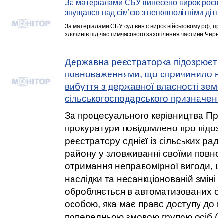
За матеріалами СБУ винесено вирок росій
знущався над сім’єю з неповнолітніми діт
За матеріалами СБУ суд виніс вирок військовому рф, 
злочинів під час тимчасового захоплення частини Черніг
Державна реєстраторка підозрюєт
повноваженнями, що спричинило 
вибуття з державної власності зем
сільськогосподарського призначен
За процесуального керівництва Пр
прокуратури повідомлено про під
реєстратору однієї із сільських р
району у зловживанні своїми пов
отримання неправомірної вигоди, 
наслідки та несанкціонованій зміні
обробляється в автоматизованих с
особою, яка має право доступу до н
попередньою змовою групою осіб (ч. 