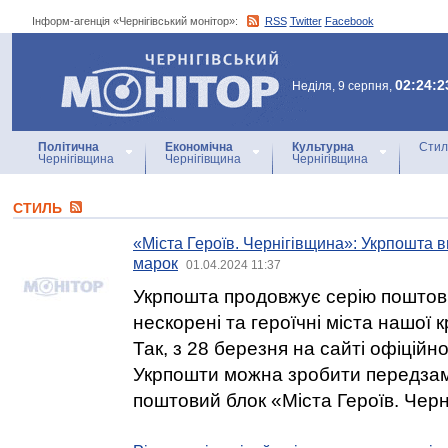
Інформ-агенція «Чернігівський монітор»:
RSS
Twitter
Facebook
Інформ-агенція
«Чернігівський монітор»
02:24:2
Неділя, 9 серпня,
Політична
Економічна
Культурна
Стил
Чернігівщина
Чернігівщина
Чернігівщина
СТИЛЬ
«Міста Героїв. Чернігівщина»: Укрпошта в
марок
01.04.2024 11:37
Укрпошта продовжує серію поштови
нескорені та героїчні міста нашої к
Так, з 28 березня на сайті офіцій
Укрпошти можна зробити передза
поштовий блок «Міста Героїв. Черн