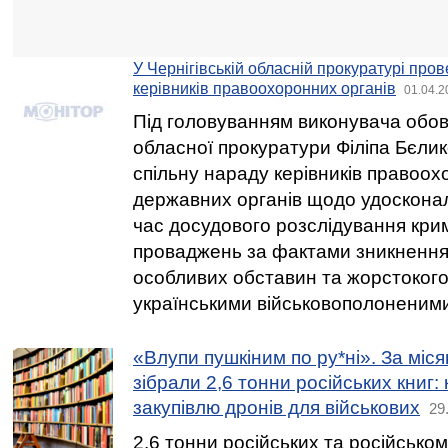
У Чернігівській обласній прокуратурі про
керівників правоохоронних органів
01.04.2
Під головуванням виконувача обов’
обласної прокуратури Філіпа Бєли
спільну нараду керівників правоох
державних органів щодо удосконал
час досудового розслідування кри
проваджень за фактами зникнення 
особливих обставин та жорстоког
українськими військовополоненим
«Влупи пушкіним по ру*ні». За міся
зібрали 2,6 тонни російських книг
закупівлю дронів для військових
29
2,6 тонни російських та російськом