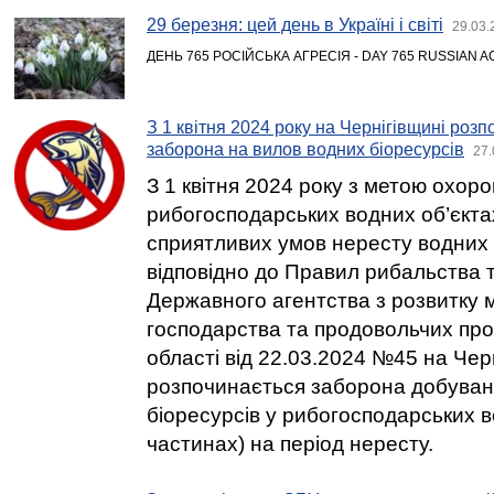
29 березня: цей день в Україні і світі
29.03.
ДЕНЬ 765 РОСІЙСЬКА АГРЕСІЯ - DAY 765 RUSSIAN 
З 1 квітня 2024 року на Чернігівщині роз
заборона на вилов водних біоресурсів
27.
З 1 квітня 2024 року з метою охор
рибогосподарських водних об’єкта
сприятливих умов нересту водних 
відповідно до Правил рибальства 
Державного агентства з розвитку м
господарства та продовольчих прог
області від 22.03.2024 №45 на Чер
розпочинається заборона добуван
біоресурсів у рибогосподарських во
частинах) на період нересту.