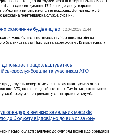
ержавної пенітенціарної служби України в Чернігівській області
сті з нагоди святкування 17-ї річниці з дня утворення
у України з питань виконання покарань, функції якого з 9
ує Державна пенітенціарна служба України.
ено самочинне будівництво
22.04.2015 11:44
хітектурно-будівельної інспекції у Чернігівській області
о будівництва у м. Прилуки за адресою: вул. Климачівська, 7.
і допомагає працевлаштуватись
військовослужбовцям та учасникам АТО
у, продовжують повертатись наші захисники - демобілізовані
асники АТО, які пішли до війська торік. Тим із них, хто не може
ту, свої послуги з працевлаштування пропонує служба
ує орендарів великих земельних масивів
лю до бюджету відповідно до вимог закону
рнігівської області заявлено до суду ряд позовів до орендарів