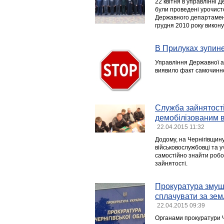
22 квітня в управлінні Д
були проведені урочисто
Державного департамент
грудня 2010 року викон
В Прилуках зупин
Управління Державної ар
виявило факт самочинног
Служба зайнятост
демобілізованим 
22.04.2015 11:32
Додому, на Чернігівщин
військовослужбовці та уч
самостійно знайти робо
зайнятості.
Прокуратура змуш
сплачувати за зем
22.04.2015 09:39
Органами прокуратури Че