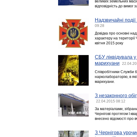
великих земельних масив
відповідність до вимог 
Надзвичайні події 
09:28
Довідка про основні над
характеру на території Ч
квітня 2015 року
СБУ ліквідувала у
марихуани
22.04.20
Співробітники Служби бе
нарколабораторію, в як
марихуани.
З незаконного обіг
22.04.2015 08:12
За матеріалами, зібран
Чернігові протягом I кв
внесено відомості про 
З Чернігова урочи