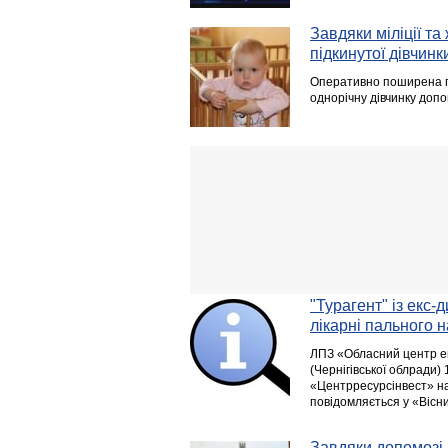
Завдяки міліції т
підкинутої дівчинк
Оперативно поширена пр
однорічну дівчинку допо
"Турагент" із екс
лікарні пального н
ЛПЗ «Обласний центр е
(Чернігівської облради)
«Центрресурсінвест» на
повідомляється у «Вісн
Завдяки допомозі