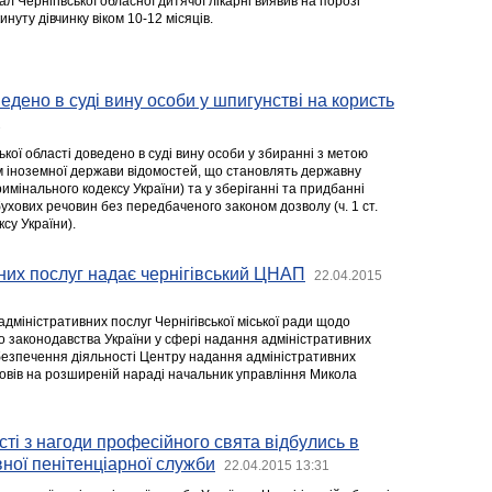
ал Чернігівської обласної дитячої лікарні виявив на порозі
инуту дівчинку віком 10-12 місяців.
дено в суді вину особи у шпигунстві на користь
1
кої області доведено в суді вину особи у збиранні з метою
 іноземної держави відомостей, що становлять державну
римінального кодексу України) та у зберіганні та придбанні
ухових речовин без передбаченого законом дозволу (ч. 1 ст.
су України).
них послуг надає чернігівський ЦНАП
22.04.2015
дміністративних послуг Чернігівської міської ради щодо
о законодавства України у сфері надання адміністративних
абезпечення діяльності Центру надання адміністративних
повів на розширеній нараді начальник управління Микола
сті з нагоди професійного свята відбулись в
ної пенітенціарної служби
22.04.2015 13:31