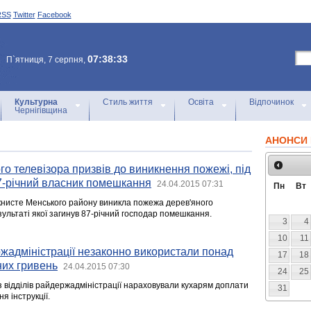
RSS
Twitter
Facebook
07:38:33
П`ятниця, 7 серпня,
Культурна
Стиль життя
Освіта
Відпочинок
Чернігівщина
АНОНСИ 
о телевізора призвів до виникнення пожежі, під
87-річний власник помешкання
24.04.2015 07:31
Пн
Вт
Локнисте Менського району виникла пожежа дерев'яного
зультаті якої загинув 87-річний господар помешкання.
3
4
10
11
жадміністрації незаконно використали понад
17
18
них гривень
24.04.2015 07:30
24
25
з відділів райдержадміністрації нараховували кухарям доплати
31
я інструкції.