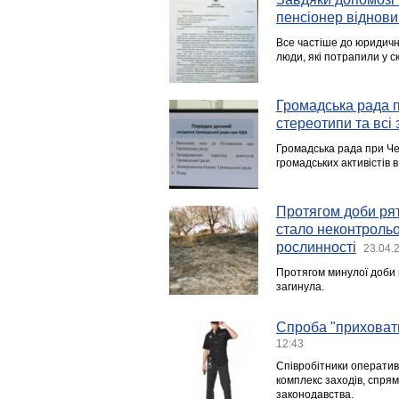
пенсіонер віднови
Все частіше до юридичн
люди, які потрапили у с
Громадська рада п
стереотипи та всі
Громадська рада при Чер
громадських активістів в
Протягом доби рят
стало неконтроль
рослинності
23.04.
Протягом минулої доби н
загинула.
Cпроба "приховати
12:43
Співробітники оперативн
комплекс заходів, спря
законодавства.