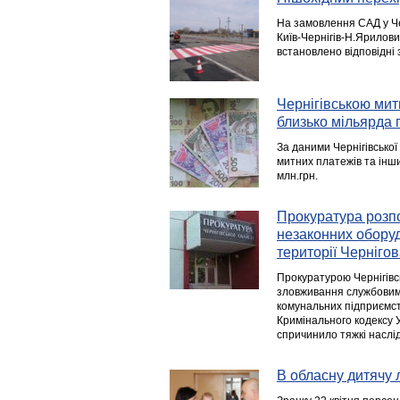
На замовлення САД у Че
Київ-Чернігів-Н.Ярилович
встановлено відповідні 
Чернігівською ми
близько мільярда 
За даними Чернігівської
митних платежів та інш
млн.грн.
Прокуратура розп
незаконних оборуд
території Черніго
Прокуратурою Чернігівс
зловживання службовим 
комунальних підприємств
Кримінального кодексу 
спричинило тяжкі наслід
В обласну дитячу 