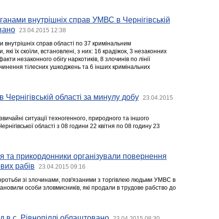
ганами внутрішніх справ УМВС в Чернігівській
вано
23.04.2015 12:38
и внутрішніх справ області по 37 кримінальним
які їх скоїли, встановлені, з них: 16 крадіжок, 3 незаконних
акти незаконного обігу наркотиків, 8 злочинів по лінії
ичинення тілесних ушкоджень та 6 інших кримінальних
в Чернігівській області за минулу добу
23.04.2015
звичайні ситуації техногенного, природного та іншого
ернігівської області з 08 години 22 квітня по 08 годину 23
ція та прикордонники організували повернення
вих рабів
23.04.2015 09:16
оротьби зі злочинами, пов'язаними з торгівлею людьми УМВС в
становили особи зловмисників, які продали в трудове рабство до
д в с. Рівнопіллі облаштовано
23.04.2015 08:30