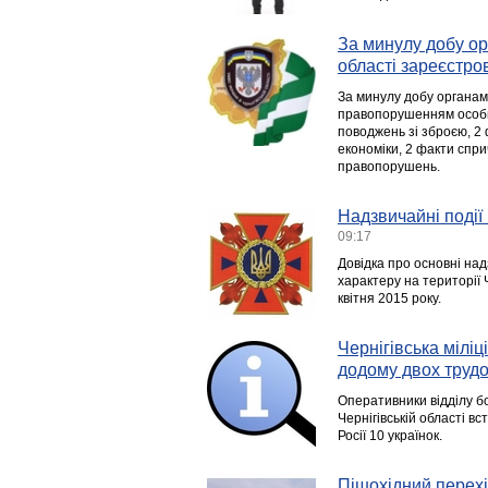
За минулу добу ор
області зареєстро
За минулу добу органам
правопорушенням особи, 
поводжень зі зброєю, 2 ф
економіки, 2 факти спр
правопорушень.
Надзвичайні події 
09:17
Довідка про основні над
характеру на території Ч
квітня 2015 року.
Чернігівська мілі
додому двох трудо
Оперативники відділу б
Чернігівській області в
Росії 10 українок.
Пішохідний перехі