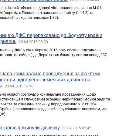
рнігівській області на дорозі міжнародного значення М-01
і (перехід с.Рівнопілля) нанесено розмітку (1.14.3) та
знаки «Пішохідний перехід»(1.32).
тницею ДФС перераховано до бюджету країни
гривень
23.04.2015 08:20
 митниці ДФС у січні-березні 2015 року обсяги надходжень
их податків (зборів) до Державного бюджету склали понад 987
очала кримінальне провадження за фактами
ок при відведенні земельних ділянок на
ва
23.04.2015 07:47
ької області розпочато кримінальне провадження щодо
становищем службовими особами Чернігівської міської ради та
 міста за ознаками злочину, передбаченого ч. 2 ст. 364
України (зловживання владою або службовим становищем, яке
ки).
лікарню підкинули дівчинку
23.04.2015 07:45