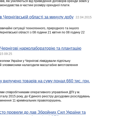
ів, які ухиляються від приведення договорів оренди землі у
законодавства в частині розміру орендної плати.
в Чернігівській області за минулу добу
22.04.2015
звичайні ситуації техногенного, природного та іншого
ернігівської області з 08 години 21 квітня по 08 годину 22
 Чернігові нарколабораторію та плантацію
15 09:25
зпеки України у Чернігові ліквідували підпільну
ій зловмисники налагодили масштабне виготовлення
у вилучено товарів на суму понад 660 тис. грн.
ими співробітниками оперативного управління ДПІ у м.
арталу 2015 року, до Єдиного реєстру досудових розслідувань
вчинення 11 кримінальних правопорушень.
сто провели до лав Збройних Сил України та