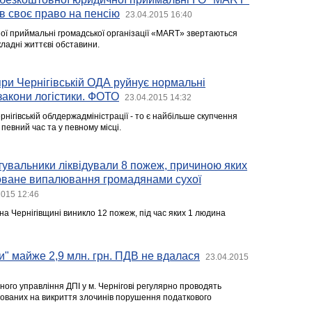
в своє право на пенсію
23.04.2015 16:40
ої приймальні громадської організації «MART» звертаються
кладні життєві обставини.
ри Чернігівській ОДА руйнує нормальні
 закони логістики. ФОТО
23.04.2015 14:32
нігівській облдержадміністрації - то є найбільше скупчення
 певний час та у певному місці.
увальники ліквідували 8 пожеж, причиною яких
оване випалювання громадянами сухої
2015 12:46
а Чернігівщині виникло 12 пожеж, під час яких 1 людина
" майже 2,9 млн. грн. ПДВ не вдалася
23.04.2015
ого управління ДПІ у м. Чернігові регулярно проводять
мованих на викриття злочинів порушення податкового