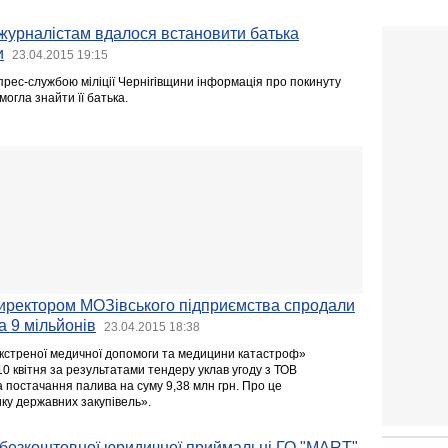
а журналістам вдалося встановити батька
и
23.04.2015 19:15
ес-службою міліції Чернігівщини інформація про покинуту
могла знайти її батька.
-директором МОЗівського підприємства спродали
а 9 мільйонів
23.04.2015 18:38
кстреної медичної допомоги та медицини катастроф»
 10 квітня за результатами тендеру уклав угоду з ТОВ
 постачання палива на суму 9,38 млн грн. Про це
ику державних закупівель».
 безкоштовної юридичної приймальні ГО "МАRТ"