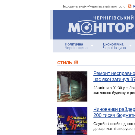
Інформ-агенція «Чернігівський монітор»:
Інформ-агенція
«Чернігівський монітор»
Політична
Економічна
Чернігівщина
Чернігівщина
СТИЛЬ
Ремонт несправног
час якої загинув 
23 квітня о 01:30 у с. 
житлового будинку, в ре
Чиновники райдер
200 тисяч бюджет
Службові особи одного 
до зарплатні в порушенн