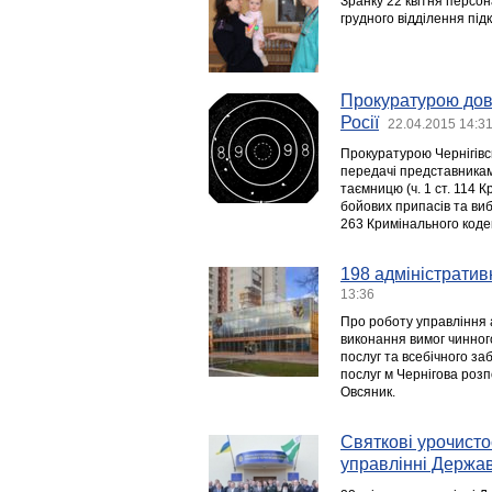
Зранку 22 квітня персон
грудного відділення підк
Прокуратурою дове
Росії
22.04.2015 14:3
Прокуратурою Чернігівсь
передачі представникам
таємницю (ч. 1 ст. 114 К
бойових припасів та виб
263 Кримінального кодек
198 адміністратив
13:36
Про роботу управління а
виконання вимог чинног
послуг та всебічного з
послуг м Чернігова роз
Овсяник.
Святкові урочисто
управлінні Держав