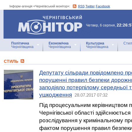
Інформ-агенція «Чернігівський монітор»:
RSS
Twitter
Facebook
Інформ-агенція
«Чернігівський монітор»
22:26:5
Четвер, 6 серпня,
Політична
Економічна
Культурна
Стил
Чернігівщина
Чернігівщина
Чернігівщина
СТИЛЬ
Депутату сільради повідомлено про
порушенні правил безпеки дорожнь
заподіяло потерпілому середньої т
ушкодження
28.07.2017 07:32
Під процесуальним керівництвом 
Чернігівської області здійснюєтьс
розслідування у кримінальному пр
фактом порушення правил безпеки