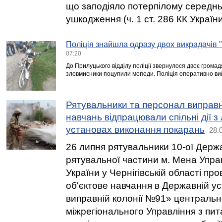
що заподіяло потерпілому середньо
ушкодження (ч. 1 ст. 286 КК України
Поліція знайшла одразу двох викрадачів "
07:20
До Прилуцького відділу поліції звернулося двоє громадя
зловмисники поцупили мопеди. Поліція оперативно вий
Рятувальники та персонал виправно
навчань відпрацювали спільні дії з 
установах виконання покарань
28.
26 липня рятувальники 10-ої Держ
рятувальної частини м. Мена Упр
України у Чернігівській області пр
об'єктове навчання в Державній ус
виправній колонії №91» центральн
міжрегіонального Управління з пи