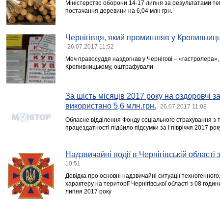
Міністерство оборони 14-17 липня за результатами тен
постачання деревини на 6,04 млн грн.
Чернігівця, який промишляв у Кропивниц
26.07.2017 11:52
Меч правосуддя наздогнав у Чернігові – «гастролера»
Кропивницькому, оштрафували
За шість місяців 2017 року на оздоровчі 
використано 5,6 млн.грн.
26.07.2017 11:08
Обласне відділення Фонду соціального страхування з 
працездатності підбило підсумки за I півріччя 2017 рок
Надзвичайні події в Чернігівській області
10:51
Довідка про основні надзвичайні ситуації техногенного
характеру на території Чернігівської області з 08 годи
липня 2017 року