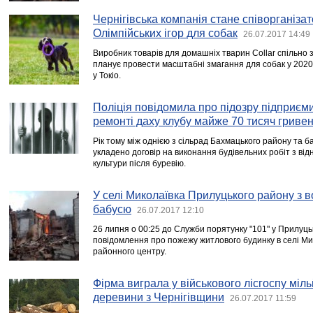
Чернігівська компанія стане співорганіз
Олімпійських ігор для собак
26.07.2017 14:49
Виробник товарів для домашніх тварин Collar спільно
планує провести масштабні змагання для собак у 2020 
у Токіо.
Поліція повідомила про підозру підприєми
ремонті даху клубу майже 70 тисяч гриве
Рік тому між однією з сільрад Бахмацького району та 
укладено договір на виконання будівельних робіт з від
культури після буревію.
У селі Миколаївка Прилуцького району з в
бабусю
26.07.2017 12:10
26 липня о 00:25 до Служби порятунку "101" у Прилуц
повідомлення про пожежу житлового будинку в селі Мик
районного центру.
Фірма виграла у військового лісгоспу міл
деревини з Чернігівщини
26.07.2017 11:59