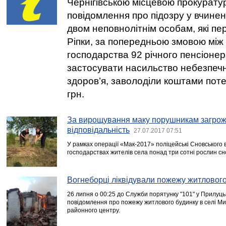
Чернігівською місцевою прокурат
повідомлення про підозру у вчинен
двом неповнолітнім особам, які пе
Ріпки, за попередньою змовою між
господарства 92 річного пенсіоне
застосувати насильство небезпечн
здоров’я, заволоділи коштами поте
грн.
За вирощування маку порушникам загрож
відповідальність
27.07.2017 07:51
У рамках операції «Мак-2017» поліцейські Сновського в
господарствах жителів села понад три сотні рослин сн
Вогнеборці ліквідували пожежу житлового
26 липня о 00:25 до Служби порятунку "101" у Прилуц
повідомлення про пожежу житлового будинку в селі Мик
районного центру.