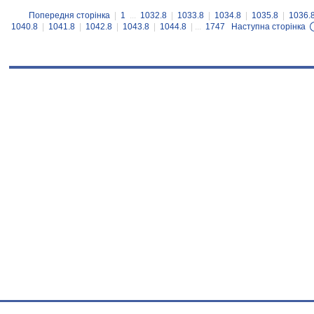
Попередня сторінка
|
1
...
1032.8
|
1033.8
|
1034.8
|
1035.8
|
1036.
1040.8
|
1041.8
|
1042.8
|
1043.8
|
1044.8
| ...
1747
Наступна сторінка