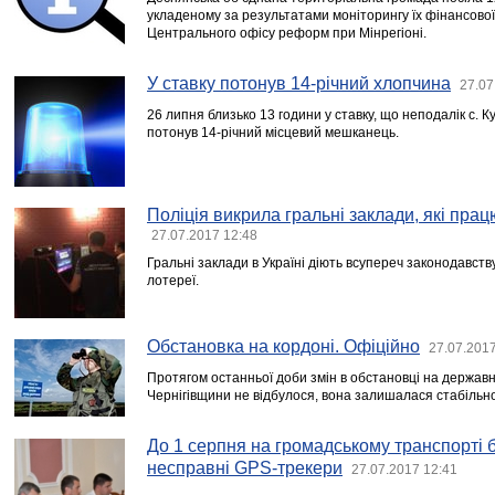
укладеному за результатами моніторингу їх фінансово
Центрального офісу реформ при Мінрегіоні.
У ставку потонув 14-річний хлопчина
27.07
26 липня близько 13 години у ставку, що неподалік с. К
потонув 14-річний місцевий мешканець.
Поліція викрила гральні заклади, які пра
27.07.2017 12:48
Гральні заклади в Україні діють всупереч законодавству
лотереї.
Обстановка на кордоні. Офіційно
27.07.2017
Протягом останньої доби змін в обстановці на державн
Чернігівщини не відбулося, вона залишалася стабільн
До 1 серпня на громадському транспорті б
несправні GPS-трекери
27.07.2017 12:41