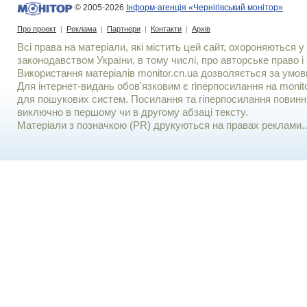
© 2005-2026
Інформ-агенція «Чернігівський монітор»
Про проект
|
Реклама
|
Партнери
|
Контакти
|
Архів
Всі права на матеріали, які містить цей сайт, охороняються у 
законодавством України, в тому числі, про авторське право і 
Використання матерiалiв monitor.cn.ua дозволяється за умов
Для iнтернет-видань обов'язковим є гiперпосилання на monito
для пошукових систем. Посилання та гіперпосилання повинні
виключно в першому чи в другому абзаці тексту.
Матеріали з позначкою (PR) друкуються на правах реклами..