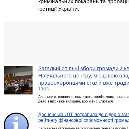
кримінальних покарань та пробації
юстиції України.
Загальні спільні збори громади з к
Навчального центру, місцевою вла
правоохоронцями стали вже трад
13:18
Але вони ж, водночас, показують: проблемних питань 
деякі з них - вже вирішені, або ж вирішуються.
Деснянська ОТГ потрапила до лідерів за
рейтингу фінансової спроможності грома
Деснянська об’єднана територіальна громада посіла 12