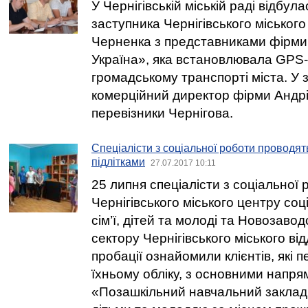
У Чернігівській міській раді відбул
заступника Чернігівського міського
Черненка з представниками фірм
Україна», яка встановлювала GPS
громадському транспорті міста. У з
комерційний директор фірми Андрі
перевізники Чернігова.
Спеціалісти з соціальної роботи проводят
підлітками
27.07.2017 10:11
25 липня спеціалісти з соціальної 
Чернігівського міського центру со
сім’ї, дітей та молоді та Новозаво
сектору Чернігівського міського від
пробації ознайомили клієнтів, які 
їхньому обліку, з основними напря
«Позашкільний навчальний заклад