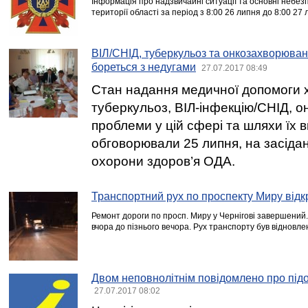
Інформація про надзвичайні ситуації та основні небезп
території області за період з 8:00 26 липня до 8:00 27 
ВІЛ/СНІД, туберкульоз та онкозахворюван
бореться з недугами
27.07.2017 08:49
Стан надання медичної допомоги 
туберкульоз, ВІЛ-інфекцію/СНІД, о
проблеми у цій сфері та шляхи їх 
обговорювали 25 липня, на засіданн
охорони здоров’я ОДА.
Транспортний рух по проспекту Миру відк
Ремонт дороги по просп. Миру у Чернігові завершений
вчора до пізнього вечора. Рух транспорту був відновле
Двом неповнолітнім повідомлено про підо
27.07.2017 08:02