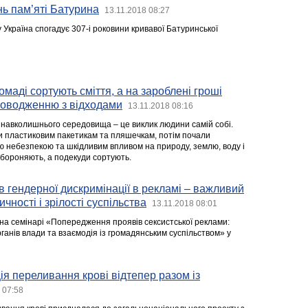
нь пам’яті Батурина
13.11.2018 08:27
 Україна спогадує 307-і роковини кривавої Батуринської
омаді сортують сміття, а на зароблені гроші
поводженню з відходами
13.11.2018 08:16
навколишнього середовища – це виклик людини самій собі.
ли пластиковим пакетикам та пляшечкам, потім почали
ю небезпекою та шкідливим впливом на природу, землю, воду і
абороняють, а подекуди сортують.
ів гендерної дискримінації в рекламі – важливий
чності і зрілості суспільства
13.11.2018 08:01
на семінарі «Попередження проявів сексистської реклами:
ганів влади та взаємодія із громадянським суспільством» у
ія переливання крові відтепер разом із
 07:58