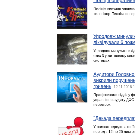
Поліція оператив
Поліція викрила зловми
телевізор. Техніка пове
Упродовж минулих 
ліквідували 6 пож
Упродовж минулих вихідн
яких 3 у житловому сект
системах.
Аудитори Головног
викрили порушень 
гривень
12.11.2018 
Працівниками відділу ф
управління аудиту ДФС 
перевірок.
"Декада передпла
У рамках передплатної ка
період з 12 по 25 лист