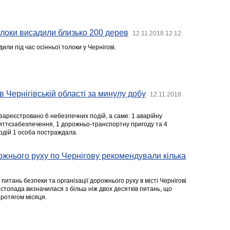
толоки висадили близько 200 дерев
12.11.2018 12:12
или під час осінньої толоки у Чернігові.
в Чернігівській області за минулу добу
12.11.2018
зареєстровано 6 небезпечних подій, а саме: 1 аварійну
иттєзабезпечення, 1 дорожньо-транспортну пригоду та 4
подій 1 особа постраждала.
рожнього руху по Чернігову рекомендували кілька
 питань безпеки та організації дорожнього руху в місті Чернігові
истопада визначилася з більш ніж двох десятків питань, що
протягом місяця.