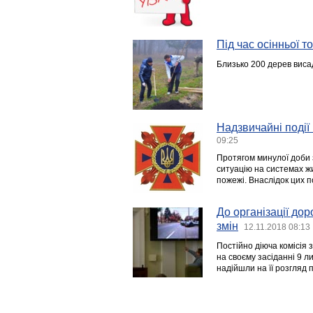
Під час осінньої 
Близько 200 дерев висад
Надзвичайні події 
09:25
Протягом минулої доби 
ситуацію на системах ж
пожежі. Внаслідок цих 
До організації до
змін
12.11.2018 08:13
Постійно діюча комісія з
на своєму засіданні 9 л
надійшли на її розгляд 