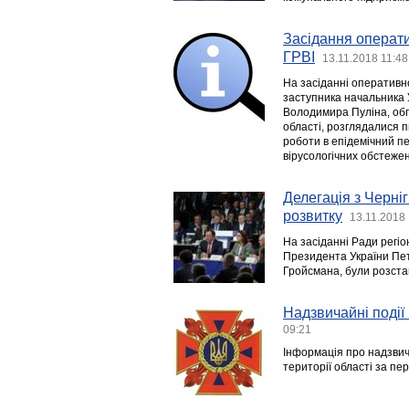
Засідання операт
ГРВІ
13.11.2018 11:48
На засіданні оперативн
заступника начальника 
Володимира Пуліна, обг
області, розглядалися п
роботи в епідемічний п
вірусологічних обстежен
Делегація з Черні
розвитку
13.11.2018
На засіданні Ради регіо
Президента України Пет
Гройсмана, були розстав
Надзвичайні події 
09:21
Інформація про надзвича
території області за пе