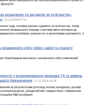
вання крові приєдналася до загальнонаціонального проекту з
ві ДонорUA.
ка розшукали та засудили за хуліганство,
ці
13.11.2018 07:14
ного суду, чоловіка раніше судимого за хуліганство, знову
ушення громадського порядку з мотивів явної неповаги до
оджувалося особливою зухвалістю та винятковим цинізмом (ч. 3
 незаконного обігу обріз, набої та гранату
ція Чернігівщини вилучила з незаконного обігу невеличкий
ернуто у розпорядження держави 74 га земель
ького призначення
12.11.2018 14:36
вленим за результатами розгляду позову прокурора, договір
льгосппризначення, укладений між товариством з обмеженою
зелецькою РДА розірвано.