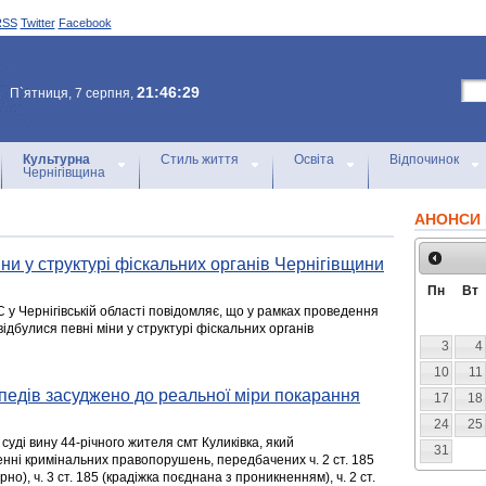
RSS
Twitter
Facebook
21:46:29
П`ятниця, 7 серпня,
Культурна
Стиль життя
Освіта
Відпочинок
Чернігівщина
АНОНСИ 
іни у структурі фіскальних органів Чернігівщини
Пн
Вт
 у Чернігівській області повідомляє, що у рамках проведення
 відбулися певні міни у структурі фіскальних органів
3
4
10
11
едів засуджено до реальної міри покарання
17
18
24
25
уді вину 44-річного жителя смт Куликівка, який
31
енні кримінальних правопорушень, передбачених ч. 2 ст. 185
но), ч. 3 ст. 185 (крадіжка поєднана з проникненням), ч. 2 ст.