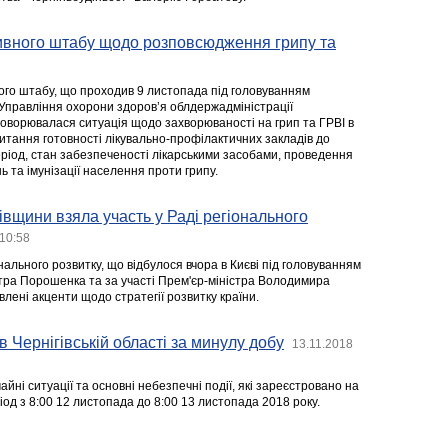
ивного штабу щодо розповсюдження грипу та
ого штабу, що проходив 9 листопада під головуванням
Управління охорони здоров’я облдержадміністрації
оворювалася ситуація щодо захворюваності на грип та ГРВІ в
итання готовності лікувально-профілактичних закладів до
еріод, стан забезпеченості лікарськими засобами, проведення
ь та імунізації населення проти грипу.
гівщини взяла участь у Раді регіонального
 10:58
нального розвитку, що відбулося вчора в Києві під головуванням
ра Порошенка та за участі Прем'єр-міністра Володимира
лені акценти щодо стратегії розвитку країни.
в Чернігівській області за минулу добу
13.11.2018
йні ситуації та основні небезпечні події, які зареєстровано на
ріод з 8:00 12 листопада до 8:00 13 листопада 2018 року.