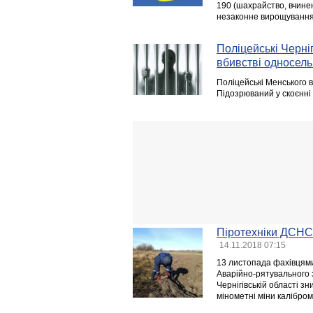
190 (шахрайство, вчинен
незаконне вирощування
Поліцейські Черні
вбивстві односел
Поліцейські Менського в
Підозрюваний у скоєнні
Піротехніки ДСНС
14.11.2018 07:15
13 листопада фахівцями
Аварійно-рятувального 
Чернігівській області 
мінометні міни калібром 