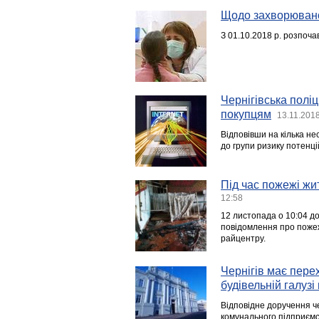
Щодо захворюванос
З 01.10.2018 р. розпоча
Чернігівська поліц
покупцям
13.11.201
Відповівши на кілька н
до групи ризику потенці
Під час пожежі жи
12:58
12 листопада о 10:04 д
повідомлення про пожеж
райцентру.
Чернігів має пере
будівельній галузі
Відповідне доручення ч
комунального підприємст