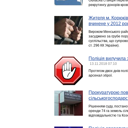
Обласна станція перели
рекрутингу донорів кро
Жителя м. Корюків
вчинене у 2012 ро
Вироком Менського район
засуджено за грубе пор
суспільства, що супров
ст. 296 КК України).
Поліція вилучила з
13.11.2018 07:10
Протягом двох днів полі
арсенал зброї.
Прокуратурою пов
сільськогосподарс
Рішенням суду, постано
оренди 74 га земель сі
відповідальністю та Ко