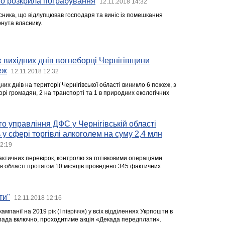
но розкрила пограбування
12.11.2018 14:32
сника, що відлупцював господаря та виніс із помешкання
рнута власнику.
вихідних днів вогнеборці Чернігівщини
еж
12.11.2018 12:32
их днів на території Чернігівської області виникло 6 пожеж, з
орі громадян, 2 на транспорті та 1 в природних екологічних
о управління ДФС у Чернігівській області
у сфері торгівлі алкоголем на суму 2,4 млн
12:19
актичних перевірок, контролю за готівковими операціями
в області протягом 10 місяців проведено 345 фактичних
ти"
12.11.2018 12:16
мпанії на 2019 рік (I півріччя) у всіх відділеннях Укрпошти в
опада включно, проходитиме акція «Декада передплати».