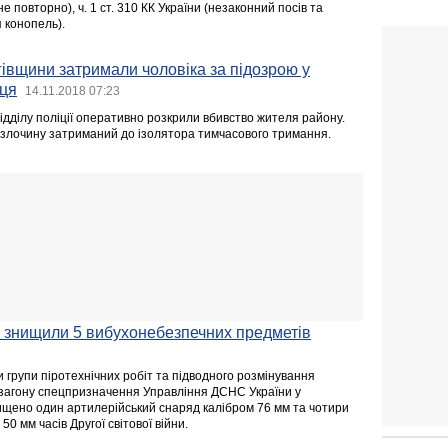
е повторно), ч. 1 ст. 310 КК України (незаконний посів та
 конопель).
гівщини затримали чоловіка за підозрою у
ьця
14.11.2018 07:23
ідділу поліції оперативно розкрили вбивство жителя району.
 злочину затриманий до ізолятора тимчасового тримання.
 знищили 5 вибухонебезпечних предметів
 групи піротехнічних робіт та підводного розмінування
загону спецпризначення Управління ДСНС України у
знищено один артилерійський снаряд калібром 76 мм та чотири
50 мм часів Другої світової війни.