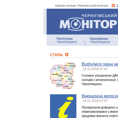
Інформ-агенція «Чернігівський монітор»:
Інформ-агенція
«Чернігівський монітор»
Політична
Економічна
Чернігівщина
Чернігівщина
СТИЛЬ
Відбулися певні м
14.11.2018 07:42
Головне управління ДФС
заходів з реорганізації,
Чернігівщини.
Викрадача велосип
14.11.2018 07:37
Прокурором доведено у с
обвинувачувався у вчин
(крадіжка вчинена повтор