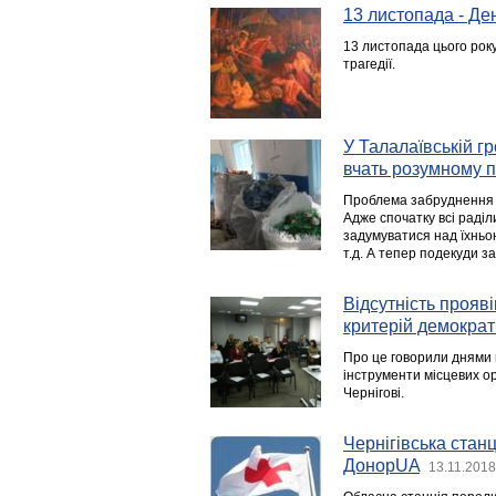
13 листопада - Де
13 листопада цього року
трагедії.
У Талалаївській гр
вчать розумному 
Проблема забруднення 
Адже спочатку всі раді
задумуватися над їхньо
т.д. А тепер подекуди з
Відсутність прояв
критерій демократи
Про це говорили днями 
інструменти місцевих ор
Чернігові.
Чернігівська станц
ДонорUA
13.11.2018