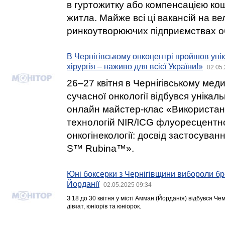
в гуртожитку або компенсацією кош
житла. Майже всі ці вакансій на ве
ринкоутворюючих підприємствах об
В Чернігівському онкоцентрі пройшов уні
хірургія – наживо для всієї України!»
02.05.
26–27 квітня в Чернігівському мед
сучасної онкології відбувся уніка
онлайн майстер-клас «Використан
технологій NIR/ICG флуоресцентної
онкогінекології: досвід застосува
S™ Rubina™».
Юні боксерки з Чернігівщини вибороли бро
Йорданії
02.05.2025 09:34
З 18 до 30 квітня у місті Амман (Йорданія) відбувся Чем
дівчат, юніорів та юніорок.