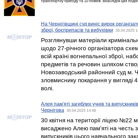
транспортну пригоду та 10 пожеж. Внаслідок цих поді
На Чернігівщині суд виніс вирок організа
зброї, боєприпасів та вибухівки
30.04.2025 1
Розглянувши матеріали криміналь
щодо 27-річного організатора схе
всій країні вогнепальної зброї, наб
предметів та речовин шляхом ство
Новозаводський районний суд м. Ч
зловмиснику покарання у вигляді 4
волі.
Алея пам'яті загиблих учнів та випускникі
Чернігова
30.04.2025 14:46
30 квітня на території ліцею №22 м
висаджено Алею пам’яті на честь з
випускників цього навчального закл