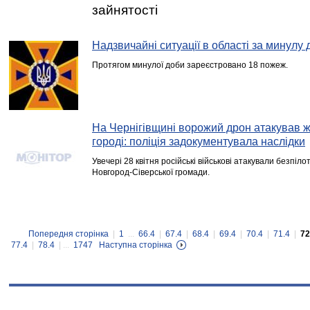
зайнятості
Надзвичайні ситуації в області за минулу 
Протягом минулої доби зареєстровано 18 пожеж.
На Чернігівщині ворожий дрон атакував жі
городі: поліція задокументувала наслідки
Увечері 28 квітня російські військові атакували безпі
Новгород-Сіверської громади.
Попередня сторінка
|
1
...
66.4
|
67.4
|
68.4
|
69.4
|
70.4
|
71.4
|
72
77.4
|
78.4
| ...
1747
Наступна сторінка