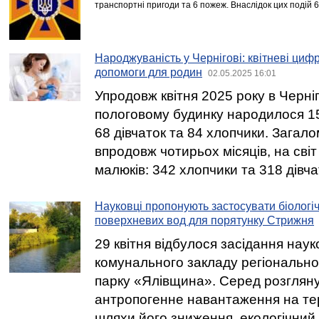
транспортні пригоди та 6 пожеж. Внаслідок цих подій 
Народжуваність у Чернігові: квітневі цифр
допомоги для родин
02.05.2025 16:01
Упродовж квітня 2025 року в Черні
пологовому будинку народилося 15
68 дівчаток та 84 хлопчики. Загалом
впродовж чотирьох місяців, на світ
малюків: 342 хлопчики та 318 дівча
Науковці пропонують застосувати біологі
поверхневих вод для порятунку Стрижня
29 квітня відбулося засідання наук
комунального закладу регіональн
парку «Ялівщина». Серед розгляну
антропогенне навантаження на тер
шляхи його зниження, екологічний 