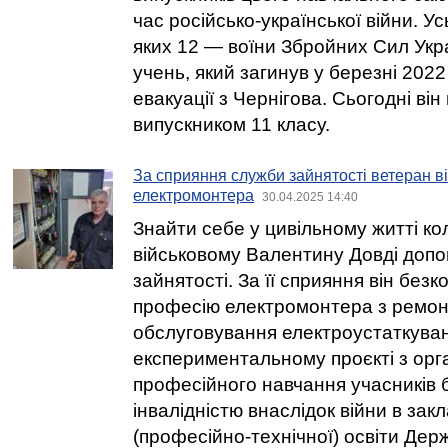
час російсько-української війни. Ус
яких 12 — воїни Збройних Сил Укр
учень, який загинув у березні 2022
евакуації з Чернігова. Сьогодні він
випускником 11 класу.
За сприяння служби зайнятості ветеран в
електромонтера
30.04.2025 14:40
Знайти себе у цивільному житті к
військовому Валентину Довді доп
зайнятості. За її сприяння він без
професію електромонтера з ремон
обслуговування електроустаткуван
експериментальному проєкті з орга
професійного навчання учасників б
інвалідністю внаслідок війни в зак
(професійно-технічної) освіти Дер