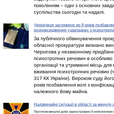
поколінням – одні з основних завд
суспільства сьогодні та надалі.
Чернігівця засуджено до 9 років позбавле
розповсюдження «закладок» з психотро
За публічного обвинувачення проку
обласної прокуратури визнано вин
Чернігова у незаконному придбанні,
психотропних речовин в особливо 
організації та утриманні місць для
вживання психотропних речовин (ч. 2
317 КК України). Вироком суду йог
років позбавлення волі з конфіскац
належного йому майна.
Надзвичайні ситуації в області за минулу 
Протягом минулої доби зареєстровано 8 небезпечних п