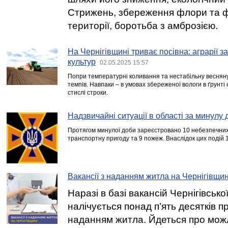
Стрижень, збереження флори та ф
території, боротьба з амброзією.
На Чернігівщині триває посівна: аграрії з
культур
02.05.2025 15:57
Попри температурні коливання та нестабільну весняну 
темпів. Навпаки – в умовах збереженої вологи в ґрунті
стислі строки.
Надзвичайні ситуації в області за минулу 
Протягом минулої доби зареєстровано 10 небезпечних 
транспортну пригоду та 9 пожеж. Внаслідок цих подій 
Вакансії з наданням житла на Чернігівщин
Наразі в базі вакансій Чернігівськ
налічується понад п’ять десятків п
наданням житла. Йдеться про мож