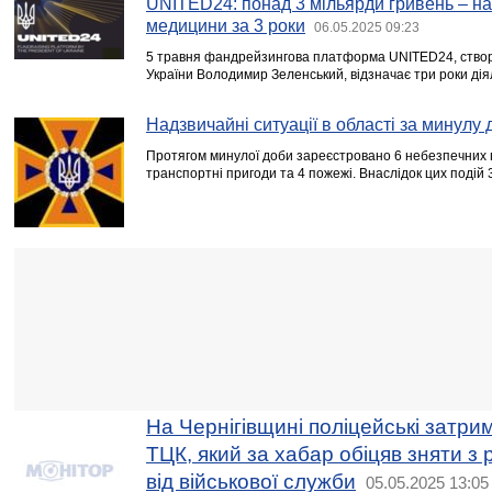
UNITED24: понад 3 мільярди гривень – на 
медицини за 3 роки
06.05.2025 09:23
5 травня фандрейзингова платформа UNITED24, створе
України Володимир Зеленський, відзначає три роки дія
Надзвичайні ситуації в області за минулу 
Протягом минулої доби зареєстровано 6 небезпечних п
транспортні пригоди та 4 пожежі. Внаслідок цих подій
На Чернігівщині поліцейські затри
ТЦК, який за хабар обіцяв зняти з
від військової служби
05.05.2025 13:05