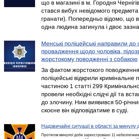
що в магазині в м. Городня Чернігі
стався вибух невідомого предмета 
гранати). Попередньо відомо, що 
одна людина загинула і двоє зазн
Менські поліцейські направили до 
провадження щодо чоловіка, підоз
жорстокому поводженні з собакою
За фактом жорстокого поводження
поліцейські відкрили кримінальне
частиною 1 статті 299 Кримінально
провели необхідні слідчі дії та вс
до злочину. Ним виявився 50-річни
скоєне він відповідатиме в суді.
Надзвичайні ситуації в області за минулу 
Протягом минулої доби зареєстровано 11 небезпечних 