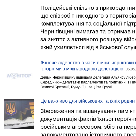
Поліцейські спільно з прикордонн
що співробітник одного з територі
комплектування та соціальної підт
Чернігівщині вимагав та отримав 
за зняття з активного розшуку війс
який ухиляється від військової слу
Жіноче лідерство в часи війни: чернігівки
історіями з міжнародною делегацією
05.05
Днями Чернігівщину відвідала делегація Альянсу лібер
Серед них – депутатки парламентів та політикині з Нім
Великої Британії, Румунії, Швеції та Грузії.
Це важливо для військових та їхніх родин
Збереження та вшанування пам’яті
документація фактів їхньої героїчн
російським агресором, збір та пер
задокументовано історичного арс