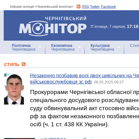
Інформ-агенція «Чернігівський монітор»:
RSS
Twitter
Facebook
Інформ-агенція
«Чернігівський монітор»
17:16
П`ятниця, 7 серпня,
Політична
Економічна
Культурна
Стил
Чернігівщина
Чернігівщина
Чернігівщина
СТИЛЬ
Незаконно позбавив волі двох цивільних на Че
військовослужбовця зс рф
06.05.2025 09:27
Прокурорами Чернігівської обласної п
спеціального досудового розслідуван
суду обвинувальний акт стосовно війс
рф за фактом незаконного позбавленн
осіб (ч. 1 ст. 438 КК України).