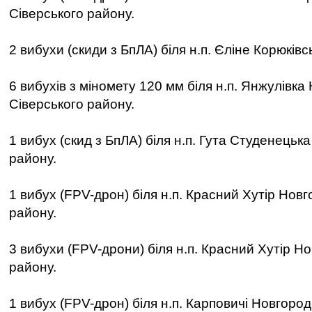
Сіверського району.
2 вибухи (скиди з БпЛА) біля н.п. Єліне Корюківс
6 вибухів з міномету 120 мм біля н.п. Янжулівка
Сіверського району.
1 вибух (скид з БпЛА) біля н.п. Гута Студенецьк
району.
1 вибух (FPV-дрон) біля н.п. Красний Хутір Нов
району.
3 вибухи (FPV-дрони) біля н.п. Красний Хутір Н
району.
1 вибух (FPV-дрон) біля н.п. Карповичі Новгород