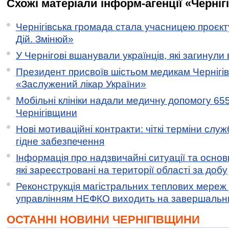
Схожі матеріали інформ-агенції «Черніг
Чернігівська громада стала учасницею проєкту 
Дій. Змінюй»
У Чернігові вшанували українців, які загинули 
Президент присвоїв шістьом медикам Чернігі
«Заслужений лікар України»
Мобільні клініки надали медичну допомогу 65
Чернігівщини
Нові мотиваційні контракти: чіткі терміни служ
гідне забезпечення
Інформація про надзвичайні ситуації та основн
які зареєстровані на території області за добу
Реконструкція магістральних теплових мереж у
управлінням НЕФКО виходить на завершальн
ОСТАННІ НОВИНИ ЧЕРНІГІВЩИНИ