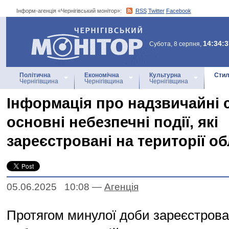
Інформ-агенція «Чернігівський монітор»:
RSS
Twitter
Facebook
Інформ-агенція
«Чернігівський монітор»
14:34:3
Субота, 8 серпня,
Політична
Економічна
Культурна
Стил
Чернігівщина
Чернігівщина
Чернігівщина
Інформація про надзвичайні с
основні небезпечні події, які
зареєстровані на території об
05.06.2025 10:08
—
Агенцiя
Протягом минулої доби зареєстрова