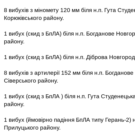
8 вибухів з міномету 120 мм біля н.п. Гута Студ
Корюківського району.
1 вибух (скид з БпЛА) біля н.п. Богданове Новго
району.
1 вибух (скид з БпЛА) біля н.п. Діброва Новгоро
8 вибухів з артилерії 152 мм біля н.п. Богданов
Сіверського району.
1 вибух (скид з БпЛА ) біля н.п. Гута Студенецьк
району.
1 вибух (ймовірно падіння БпЛА типу Герань-2) н
Прилуцького району.