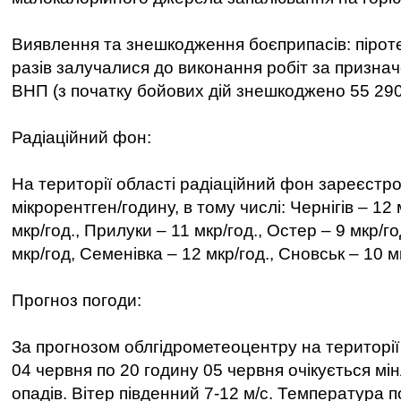
Виявлення та знешкодження боєприпасів: піротех
разів залучалися до виконання робіт за призна
ВНП (з початку бойових дій знешкоджено 55 29
Радіаційний фон:
На території області радіаційний фон зареєстр
мікрорентген/годину, в тому числі: Чернігів – 12 
мкр/год., Прилуки – 11 мкр/год., Остер – 9 мкр/го
мкр/год, Семенівка – 12 мкр/год., Сновськ – 10 м
Прогноз погоди:
За прогнозом облгідрометеоцентру на території 
04 червня по 20 годину 05 червня очікується мі
опадів. Вітер південний 7-12 м/с. Температура по