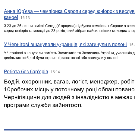
Анна Юр'єва — чемпіонка Європи серед юніорок з веслув
каное!
16:13
З 23 до 26 липня в місті Сегед (Угорщина) відбувся чемпіонат Європи з вес
серед юніорів та молоді до 23 років, який зібрав найсильніших молодих спо
У Чернігові вшанували українців, які загинули в полоні
15:
У Чернігові вшанували пам’ять Захисників та Захисниць України, учасників
цивільних осіб, які були страчені, закатовані або загинули у полоні.
Робота без бар’єрів
15:14
Водій, охоронник, вагар, логіст, менеджер, робі
10робочих місць у поточному році облаштован
Чернігівщини для людей з інвалідністю в межах
програми служби зайнятості.