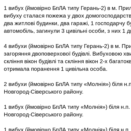
1 вибух (ймовірно БпЛА типу Герань-2) в м. При
вибуху сталася пожежа у двох домогосподарст
два житлові будинки, два гаражі, 1 господарчу б
автомобіль, загинули 3 цивільні особи, з них 1 
4 вибухи (ймовірно БпЛА типу Герань-2) в м. Пр
загоряння двоповерхової будівлі. Вибуховою х
скління вікон будівлі та скління вікон 2-х багато
отримала поранення 1 цивільна особа.
2 вибухи (ймовірно БпЛА типу «Молнія») біля н.
Новгород-Сіверського району.
1 вибух (ймовірно БпЛА типу «Молнія») біля н.п
Новгород-Сіверського району.
1 вибух (ймовірно БпЛА типу «Молнія») біля н.п