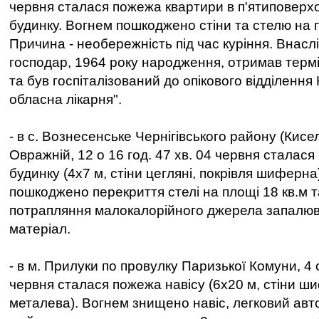
червня сталася пожежа квартири в п'ятиповер
будинку. Вогнем пошкоджено стіни та стелю на п
Причина - необережність під час куріння. Внасл
господар, 1964 року народження, отримав термічн
та був госпіталізований до опікового відділення
обласна лікарня".
- в с. Вознесенське Чернігівського району (Кисел
Овражній, 12 о 16 год. 47 хв. 04 червня сталас
будинку (4х7 м, стіни цегляні, покрівля шиферна
пошкоджено перекриття стелі на площі 18 кв.м 
потрапляння малокалорійного джерела запалю
матеріал.
- в м. Прилуки по провулку Паризької Комуни, 4 о
червня сталася пожежа навісу (6х20 м, стіни ши
металева). Вогнем знищено навіс, легковий авт