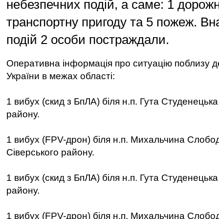
небезпечних подій, а саме: 1 дорож
транспортну пригоду та 5 пожеж. Вн
подій 2 особи постраждали.
Оперативна інформація про ситуацію поблизу 
України в межах області:
1 вибух (скид з БпЛА) біля н.п. Гута Студенецьк
району.
1 вибух (FPV-дрон) біля н.п. Михальчина Слобо
Сіверського району.
1 вибух (скид з БпЛА) біля н.п. Гута Студенецьк
району.
1 вибух (FPV-дрон) біля н.п. Михальчина Слобо