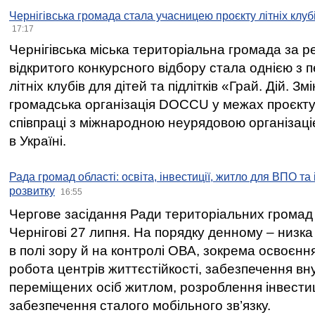
Чернігівська громада стала учасницею проєкту літніх клуб
17:17
Чернігівська міська територіальна громада за 
відкритого конкурсного відбору стала однією з
літніх клубів для дітей та підлітків «Грай. Дій. З
громадська організація DOCCU у межах проєкту 
співпраці з міжнародною неурядовою організаціє
в Україні.
Рада громад області: освіта, інвестиції, житло для ВПО та
розвитку
16:55
Чергове засідання Ради територіальних громад 
Чернігові 27 липня. На порядку денному – низка
в полі зору й на контролі ОВА, зокрема освоєння
робота центрів життєстійкості, забезпечення вн
переміщених осіб житлом, розроблення інвестиц
забезпечення сталого мобільного зв’язку.