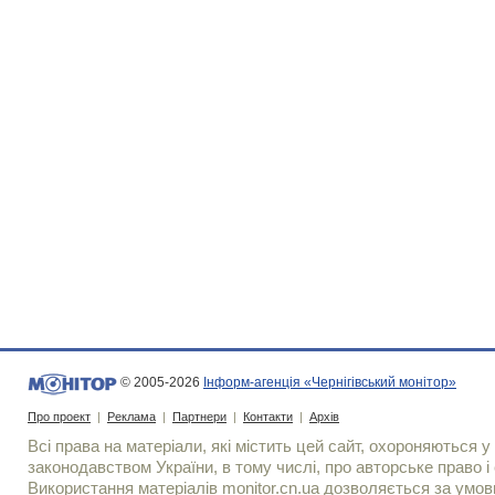
© 2005-2026
Інформ-агенція «Чернігівський монітор»
Про проект
|
Реклама
|
Партнери
|
Контакти
|
Архів
Всі права на матеріали, які містить цей сайт, охороняються у 
законодавством України, в тому числі, про авторське право і 
Використання матерiалiв monitor.cn.ua дозволяється за умов