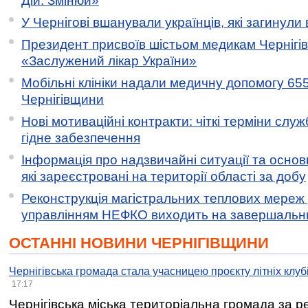
Дій. Змінюй»
У Чернігові вшанували українців, які загинули 
Президент присвоїв шістьом медикам Чернігі
«Заслужений лікар України»
Мобільні клініки надали медичну допомогу 65
Чернігівщини
Нові мотиваційні контракти: чіткі терміни служ
гідне забезпечення
Інформація про надзвичайні ситуації та основн
які зареєстровані на території області за добу
Реконструкція магістральних теплових мереж у
управлінням НЕФКО виходить на завершальн
ОСТАННІ НОВИНИ ЧЕРНІГІВЩИНИ
Чернігівська громада стала учасницею проєкту літніх клуб
17:17
Чернігівська міська територіальна громада за 