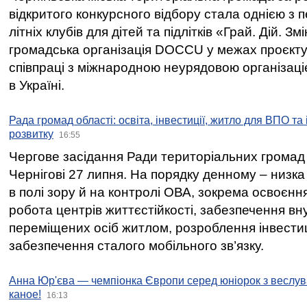
відкритого конкурсного відбору стала однією з
літніх клубів для дітей та підлітків «Грай. Дій. З
громадська організація DOCCU у межах проєкту 
співпраці з міжнародною неурядовою організаціє
в Україні.
Рада громад області: освіта, інвестиції, житло для ВПО та
розвитку
16:55
Чергове засідання Ради територіальних громад 
Чернігові 27 липня. На порядку денному – низка
в полі зору й на контролі ОВА, зокрема освоєння
робота центрів життєстійкості, забезпечення вн
переміщених осіб житлом, розроблення інвестиц
забезпечення сталого мобільного зв’язку.
Анна Юр'єва — чемпіонка Європи серед юніорок з веслув
каное!
16:13