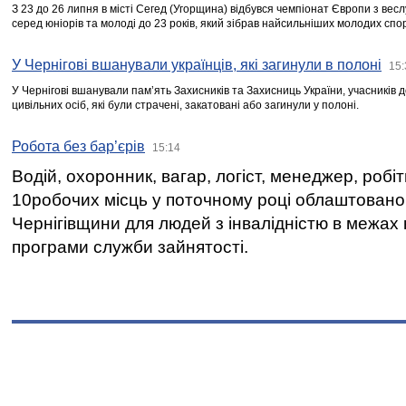
З 23 до 26 липня в місті Сегед (Угорщина) відбувся чемпіонат Європи з вес
серед юніорів та молоді до 23 років, який зібрав найсильніших молодих спо
У Чернігові вшанували українців, які загинули в полоні
15:
У Чернігові вшанували пам’ять Захисників та Захисниць України, учасників
цивільних осіб, які були страчені, закатовані або загинули у полоні.
Робота без бар’єрів
15:14
Водій, охоронник, вагар, логіст, менеджер, робі
10робочих місць у поточному році облаштован
Чернігівщини для людей з інвалідністю в межах
програми служби зайнятості.