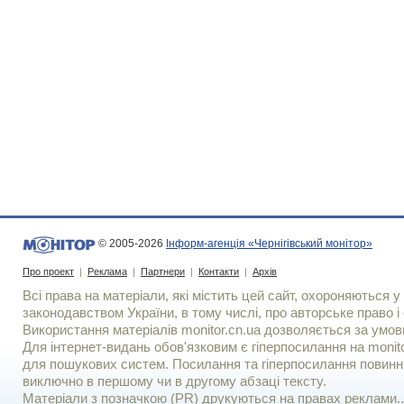
© 2005-2026
Інформ-агенція «Чернігівський монітор»
Про проект
|
Реклама
|
Партнери
|
Контакти
|
Архів
Всі права на матеріали, які містить цей сайт, охороняються у 
законодавством України, в тому числі, про авторське право і 
Використання матерiалiв monitor.cn.ua дозволяється за умов
Для iнтернет-видань обов'язковим є гiперпосилання на monito
для пошукових систем. Посилання та гіперпосилання повинні
виключно в першому чи в другому абзаці тексту.
Матеріали з позначкою (PR) друкуються на правах реклами..