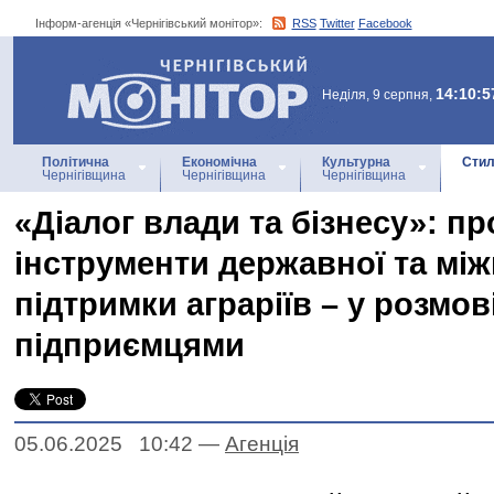
Інформ-агенція «Чернігівський монітор»:
RSS
Twitter
Facebook
Інформ-агенція
«Чернігівський монітор»
14:10:5
Неділя, 9 серпня,
Політична
Економічна
Культурна
Стил
Чернігівщина
Чернігівщина
Чернігівщина
«Діалог влади та бізнесу»: пр
інструменти державної та мі
підтримки аграріїв – у розмові
підприємцями
05.06.2025 10:42
—
Агенцiя