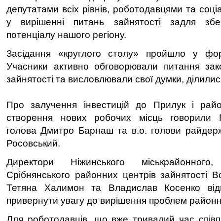
депутатами всіх рівнів, роботодавцями та соц
у вирішенні питань зайнятості задля збе
потенціалу нашого регіону.
Засідання «круглого столу» пройшло у форм
Учасники активно обговорювали питання зак
зайнятості та висловлювали свої думки, ділилис
Про залучення інвестицій до Прилук і рай
створення нових робочих місць говорили 
голова Дмитро Барнаш та в.о. голови райдерж
Росовський.
Директори Ніжинського міськрайонного
Срібнянського районних центрів зайнятості 
Тетяна Халимон та Владислав Косенко від
привернути увагу до вирішення проблем районни
Для роботодавців, що вже тривалий час спів