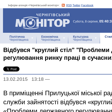
Інформ-агенція «Чернігівський монітор»:
RSS
Twitter
Facebook
Інформ-агенція
«Чернігівський монітор»
05:40:3
Субота, 8 серпня,
Політична
Економічна
Культурна
Стил
Чернігівщина
Чернігівщина
Чернігівщина
Відбувся "круглий стіл" "Проблеми
регулювання ринку праці в сучасни
13.02.2015 13:18
—
В приміщенні Прилуцької міської рад
служби зайнятості відбувся «круглий
«Проблеми державного регулювання