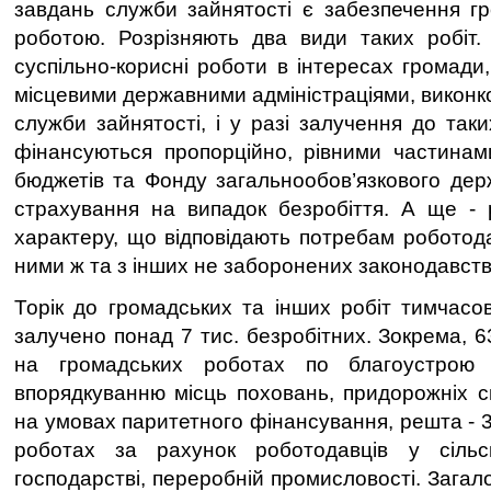
завдань служби зайнятості є забезпечення г
роботою. Розрізняють два види таких робіт.
суспільно-корисні роботи в інтересах громади,
місцевими державними адміністраціями, виконк
служби зайнятості, і у разі залучення до таки
фінансуються пропорційно, рівними частинам
бюджетів та Фонду загальнообов’язкового дер
страхування на випадок безробіття. А ще - 
характеру, що відповідають потребам роботода
ними ж та з інших не заборонених законодавст
Торік до громадських та інших робіт тимчасо
залучено понад 7 тис. безробітних. Зокрема, 
на громадських роботах по благоустрою н
впорядкуванню місць поховань, придорожніх с
на умовах паритетного фінансування, решта - 
роботах за рахунок роботодавців у сільс
господарстві, переробній промисловості. Загал