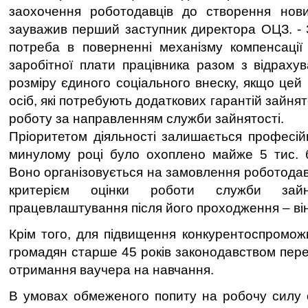
заохочення роботодавців до створення нови
зауважив перший заступник директора ОЦЗ. - 
потреба в поверненні механізму компенсації 
заробітної плати працівника разом з відрахув
розміру єдиного соціального внеску, якщо цей п
осіб, які потребують додаткових гарантій зайня
роботу за направленням служби зайнятості.
Пріоритетом діяльності залишається професій
минулому році було охоплено майже 5 тис. б
Воно організовується на замовлення роботодав
критерієм оцінки роботи служби зайн
працевлаштування після його проходження – ві
Крім того, для підвищення конкурентоспроможн
громадян старше 45 років законодавством пер
отримання ваучера на навчання.
В умовах обмеженого попиту на робочу силу 