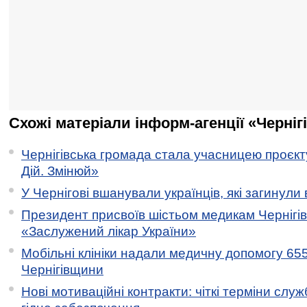
Схожі матеріали інформ-агенції «Черніг
Чернігівська громада стала учасницею проєкту 
Дій. Змінюй»
У Чернігові вшанували українців, які загинули 
Президент присвоїв шістьом медикам Чернігі
«Заслужений лікар України»
Мобільні клініки надали медичну допомогу 65
Чернігівщини
Нові мотиваційні контракти: чіткі терміни служ