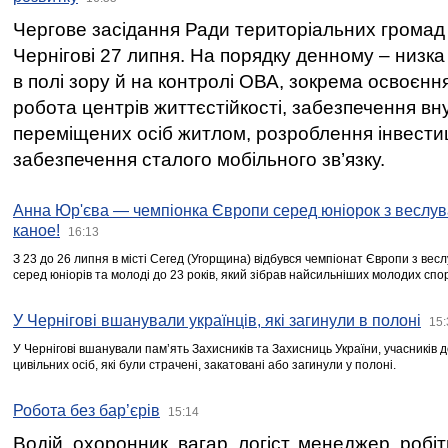
Чергове засідання Ради територіальних громад 
Чернігові 27 липня. На порядку денному – низка
в полі зору й на контролі ОВА, зокрема освоєння
робота центрів життєстійкості, забезпечення вн
переміщених осіб житлом, розроблення інвестиц
забезпечення сталого мобільного зв’язку.
Анна Юр'єва — чемпіонка Європи серед юніорок з веслув
каное!
16:13
З 23 до 26 липня в місті Сегед (Угорщина) відбувся чемпіонат Європи з вес
серед юніорів та молоді до 23 років, який зібрав найсильніших молодих спо
У Чернігові вшанували українців, які загинули в полоні
15:
У Чернігові вшанували пам’ять Захисників та Захисниць України, учасників
цивільних осіб, які були страчені, закатовані або загинули у полоні.
Робота без бар’єрів
15:14
Водій, охоронник, вагар, логіст, менеджер, робі