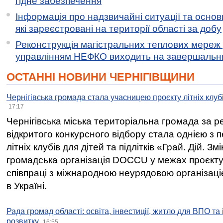
гідне забезпечення
Інформація про надзвичайні ситуації та основн
які зареєстровані на території області за добу
Реконструкція магістральних теплових мереж у
управлінням НЕФКО виходить на завершальн
ОСТАННІ НОВИНИ ЧЕРНІГІВЩИНИ
Чернігівська громада стала учасницею проєкту літніх клуб
17:17
Чернігівська міська територіальна громада за 
відкритого конкурсного відбору стала однією з
літніх клубів для дітей та підлітків «Грай. Дій. З
громадська організація DOCCU у межах проєкту 
співпраці з міжнародною неурядовою організаціє
в Україні.
Рада громад області: освіта, інвестиції, житло для ВПО та
розвитку
16:55