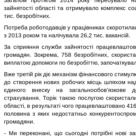
Загалом протягом 2014 року перебувало н
зайнятості області та отримувало комплекс со
тис. безробітних.
Потреба роботодавців у працівниках скоротила
з 2013 роком та налічувала 26,2 тис. вакансій.
За сприяння служби зайнятості працевлаштов
громадян. Зокрема, 758 безробітних, скорис
виплатою допомоги по безробіттю, започаткувал
Вже третій рік діє механізм фінансового стиму
до створення нових робочих місць шляхом над
єдиного внеску на загальнообов’язкове д
страхування. Торік такою послугою скористал
області, в результаті чого працевлаштовано 41
половина з яких недостатньо конкурентоспром
громадяни.
- Ми переконані, що сьогодні потрібні нові з