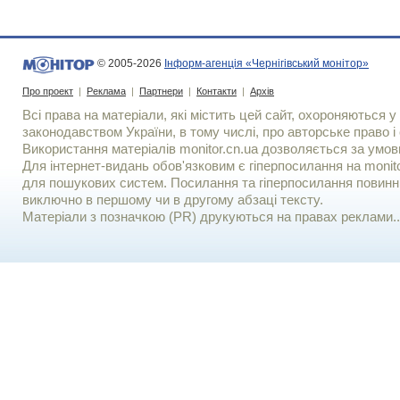
© 2005-2026
Інформ-агенція «Чернігівський монітор»
Про проект
|
Реклама
|
Партнери
|
Контакти
|
Архів
Всі права на матеріали, які містить цей сайт, охороняються у 
законодавством України, в тому числі, про авторське право і 
Використання матерiалiв monitor.cn.ua дозволяється за умов
Для iнтернет-видань обов'язковим є гiперпосилання на monito
для пошукових систем. Посилання та гіперпосилання повинні
виключно в першому чи в другому абзаці тексту.
Матеріали з позначкою (PR) друкуються на правах реклами..