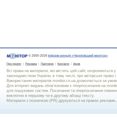
© 2005-2026
Інформ-агенція «Чернігівський монітор»
Про проект
|
Реклама
|
Партнери
|
Контакти
|
Архів
Всі права на матеріали, які містить цей сайт, охороняються у 
законодавством України, в тому числі, про авторське право і 
Використання матерiалiв monitor.cn.ua дозволяється за умов
Для iнтернет-видань обов'язковим є гiперпосилання на monito
для пошукових систем. Посилання та гіперпосилання повинні
виключно в першому чи в другому абзаці тексту.
Матеріали з позначкою (PR) друкуються на правах реклами..