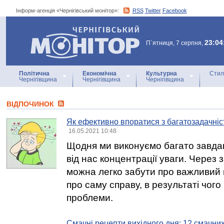
Інформ-агенція «Чернігівський монітор»:
RSS
Twitter
Facebook
Інформ-агенція
«Чернігівський монітор»
23:04
П`ятниця, 7 серпня,
Політична
Економічна
Культурна
Стил
Чернігівщина
Чернігівщина
Чернігівщина
ВІДПОЧИНОК
Як ефективно впоратися з багатозадачніс
16.05.2021 10:48
Щодня ми виконуємо багато завдан
від нас концентрації уваги. Через
можна легко забути про важливий 
про саму справу, в результаті чог
проблеми.
Смачні рецепти вихідного дня: 12 смачни