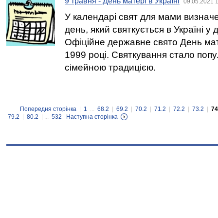
9 травня - День матері в Україні
09.05.2021 
У календарі свят для мами визнач
день, який святкується в Україні у 
Офіційне державне свято День мат
1999 році. Святкування стало поп
сімейною традицією.
Попередня сторінка
|
1
...
68.2
|
69.2
|
70.2
|
71.2
|
72.2
|
73.2
|
74
79.2
|
80.2
| ...
532
Наступна сторінка