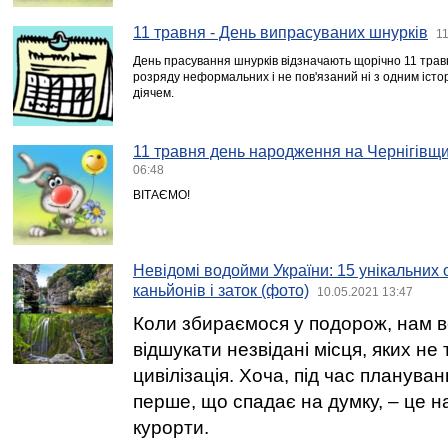
11 травня - День випрасуваних шнурків
11
День прасування шнурків відзначають щорічно 11 трав
розряду неформальних і не пов'язаний ні з одним іст
діячем.
11 травня день народження на Чернігівщи
06:48
ВІТАЄМО!
Невідомі водойми України: 15 унікальних 
каньйонів і заток (фото)
10.05.2021 13:47
Коли збираємося у подорож, нам в
відшукати незвідані місця, яких не
цивілізація. Хоча, під час плануван
перше, що спадає на думку, – це н
курорти.