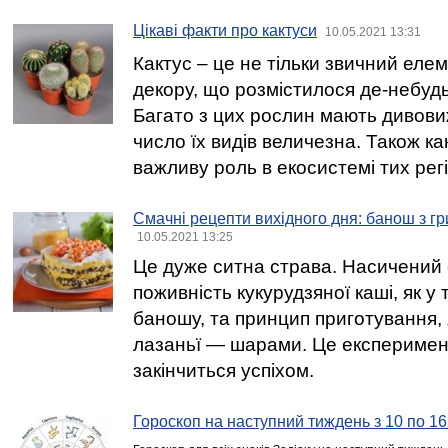
Цікаві факти про кактуси
10.05.2021 13:31
Кактус – це не тільки звичний ел
декору, що розмістилося де-небудь 
Багато з цих рослин мають дивовиж
число їх видів величезна. Також ка
важливу роль в екосистемі тих регі
Смачні рецепти вихідного дня: банош з г
10.05.2021 13:25
Це дуже ситна страва. Насичений с
поживність кукурудзяної каші, як у
баношу, та принцип приготування, я
лазаньї — шарами. Це експеримент
закінчиться успіхом.
Гороскоп на наступний тиждень з 10 по 16