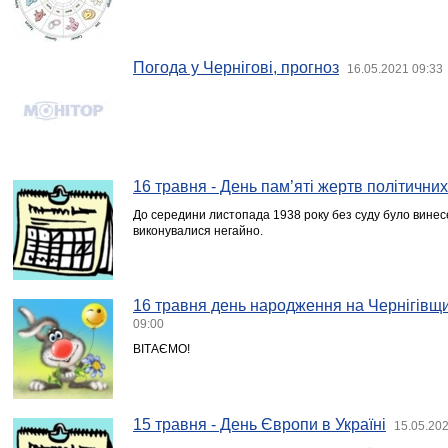
Погода у Чернігові, прогноз
16.05.2021 09:33
16 травня - День пам’яті жертв політични
До середини листопада 1938 року без суду було винес
виконувалися негайно.
16 травня день народження на Чернігівщи
09:00
ВІТАЄМО!
15 травня - День Європи в Україні
15.05.202