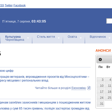
RSS
Twitter
Facebook
03:43:05
П`ятниця, 7 серпня,
Культурна
Стиль життя
Освіта
Відпочинок
Чернігівщина
АНОНСИ 
5
Пн
Вт
мовою цифр
грацію ветеранів, впровадження проєктів від Мінсоцполітики –
3
4
гресу місцевих і регіональних влад
10
11
Читайте більше в розділі
Економіка
17
18
24
25
одинам загиблих захисників і мешканцям з пошкодженим житлом
31
віка у сумі 65 тисяч гривень: поліція застерігає громадян від