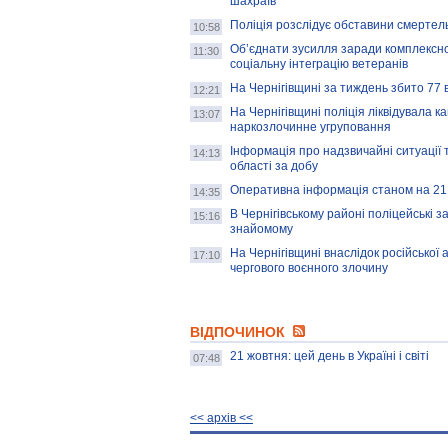
шахраїв
Поліція розслідує обставини смертел
10:58
Об’єднати зусилля заради комплексно
11:30
соціальну інтеграцію ветеранів
На Чернігівщині за тиждень збито 77
12:21
На Чернігівщині поліція ліквідувала к
13:07
наркозлочинне угруповання
Інформація про надзвичайні ситуації т
14:13
області за добу
Оперативна інформація станом на 21 
14:35
В Чернігівському районі поліцейські 
15:16
знайомому
На Чернігівщині внаслідок російської
17:10
чергового воєнного злочину
ВІДПОЧИНОК
21 жовтня: цей день в Україні і світі
07:48
<< архiв <<