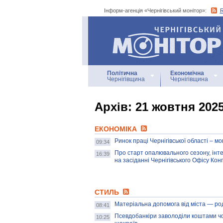
Інформ-агенція «Чернігівський монітор»:
Інформ-агенція
«Чернігівський монітор»
Політична
Економічна
Чернігівщина
Чернігівщина
Архiв: 21 жовтня 202
ЕКОНОМІКА
Ринок праці Чернігівської області – 
09:34
Про старт опалювального сезону, інте
16:39
на засіданні Чернігівського Офісу Кон
СТИЛЬ
Матеріальна допомога від міста — р
08:41
Псевдобанкіри заволоділи коштами чоло
10:25