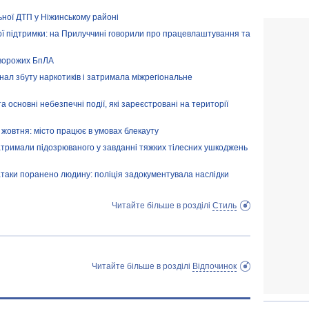
ьної ДТП у Ніжинському районі
ї підтримки: на Прилуччині говорили про працевлаштування та
 ворожих БпЛА
анал збуту наркотиків і затримала міжрегіональне
а основні небезпечні події, які зареєстровані на території
жовтня: місто працює в умовах блекауту
затримали підозрюваного у завданні тяжких тілесних ушкоджень
 атаки поранено людину: поліція задокументувала наслідки
Читайте більше в розділі
Стиль
Читайте більше в розділі
Відпочинок