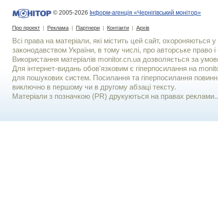
© 2005-2026
Інформ-агенція «Чернігівський монітор»
Про проект
|
Реклама
|
Партнери
|
Контакти
|
Архів
Всі права на матеріали, які містить цей сайт, охороняються у 
законодавством України, в тому числі, про авторське право і 
Використання матерiалiв monitor.cn.ua дозволяється за умов
Для iнтернет-видань обов'язковим є гiперпосилання на monito
для пошукових систем. Посилання та гіперпосилання повинні
виключно в першому чи в другому абзаці тексту.
Матеріали з позначкою (PR) друкуються на правах реклами..