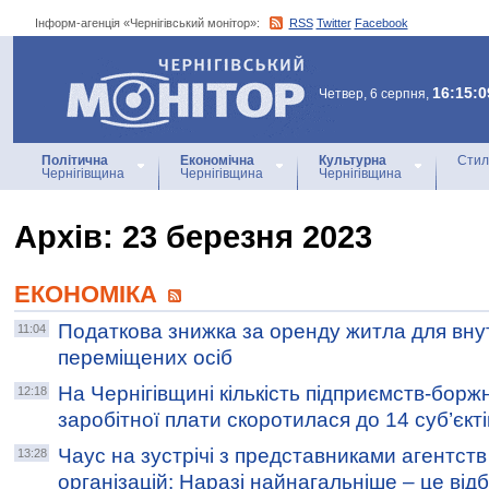
Інформ-агенція «Чернігівський монітор»:
RSS
Twitter
Facebook
Інформ-агенція
«Чернігівський монітор»
16:15:0
Четвер, 6 серпня,
Політична
Економічна
Культурна
Стил
Чернігівщина
Чернігівщина
Чернігівщина
Архiв: 23 березня 2023
ЕКОНОМІКА
Податкова знижка за оренду житла для вну
11:04
переміщених осіб
На Чернігівщині кількість підприємств-боржн
12:18
заробітної плати скоротилася до 14 суб’єкті
Чаус на зустрічі з представниками агентст
13:28
організацій: Наразі найнагальніше – це від