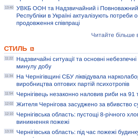
УВКБ ООН та Надзвичайний і Повноважний 
13:40
Республіки в Україні актуалізують потреби о
продовження співпраці
Читайте більше в
СТИЛЬ
Надзвичайні ситуації та основні небезпечні п
11:22
минулу добу
На Чернігівщині СБУ ліквідувала нарколаб
11:34
виробництва оптових партій психотропів
Чернігівець незаконно наловив риби на 91 
11:54
Жителя Чернігова засуджено за вбивство су
12:02
Чернігівська область: пустощі 8-річного хл
12:10
виникнення пожежі
Чернігівська область: під час пожежі будинк
13:33