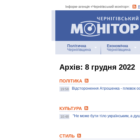
Інформ-агенція «Чернігівський монітор»:
Інформ-агенція
«Чернігівський монітор»
Політична
Економічна
Чернігівщина
Чернігівщина
Архiв: 8 грудня 2022
ПОЛІТИКА
Відсторонення Атрошенка - плювок о
19:58
КУЛЬТУРА
"Не може бути тіло українським, а ду
10:48
СТИЛЬ