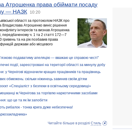
ва Атрошенка права обіймати посаду
оку — НАЗК
10:20
ьвівської області за протоколом НАЗК про
ова Владислава Атрошенко виніс рішення
 конфлікту інтересів та визнав Атрошенка
 передбаченому ч. 1 та 2 статті 172—7
0 гривень та на рік позбавив права
 функцій держави або місцевого
ов’язково подаватиму апеляцію — вважаю це справою честі"
печні події, зареєстровані на території області за минулу добу
и: у Чернігові відзначили кращих працівників та працівниць
их обмежень: скільки ніжинець завинив своїм дітям
роєкт «Спеціаліст з безпеки в освітньому середовищі»
мешканці м.Чернігова за торгівлю наркотичними засобами
: що це та як їм запобігти
ть рибалок - тонка крига дуже небезпечна!
наркозакладчика»
Читайте більше в розділі
Стиль