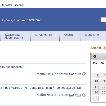
RSS
Twitter
Facebook
16:31:47
Субота, 8 серпня,
Культурна
Стиль життя
Освіта
Відпочинок
Чернігівщина
АНОНСИ 
Пн
Вт
фісу президента?
Читайте більше в розділі
Політика
3
4
10
11
17
18
ша – російською", – митрополит Епіфаній про перехід до ПЦУ
24
25
Читайте більше в розділі
Культура
31