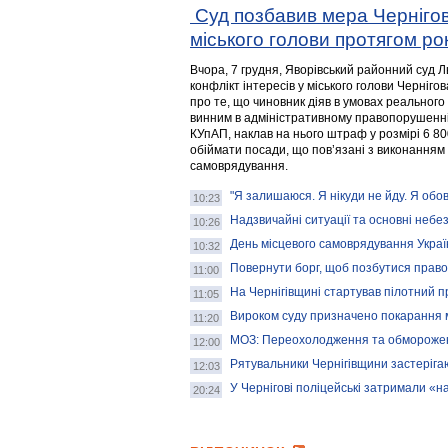
Суд позбавив мера Черніго
міського голови протягом р
Вчора, 7 грудня, Яворівський районний суд Л
конфлікт інтересів у міського голови Черніг
про те, що чиновник діяв в умовах реального
винним в адміністративному правопорушенні,
КУпАП, наклав на нього штраф у розмірі 6 80
обіймати посади, що пов’язані з виконанням
самоврядування.
"Я залишаюся. Я нікуди не йду. Я об
10:23
Надзвичайні ситуації та основні небез
10:26
День місцевого самоврядування Україн
10:32
Повернути борг, щоб позбутися правов
11:00
На Чернігівщині стартував пілотний п
11:05
Вироком суду призначено покарання 
11:20
МОЗ: Переохолодження та обмороження
12:00
Рятувальники Чернігівщини застерігаю
12:03
У Чернігові поліцейські затримали «
20:24