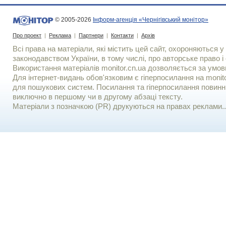
© 2005-2026
Інформ-агенція «Чернігівський монітор»
Про проект
|
Реклама
|
Партнери
|
Контакти
|
Архів
Всі права на матеріали, які містить цей сайт, охороняються у 
законодавством України, в тому числі, про авторське право і 
Використання матерiалiв monitor.cn.ua дозволяється за умов
Для iнтернет-видань обов'язковим є гiперпосилання на monito
для пошукових систем. Посилання та гіперпосилання повинні
виключно в першому чи в другому абзаці тексту.
Матеріали з позначкою (PR) друкуються на правах реклами..