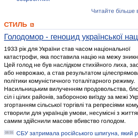
Читайте більше в
СТИЛЬ
Голодомор - геноцид української нац
1933 рік для України став часом національної
катастрофи, яка поставила націю на межу зникн
Цей голод не був наслідком стихійного лиха, за
або неврожаю, а став результатом цілеспрямов
політики комуністичного тоталітарного режиму.
Насильницьким вилученням продовольства, бл
сіл і цілих районів, забороною виїзду за межі Ук
згортанням сільської торгівлі та репресіями ком
створили для українців умови, несумісні з життям
самим здійснили масове вбивство голодом.
СБУ затримала російського шпигуна, який р
08:55