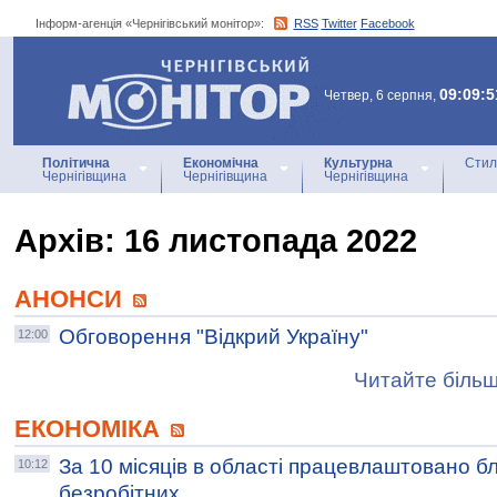
Інформ-агенція «Чернігівський монітор»:
RSS
Twitter
Facebook
Інформ-агенція
«Чернігівський монітор»
09:09:5
Четвер, 6 серпня,
Політична
Економічна
Культурна
Стил
Чернігівщина
Чернігівщина
Чернігівщина
Архiв: 16 листопада 2022
АНОНСИ
Обговорення "Відкрий Україну"
12:00
Читайте більш
ЕКОНОМІКА
За 10 місяців в області працевлаштовано бл
10:12
безробітних