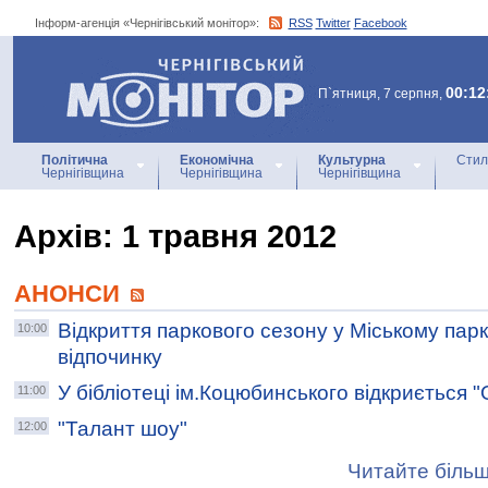
Інформ-агенція «Чернігівський монітор»:
RSS
Twitter
Facebook
Інформ-агенція
«Чернігівський монітор»
00:12
П`ятниця, 7 серпня,
Політична
Економічна
Культурна
Стил
Чернігівщина
Чернігівщина
Чернігівщина
Архiв: 1 травня 2012
АНОНСИ
Відкриття паркового сезону у Міському парк
10:00
відпочинку
У бібліотеці ім.Коцюбинського відкриється 
11:00
"Талант шоу"
12:00
Читайте більш