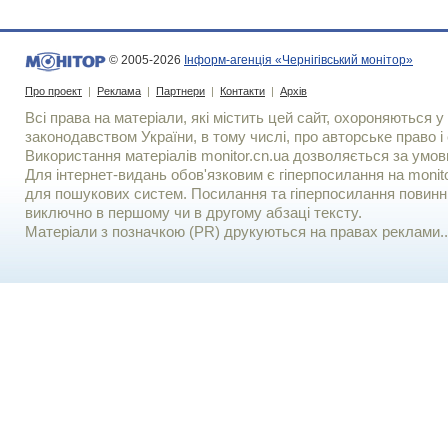
© 2005-2026
Інформ-агенція «Чернігівський монітор»
Про проект
|
Реклама
|
Партнери
|
Контакти
|
Архів
Всі права на матеріали, які містить цей сайт, охороняються у 
законодавством України, в тому числі, про авторське право і 
Використання матерiалiв monitor.cn.ua дозволяється за умов
Для iнтернет-видань обов'язковим є гiперпосилання на monito
для пошукових систем. Посилання та гіперпосилання повинні
виключно в першому чи в другому абзаці тексту.
Матеріали з позначкою (PR) друкуються на правах реклами..