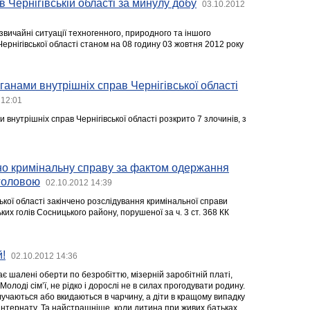
в Чернігівській області за минулу добу
03.10.2012
звичайні ситуації техногенного, природного та іншого
Чернігівської області станом на 08 годину 03 жовтня 2012 року
ганами внутрішніх справ Чернігівської області
 12:01
 внутрішніх справ Чернігівської області розкрито 7 злочинів, з
но кримінальну справу за фактом одержання
 головою
02.10.2012 14:39
кої області закінчено розслідування кримінальної справи
ких голів Сосницького району, порушеної за ч. 3 ст. 368 КК
й!
02.10.2012 14:36
є шалені оберти по безробіттю, мізерній заробітній платі,
лоді сім’ї, не рідко і дорослі не в силах прогодувати родину.
лучаються або вкидаються в чарчину, а діти в кращому випадку
нтернату. Та найстрашніше, коли дитина при живих батьках