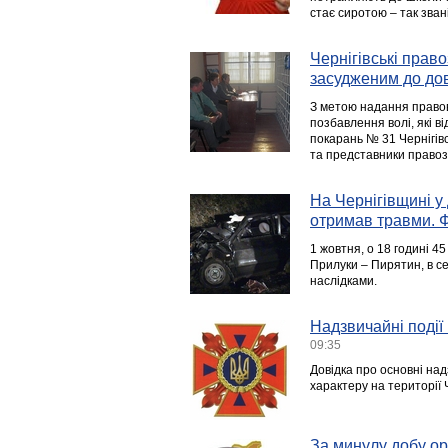
стає сиротою – так звані
Чернігівські прав
засудженим до дов
З метою надання правов
позбавлення волі, які в
покарань № 31 Чернігівс
та представники правоза
На Чернігівщині у
отримав травми.
1 жовтня, о 18 годині 45
Прилуки – Пирятин, в с
наслідками.
Надзвичайні події 
09:35
Довідка про основні над
характеру на території 
За минулу добу ор