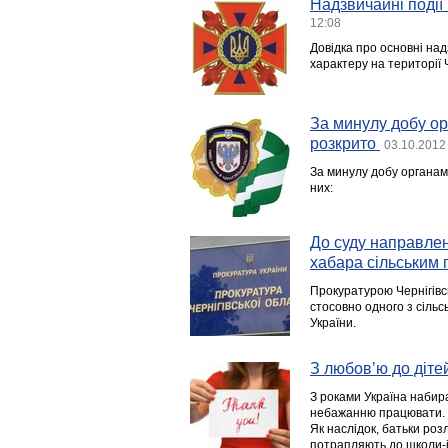
Надзвичайні події 
12:08
Довідка про основні над
характеру на території 
За минулу добу ор
розкрито
03.10.2012
За минулу добу органами
них:
До суду направле
хабара сільським
Прокуратурою Чернігівсь
стосовно одного з сільсь
України.
З любов’ю до діте
З роками Україна набира
небажанню працювати. Мо
Як наслідок, батьки роз
потрапляють до школи-і