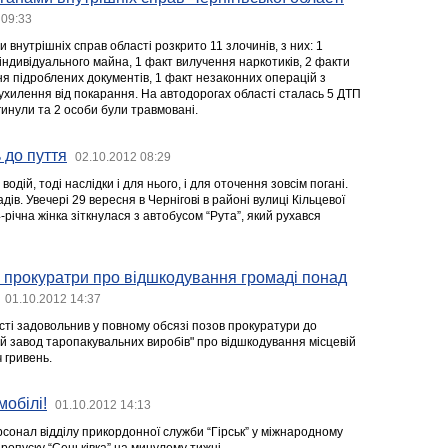
 09:33
 внутрішніх справ області розкрито 11 злочинів, з них: 1
індивідуального майна, 1 факт вилучення наркотиків, 2 факти
ня підроблених документів, 1 факт незаконних операцій з
ухилення від покарання. На автодорогах області сталась 5 ДТП
агинули та 2 особи були травмовані.
 до пуття
02.10.2012 08:29
одій, тоді наслідки і для нього, і для оточення зовсім погані.
ів. Увечері 29 вересня в Чернігові в районі вулиці Кільцевої
-річна жінка зіткнулася з автобусом “Рута”, який рухався
 прокуратри про відшкодування громаді понад
01.10.2012 14:37
сті задовольнив у повному обсязі позов прокуратури до
ий завод таропакувальних виробів" про відшкодування місцевій
 гривень.
мобілі!
01.10.2012 14:13
сонал відділу прикордонної служби “Гірськ” у міжнародному