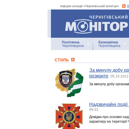
Інформ-агенція «Чернігівський монітор»:
Інформ-агенція
«Чернігівський монітор»
Політична
Економічна
Чернігівщина
Чернігівщина
СТИЛЬ
За минулу добу ор
розкрито
05.10.2012
За минулу добу органами
Надзвичайні події 
09:33
Довідка про основні над
характеру на території 