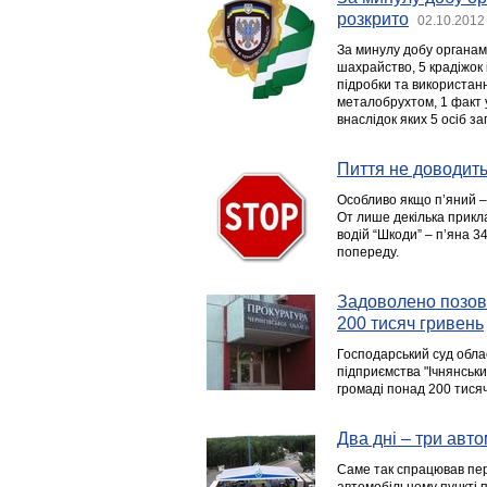
розкрито
02.10.2012
За минулу добу органами
шахрайство, 5 крадіжок 
підробки та використан
металобрухтом, 1 факт 
внаслідок яких 5 осіб з
Пиття не доводить
Особливо якщо п’яний – в
От лише декілька приклад
водій “Шкоди” – п’яна 34
попереду.
Задоволено позов
200 тисяч гривень
Господарський суд обла
підприємства "Ічнянськ
громаді понад 200 тисяч
Два дні – три авто
Саме так спрацював пер