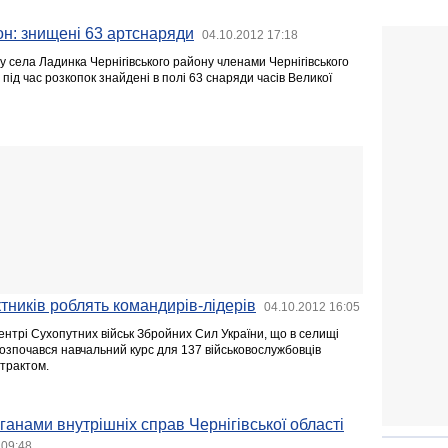
он: знищені 63 артснаряди
04.10.2012 17:18
у села Ладинка Чернігівського району членами Чернігівського
під час розкопок знайдені в полі 63 снаряди часів Великої
ктників роблять командирів-лідерів
04.10.2012 16:05
ентрі Сухопутних військ Збройних Сил України, що в селищі
розпочався навчальний курс для 137 військовослужбовців
нтрактом.
ганами внутрішніх справ Чернігівської області
 09:48