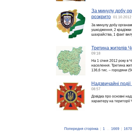
За минулу добу ор
розкрито
01.10.2012
За минулу добу органами
ушкодження, 2 крадіжки 
шахрайства, 1 факт вилу
Третина жителів Ч
09:18
На 1 січня 2012 року в 
населення. Третина жите
136,6 тис. – городяни (50
Надзвичайні події 
08:57
Довідка про основні над
характеру на території 
Попередня сторінка
|
1
...
1669
|
1670