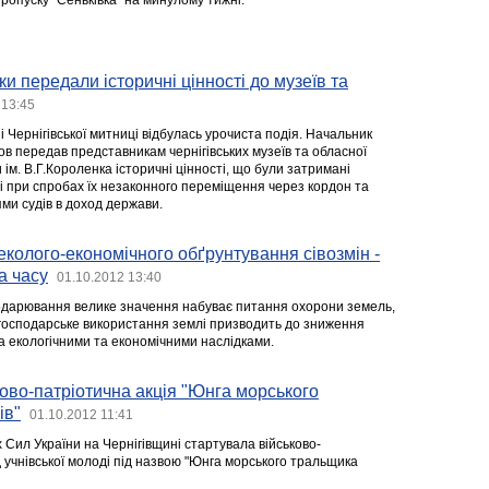
ропуску “Сеньківка” на минулому тижні.
ки передали історичні цінності до музеїв та
 13:45
 Чернігівської митниці відбулась урочиста подія. Начальник
в передав представникам чернігівських музеїв та обласної
 ім. В.Г.Короленка історичні цінності, що були затримані
і при спробах їх незаконного переміщення через кордон та
ми судів в доход держави.
еколого-економічного обґрунтування сівозмін -
а часу
01.10.2012 13:40
одарювання велике значення набуває питання охорони земель,
господарське використання землі призводить до зниження
ма екологічними та економічними наслідками.
ово-патріотична акція "Юнга морського
ів"
01.10.2012 11:41
х Сил України на Чернігівщині стартувала військово-
 учнівської молоді під назвою "Юнга морського тральщика