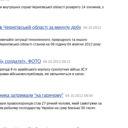
 внутрішніх справ Чернігівської області розкрито 14 злочинів, з
в Чернігівській області за минулу добу
04.10.2012
звичайні ситуації техногенного, природного та іншого
Чернігівської області станом на 08 годину 04 жовтня 2012 року
у, солдате!». ФОТО
04.10.2012 09:21
бригаді 8-го армійського корпусу сухопутних військ ЗСУ
равка військовослужбовців, які звільняються в запас
ника затримали “на гарячому”
04.10.2012 08:04
ваги правоохоронців став 27-річний чоловік, який самотужки за
ів рибному господарству України на суму близько 50 тисяч