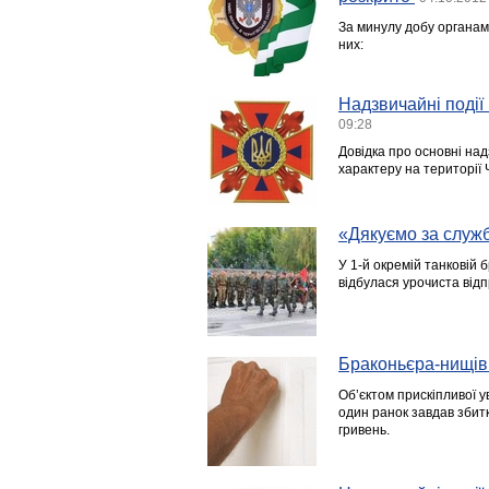
За минулу добу органами
них:
Надзвичайні події 
09:28
Довідка про основні над
характеру на території 
«Дякуємо за служб
У 1-й окремій танковій 
відбулася урочиста відп
Браконьєра-нищів
Об’єктом прискіпливої у
один ранок завдав збитк
гривень.