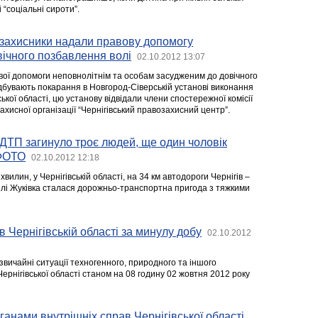
 “соціальні сироти”.
озахисники надали правову допомогу
ічного позбавлення волі
02.10.2012 13:07
ої допомоги неповнолітнім та особам засудженим до довічного
ідбувають покарання в Новгород-Сіверській установі виконання
ької області, цю установу відвідали члени спостережної комісії
хисної організації “Чернігівський правозахисний центр”.
 ДТП загинуло троє людей, ще один чоловік
 ФОТО
02.10.2012 12:18
 хвилин, у Чернігівській області, на 34 км автодороги Чернігів –
елі Жуківка сталася дорожньо-транспортна пригода з тяжкими
в Чернігівській області за минулу добу
02.10.2012
звичайні ситуації техногенного, природного та іншого
Чернігівської області станом на 08 годину 02 жовтня 2012 року
ганами внутрішніх справ Чернігівської області