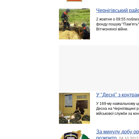
Чернігівський рай
2 жовтня о 09:55 поблиз
фонду пошуку "Пам’ять" 
Вітчизняної війни.
У "Десні" з контра
У 169-му навчальному ц
Десна на Чернігівщині 
військової служби за ко
За минулу добу ор
розкрито
04.10.2012