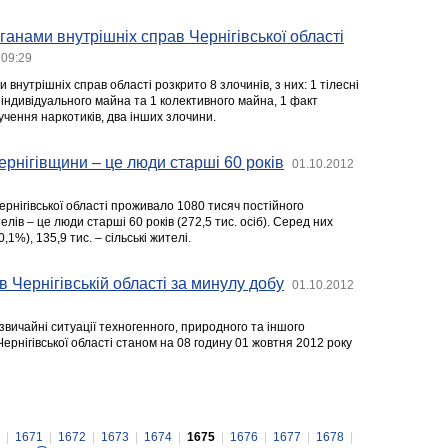
ганами внутрішніх справ Чернігівської області
 09:29
 внутрішніх справ області розкрито 8 злочинів, з них: 1 тілесні
індивідуального майна та 1 колективного майна, 1 факт
чення наркотиків, два інших злочини.
ернігівщини – це люди старші 60 років
01.10.2012
Чернігівської області проживало 1080 тисяч постійного
лів – це люди старші 60 років (272,5 тис. осіб). Серед них
,1%), 135,9 тис. – сільські жителі.
в Чернігівській області за минулу добу
01.10.2012
звичайні ситуації техногенного, природного та іншого
Чернігівської області станом на 08 годину 01 жовтня 2012 року
|
1671
|
1672
|
1673
|
1674
|
1675
|
1676
|
1677
|
1678
|