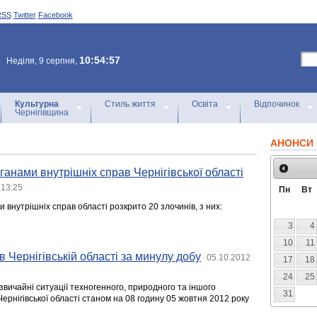
RSS
Twitter
Facebook
10:54:57
Неділя, 9 серпня,
Культурна
Стиль життя
Освіта
Відпочинок
Чернігівщина
АНОНСИ 
ганами внутрішніх справ Чернігівської області
 13:25
Пн
Вт
 внутрішніх справ області розкрито 20 злочинів, з них:
3
4
10
11
в Чернігівській області за минулу добу
05.10.2012
17
18
24
25
звичайні ситуації техногенного, природного та іншого
31
Чернігівської області станом на 08 годину 05 жовтня 2012 року