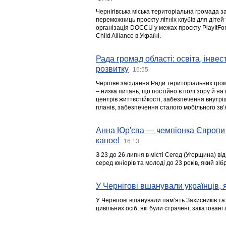
Чернігівська міська територіальна громада з
переможниць проєкту літніх клубів для дітей 
організація DOCCU у межах проєкту PlayItFo
Child Alliance в Україні.
Рада громад області: освіта, інве
розвитку
16:55
Чергове засідання Ради територіальних гром
– низка питань, що постійно в полі зору й на
центрів життєстійкості, забезпечення внутр
планів, забезпечення сталого мобільного зв’я
Анна Юр'єва — чемпіонка Європи 
каное!
16:13
З 23 до 26 липня в місті Сегед (Угорщина) в
серед юніорів та молоді до 23 років, який з
У Чернігові вшанували українців, я
У Чернігові вшанували пам’ять Захисників т
цивільних осіб, які були страчені, закатовані