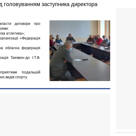
ід головуванням заступника директора
класти договори про
іями:
гка атлетика»;
рганізації «Федерація
ка обласна федерація
ція Таеквон-до І.Т.Ф.
сприятиме подальшій
их видів спорту.