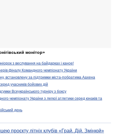
рнігівський монітор»
іорок з веслування на байдарках і каное!
ерів фіналу Командного чемпіонату України
ену, встановлену за підтримки міста-побратима Аахена
серед учасників бойових дій
дсумки Всеукраїнського турніру з боксу
ого чемпіонату України з легкої атлетики серед юнаків та
пійський день
цею проєкту літніх клубів «Грай. Дій. Змінюй»