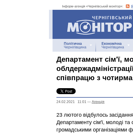
Інформ-агенція «Чернігівський монітор»:
Інформ-агенція
«Чернігівський монітор»
Політична
Економічна
Чернігівщина
Чернігівщина
Департамент сім'ї, м
облдержадміністраці
співпрацю з чотирма
24.02.2021 11:01
—
Агенцiя
23 лютого відбулось засідання 
Департаменту сім'ї, молоді та 
громадськими організаціями ф