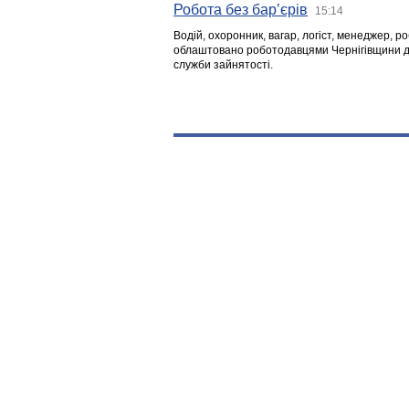
Робота без бар’єрів
15:14
Водій, охоронник, вагар, логіст, менеджер, 
облаштовано роботодавцями Чернігівщини дл
служби зайнятості.