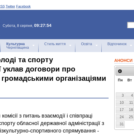
RSS
Twitter
Facebook
09:27:54
Субота, 8 серпня,
Культурна
Стиль життя
Освіта
Відпочинок
Чернігівщина
олоді та спорту
АНОНСИ 
ї уклав договори про
 громадськими організаціями
Пн
Вт
3
4
10
11
17
18
комісії з питань взаємодії і співпраці
24
25
спорту обласної державної адміністрації з
31
ізкультурно-спортивного спрямування -