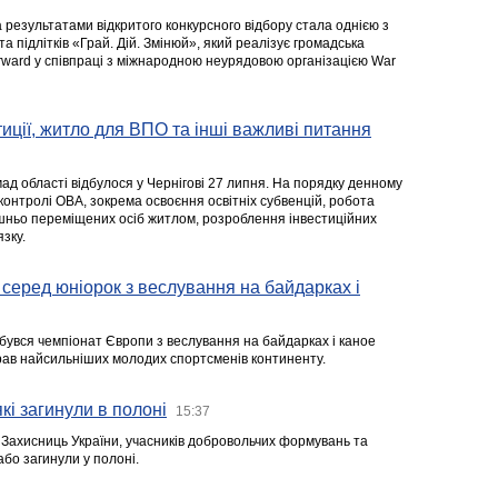
а результатами відкритого конкурсного відбору стала однією з
та підлітків «Грай. Дій. Змінюй», який реалізує громадська
rward у співпраці з міжнародною неурядовою організацією War
стиції, житло для ВПО та інші важливі питання
ад області відбулося у Чернігові 27 липня. На порядку денному
 контролі ОВА, зокрема освоєння освітніх субвенцій, робота
ішньо переміщених осіб житлом, розроблення інвестиційних
зку.
серед юніорок з веслування на байдарках і
ідбувся чемпіонат Європи з веслування на байдарках і каное
ібрав найсильніших молодих спортсменів континенту.
кі загинули в полоні
15:37
а Захисниць України, учасників добровольчих формувань та
 або загинули у полоні.