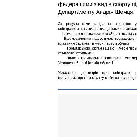
федераціями з видів спорту п
Департаменту Андрія Шемця.
За результатами засідання вирішено у
співпрацю з чотирма громадськими організац
Громадською організацією «Чернігівська ле
Відокремленим підрозділом громадської о
плавання України» в Чернігівській області;
Громадською організацією «Чернігівсь
стендової стрільби»;
Філією громадської організації «Федера
України» в Чернігівській області.
Укладення договорів про співпрацю 
популяризації та розвитку в області відповідн