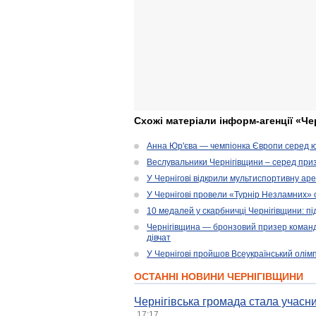
Схожі матеріали інформ-агенції «Че
Анна Юр'єва — чемпіонка Європи серед юн
Веслувальники Чернігівщини – серед приз
У Чернігові відкрили мультиспортивну ар
У Чернігові провели «Турнір Незламних» 
10 медалей у скарбничці Чернігівщини: пі
Чернігівщина — бронзовий призер командн
дівчат
У Чернігові пройшов Всеукраїнський олім
ОСТАННІ НОВИНИ ЧЕРНІГІВЩИНИ
Чернігівська громада стала учасни
17:17