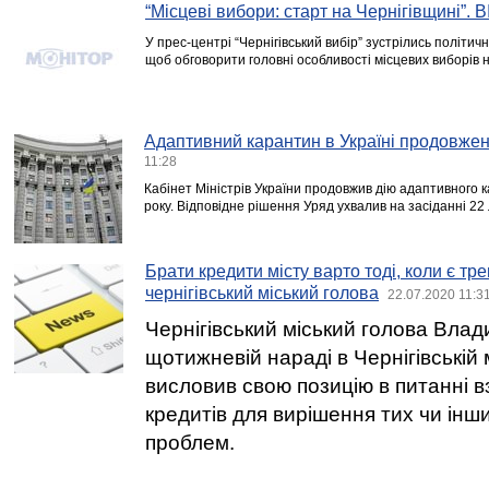
“Місцеві вибори: старт на Чернігівщині”. 
У прес-центрі “Чернігівський вибір” зустрілись політичн
щоб обговорити головні особливості місцевих виборів н
Адаптивний карантин в Україні продовжен
11:28
Кабінет Міністрів України продовжив дію адаптивного 
року. Відповідне рішення Уряд ухвалив на засіданні 22
Брати кредити місту варто тоді, коли є тре
чернігівський міський голова
22.07.2020 11:3
Чернігівський міський голова Вла
щотижневій нараді в Чернігівській 
висловив свою позицію в питанні в
кредитів для вирішення тих чи інш
проблем.