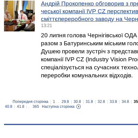
Андрій Прокопенко обговорив з п
чеської компанії IVP CZ перспекти
сміттєпереробного заводу на Черн
13:21
20 липня голова Чернігівської ОД
разом з Батуринським міським го
Душею провели зустріч з представ
компанії IVP CZ (Industry Vision Pro
спеціалізується на сучасних техно
переробки комунальних відходів.
Попередня сторінка
|
1
...
29.8
|
30.8
|
31.8
|
32.8
|
33.8
|
34.8
|
35
40.8
|
41.8
| ...
365
Наступна сторінка