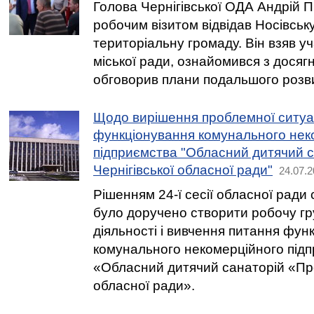
Голова Чернігівської ОДА Андрій П
робочим візитом відвідав Носівськ
територіальну громаду. Він взяв уча
міської ради, ознайомився з дося
обговорив плани подальшого розви
Щодо вирішення проблемної ситуац
функціонування комунального нек
підприємства "Обласний дитячий с
Чернігівської обласної ради"
24.07.2
Рішенням 24-ї сесії обласної ради
було доручено створити робочу гр
діяльності і вивчення питання фун
комунального некомерційного під
«Обласний дитячий санаторій «Про
обласної ради».