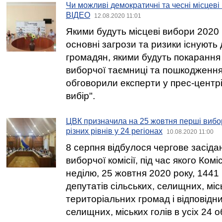
Чи можливі демократичні та чесні місцеві
ВІДЕО
12.08.2020 11:01
Якими будуть місцеві вибори 2020 н
основні загрози та ризики існують
громадян, якими будуть покарання
виборчої таємниці та пошкодженн
обговорили експерти у прес-центрі
вибір".
ЦВК призначила на 25 жовтня перші вибор
різних рівнів у 24 регіонах
10.08.2020 11:00
8 серпня відбулося чергове засід
виборчої комісії, під час якого Ком
неділю, 25 жовтня 2020 року, 1441
депутатів сільських, селищних, міс
територіальних громад і відповідни
селищних, міських голів в усіх 24 