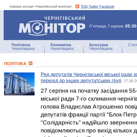
Інформ-агенція «Чернігівський монітор»:
RSS
Twitter
Facebook
Інформ-агенція
«Чернігівський монітор»
05:30
П`ятниця, 7 серпня,
Політична
Економічна
Культурна
Стил
Чернігівщина
Чернігівщина
Чернігівщина
ПОЛІТИКА
Ряд депутатів Чернігівської міської ради
перехід до інших депутатських груп
27.08.2
27 серпня на початку засідання 55-ї
міської ради 7-го скликання чернігі
голова Владислав Атрошенко повід
депутатів фракції партії "Блок Пе
"Солідарність" надійшло звернення
повідомляються про вихід кількох д