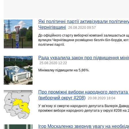
Які політичні партії активізували політичн
Чернігівщині
26.08.2020 09:57
До офіційного старту виборчої компанії залишається ще
вулицях Чернігівщини розміщено безліч біл-бордів, ко
політичні партії.
Рада ухвалила закон про підвищення міні
25.08.2020 12:22
Мінімалку підвищили на 5,86%.
Про проміжні вибори народного депутата у
(виборчий округ #208)
20.08.2020 18:04
У зв’язку зі смертю народного депутата Валерія Дави
проміжні вибори народного депутата у окрузі #208 на 
Ігор Москаленко звернув увагу на необхідн