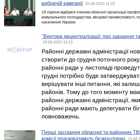
виборчій кампанії
20.08.2020 11:25
19 серпня відбувся пленум обласної організації профсп
комунального господарства, місцевої промисловості, 
населення України.
"Вектори децентралізації: про завдання т
19.08.2020 10:15
Районні державні адміністрації но
створити до грудня поточного року
районні ради у листопаді проведуть
грудні потрібно буде затверджува
вирішувати інші питання, які залиш
районів. Тому до того моменту маю
районні державні адміністрації, як
районні ради мають делегувати біл
повноважень.
Перші засідання обласної та районних ТВК
комісії працюватимуть безкоштовно
15.08.