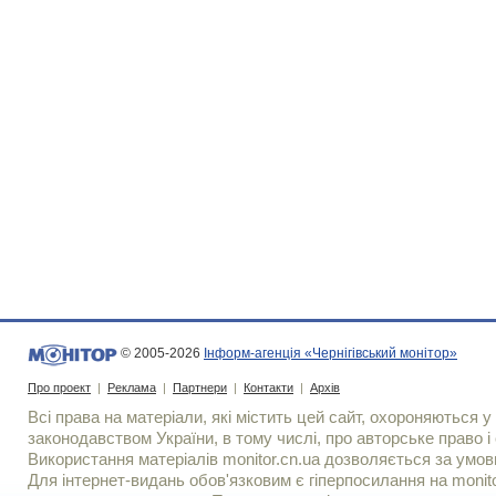
© 2005-2026
Інформ-агенція «Чернігівський монітор»
Про проект
|
Реклама
|
Партнери
|
Контакти
|
Архів
Всі права на матеріали, які містить цей сайт, охороняються у 
законодавством України, в тому числі, про авторське право і 
Використання матерiалiв monitor.cn.ua дозволяється за умов
Для iнтернет-видань обов'язковим є гiперпосилання на monito