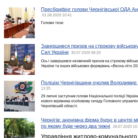
Пресбрифінг голови Чернігівської ОДА А
01.08.2020 10:41
Головні тези:
Завершився призов на строкову військов
Сил України
30.07.2020 08:20
Ось і завершився незвичний призов на строкову війсь
України та інших військових формувань «Весна-літо 20
Поліцію Чернігівщини очолив Володимир 
13:35
29 липня заступник голови Національної поліції Украї
нового керівника особовому складу Головного управлінн
Чернігівській області.
Чернігів: анонімна фірма будує в центрі м
по якому буде через два тижні
28.07.2020 10
Управління житлово-комунального