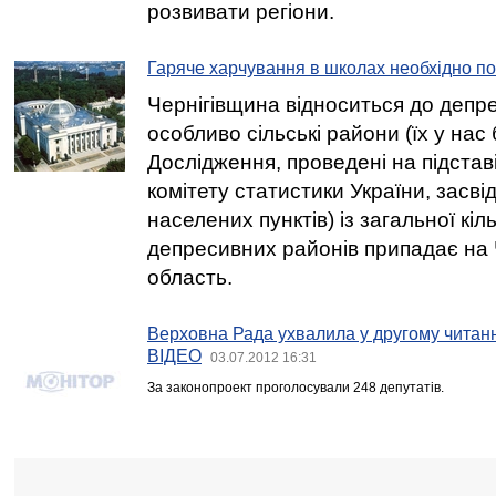
розвивати регіони.
Гаряче харчування в школах необхідно п
Чернігівщина відноситься до депр
особливо сільські райони (їх у нас 
Дослідження, проведені на підста
комітету статистики України, засв
населених пунктів) із загальної кіл
депресивних районів припадає на 
область.
Верховна Рада ухвалила у другому читанн
ВІДЕО
03.07.2012 16:31
За законопроект проголосували 248 депутатів.