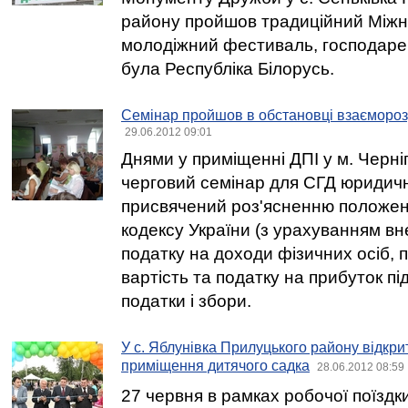
району пройшов традиційний Між
молодіжний фестиваль, господарем
була Республіка Білорусь.
Семінар пройшов в обстановці взаємороз
29.06.2012 09:01
Днями у приміщенні ДПІ у м. Черні
черговий семінар для СГД юридичн
присвячений роз'ясненню положен
кодексу України (з урахуванням вн
податку на доходи фізичних осіб, 
вартість та податку на прибуток пі
податки і збори.
У с. Яблунівка Прилуцького району відкри
приміщення дитячого садка
28.06.2012 08:59
27 червня в рамках робочої поїздк