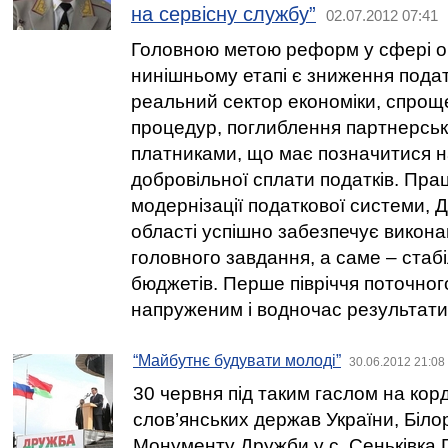
на сервісну службу”
02.07.2012 07:41
Головною метою реформ у сфері о
нинішньому етапі є зниження подат
реальний сектор економіки, спрощ
процедур, поглиблення партнерськ
платниками, що має позначитися н
добровільної сплати податків. Пр
модернізації податкової системи, Д
області успішно забезпечує викон
головного завдання, а саме – стаб
бюджетів. Перше півріччя поточног
напруженим і водночас результат
“Майбутнє будувати молоді”
30.06.2012 21:08
30 червня під таким гаслом на корд
слов’янських держав України, Білору
Монументу Дружби у с. Сеньківка 