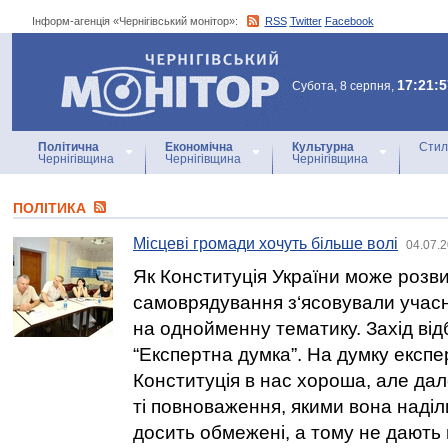
Інформ-агенція «Чернігівський монітор»:
RSS
Twitter
Facebook
Інформ-агенція
«Чернігівський монітор»
17:21:5
Субота, 8 серпня,
Політична
Економічна
Культурна
Стил
Чернігівщина
Чернігівщина
Чернігівщина
ПОЛІТИКА
Місцеві громади хочуть більше волі
04.07.2
Як Конституція України може розв
самоврядування з‘ясовували учасн
на однойменну тематику. Захід від
“Експертна думка”. На думку експерт
Конституція в нас хороша, але дал
ті повноваження, якими вона наділ
досить обмежені, а тому не дають