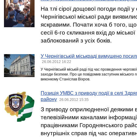
На тлі сірої дощової погоди події у 
Чернігівської міської ради виявил
яскравими. Почати хоча б того, що
сесії 6-го скликання вхід до місько
заблокований з усіх боків.
У Чернігівській міськраді вимушено поси
26.06.2012 16:22
У Чернігівській міській раді під час проведення чергов
заходи безпеки. Про це повідомив заступник міського 
виконкому Станіслав Віхров.
Позиція УМВС з приводу події в селі Здря
району
26.06.2012 15:35
З приводу оприлюдненої деякими 
телевізійними каналами інформації
працівниками Городнянського райо
внутрішніх справ під час операти