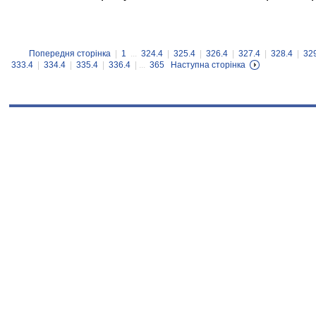
Попередня сторінка
|
1
...
324.4
|
325.4
|
326.4
|
327.4
|
328.4
|
32
333.4
|
334.4
|
335.4
|
336.4
| ...
365
Наступна сторінка