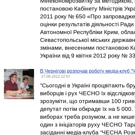
Мінекономрозвитку за методикою,
постановою Кабінету Міністрів Укра
2011 року № 650 «Про запровадж
оцінки результатів діяльності Ради 
Автономної Республіки Крим, облас
Севастопольської міських державни
змінами, внесеними постановою Ка
України від 9 квітня 2012 року № 33
В Чернігові розпочав роботу медіа-клуб 
27.06.2012 12:57
“Сьогодні в Україні процвітають бр
виборців і рух ЧЕСНО їх відслідков
зрозуміти, що отримавши 100 грив
депутат потім обкраде їх на 5 000.
виборах треба розумом, а не кише
один з ініціаторів руху ЧЕСНО Тар
засіданні медіа-клуба “ЧЕСНА Розм