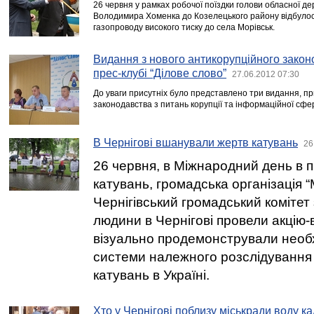
26 червня у рамках робочої поїздки голови обласної де
Володимира Хоменка до Козелецького району відбулося
газопроводу високого тиску до села Морівськ.
Видання з нового антикорупційного зако
прес-клубі “Ділове слово”
27.06.2012 07:30
До уваги присутніх було представлено три видання, пр
законодавства з питань корупції та інформаційної сфе
В Чернігові вшанували жертв катувань
26
26 червня, в Міжнародний день в 
катувань, громадська організація “
Чернігівський громадський комітет
людини в Чернігові провели акцію-в
візуально продемонстрували необх
системи належного розслідування
катувань в Україні.
Хто у Чернігові поблизу міськради воду к