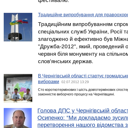
фестивалю.
Традиційне випробування для правоохор
Традиційним випробуванням спромо
спеціальних служб України, Росії 
злагоджено й ефективно був Між
"Дружба-2012", який, проведений 
червня біля монументу на спільном
слов'янських держав.
В Чернігівській області стартує громадсь
виборами
02.07.2012 13:29
Сто короткотермінових і шість довготермінових спостер
законністю виборчого процесу на Чернігівщині.
Голова ДПС у Чернігівській облас
Осипенко: “Ми докладаємо зусил
перетворення нашого відомства з