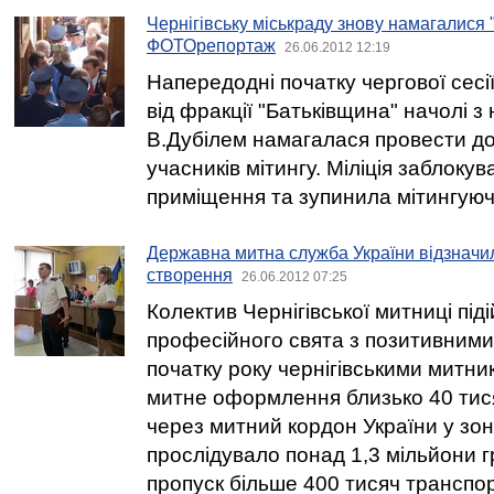
Чернігівську міськраду знову намагалися 
ФОТОрепортаж
26.06.2012 12:19
Напередодні початку чергової сесі
від фракції "Батьківщина" начолі 
В.Дубілем намагалася провести до 
учасників мітингу. Міліція заблокув
приміщення та зупинила мітингуюч
Державна митна служба України відзначил
створення
26.06.2012 07:25
Колектив Чернігівської митниці під
професійного свята з позитивними
початку року чернігівськими митн
митне оформлення близько 40 тися
через митний кордон України у зоні
прослідувало понад 1,3 мільйони 
пропуск більше 400 тисяч транспор