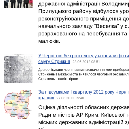
державної адміністрації Володим
Прилуцького району відбулося уро
реконструйованого приміщення до
навчального закладу “Веселка” у с.
розрахованого на перебування та
малюків.
У Чернігові без розголосу узаконили фік
смугу Стрижня
28.06.2012 08:51
Довгоочікуване чернігівцями визначення меж прибережн
Стрижень в межах міста виявилося черговим окозами
Стрижень. І навіть гірше…
За підсумками І кварталу 2012 року Черніг
кращих
27.06.2012 19:40
Оцінка діяльності обласних держав
Ради міністрів АР Крим, Київської 
міських державних адміністрацій з