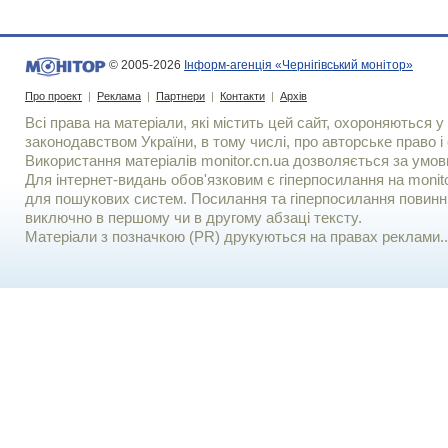
© 2005-2026
Інформ-агенція «Чернігівський монітор»
Про проект
|
Реклама
|
Партнери
|
Контакти
|
Архів
Всі права на матеріали, які містить цей сайт, охороняються у 
законодавством України, в тому числі, про авторське право і 
Використання матерiалiв monitor.cn.ua дозволяється за умов
Для iнтернет-видань обов'язковим є гiперпосилання на monito
для пошукових систем. Посилання та гіперпосилання повинні
виключно в першому чи в другому абзаці тексту.
Матеріали з позначкою (PR) друкуються на правах реклами..