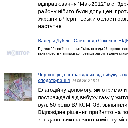
відпрацювання “Мак-2012” в с. Здр
району нібито були допущені проти
України в Чернігівській області оф
наступне
Валерій Дубіль і Олександр Соколов. ВІД
Під час 22 сесії Чернігіської міської ради 26 червня н
взяв слово, він вийшов до президії разом із депутатами
Чернігівців, постраждалих від вибуху газу,
оподаткування
26.06.2012 15:26
Благодійну допомогу, які отримали
постраждалі від вибуху газу у жит
вул. 50 років ВЛКСМ, 36, звільнили
Відповідне рішення прийнято на п
засіданні виконавчого комітету місь