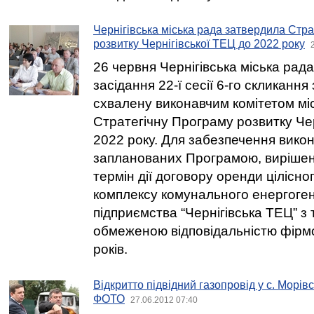
Чернігівська міська рада затвердила Стр
розвитку Чернігівської ТЕЦ до 2022 року
26 червня Чернігівська міська рада
засідання 22-ї сесії 6-го скликанн
схвалену виконавчим комітетом мі
Стратегічну Програму розвитку Чер
2022 року. Для забезпечення викон
запланованих Програмою, виріше
термін дії договору оренди цілісн
комплексу комунального енергоге
підприємства “Чернігівська ТЕЦ” з
обмеженою відповідальністю фірм
років.
Відкритто підвідний газопровід у с. Морів
ФОТО
27.06.2012 07:40