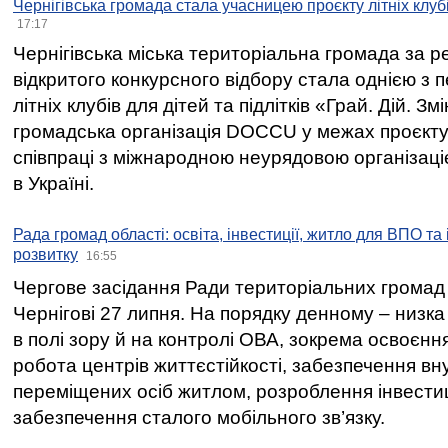
Чернігівська громада стала учасницею проєкту літніх клуб
17:17
Чернігівська міська територіальна громада за 
відкритого конкурсного відбору стала однією з
літніх клубів для дітей та підлітків «Грай. Дій. З
громадська організація DOCCU у межах проєкту 
співпраці з міжнародною неурядовою організаціє
в Україні.
Рада громад області: освіта, інвестиції, житло для ВПО та
розвитку
16:55
Чергове засідання Ради територіальних громад 
Чернігові 27 липня. На порядку денному – низка
в полі зору й на контролі ОВА, зокрема освоєння
робота центрів життєстійкості, забезпечення вн
переміщених осіб житлом, розроблення інвестиц
забезпечення сталого мобільного зв’язку.