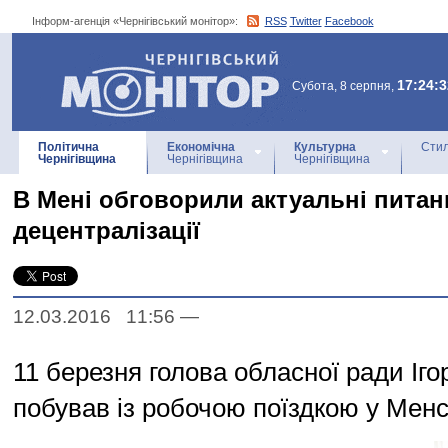
Інформ-агенція «Чернігівський монітор»:
RSS
Twitter
Facebook
Інформ-агенція
«Чернігівський монітор»
17:24:3
Субота, 8 серпня,
Політична
Економічна
Культурна
Стил
Чернігівщина
Чернігівщина
Чернігівщина
В Мені обговорили актуальні питан
децентралізації
12.03.2016 11:56
—
11 березня голова обласної ради Іг
побував із робочою поїздкою у Менс