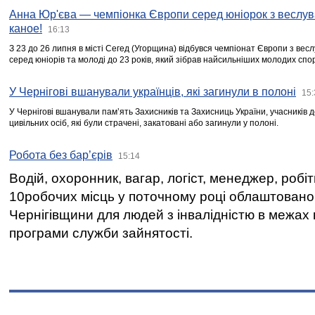
Анна Юр'єва — чемпіонка Європи серед юніорок з веслув
каное!
16:13
З 23 до 26 липня в місті Сегед (Угорщина) відбувся чемпіонат Європи з вес
серед юніорів та молоді до 23 років, який зібрав найсильніших молодих спо
У Чернігові вшанували українців, які загинули в полоні
15:
У Чернігові вшанували пам’ять Захисників та Захисниць України, учасників
цивільних осіб, які були страчені, закатовані або загинули у полоні.
Робота без бар’єрів
15:14
Водій, охоронник, вагар, логіст, менеджер, робі
10робочих місць у поточному році облаштован
Чернігівщини для людей з інвалідністю в межах
програми служби зайнятості.