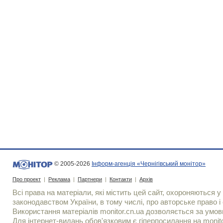
© 2005-2026
Інформ-агенція «Чернігівський монітор»
Про проект
|
Реклама
|
Партнери
|
Контакти
|
Архів
Всі права на матеріали, які містить цей сайт, охороняються у 
законодавством України, в тому числі, про авторське право і 
Використання матерiалiв monitor.cn.ua дозволяється за умов
Для iнтернет-видань обов'язковим є гiперпосилання на monito