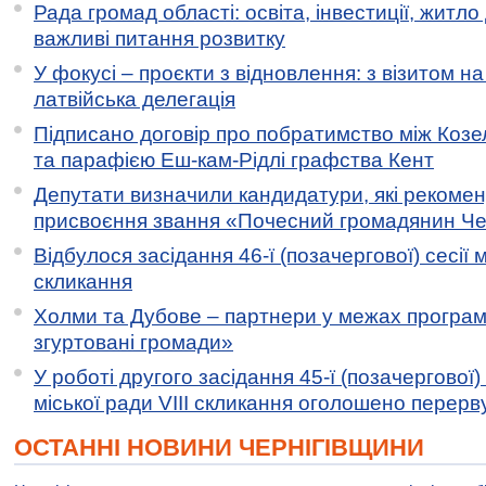
Рада громад області: освіта, інвестиції, житло
важливі питання розвитку
У фокусі – проєкти з відновлення: з візитом на
латвійська делегація
Підписано договір про побратимство між Коз
та парафією Еш-кам-Рідлі графства Кент
Депутати визначили кандидатури, які рекоме
присвоєння звання «Почесний громадянин Черн
Відбулося засідання 46-ї (позачергової) сесії м
скликання
Холми та Дубове – партнери у межах програми
згуртовані громади»
У роботі другого засідання 45-ї (позачергової) 
міської ради VIII скликання оголошено перерв
ОСТАННІ НОВИНИ ЧЕРНІГІВЩИНИ