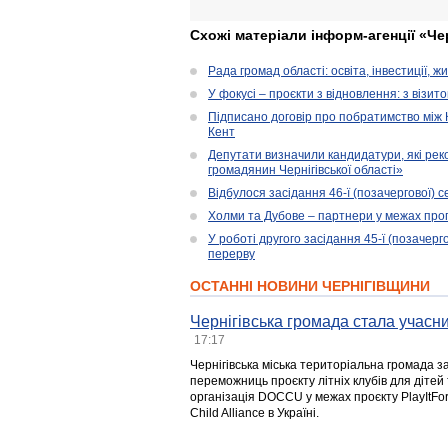
Схожі матеріали інформ-агенції «Че
Рада громад області: освіта, інвестиції, 
У фокусі – проєкти з відновлення: з візит
Підписано договір про побратимство між
Кент
Депутати визначили кандидатури, які ре
громадянин Чернігівської області»
Відбулося засідання 46-ї (позачергової) се
Холми та Дубове – партнери у межах прог
У роботі другого засідання 45-ї (позачерго
перерву
ОСТАННІ НОВИНИ ЧЕРНІГІВЩИНИ
Чернігівська громада стала учасни
17:17
Чернігівська міська територіальна громада з
переможниць проєкту літніх клубів для дітей 
організація DOCCU у межах проєкту PlayItFo
Child Alliance в Україні.