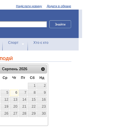
Надіслати новину
Додати в обране
Спорт
Хто є хто
ПОДІЙ
Серпень
2026
Ср
Чт
Пт
Сб
Нд
1
2
5
6
7
8
9
12
13
14
15
16
19
20
21
22
23
26
27
28
29
30