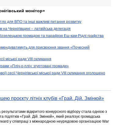
рнігівський монітор»
житло для ВПО та інші важливі питання розвитку
ом на Чернігівщині – латвійська делегація
 Козелецькою громадою та парафією Еш-кам-Рідлі графства
комендуватимуть для присвоєння звання «Почесний
сії міської ради VIII скликання
рами «Пліч-о-пліч: згуртовані громади»
вої) сесії Чернігівської міської ради VIII скликання оголошено
цею проєкту літніх клубів «Грай. Дій. Змінюй»
а результатами відкритого конкурсного відбору стала однією з
та підлітків «Грай. Дій. Змінюй», який реалізує громадська
rward у співпраці з міжнародною неурядовою організацією War