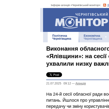
Інформ-агенція «Чернігівський монітор»:
Інформ-агенція
«Чернігівський монітор»
Політична
Економічна
Чернігівщина
Чернігівщина
Виконання обласного
«Ялівщини»: на сесії
ухвалили низку важл
21.07.2025 09:12
—
Агенцiя
На 24-й сесії обласної ради в
питань. Йшлося про управлін
передачу чи зміну користувачі