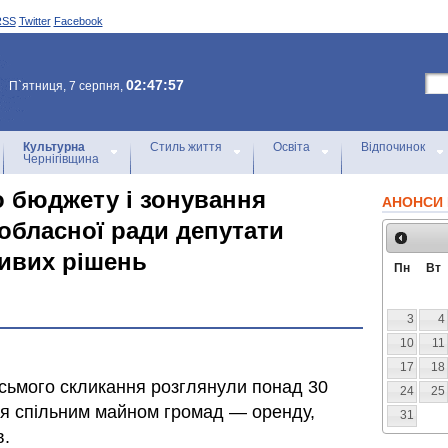
RSS
Twitter
Facebook
02:47:57
П`ятниця, 7 серпня,
Культурна
Стиль життя
Освіта
Відпочинок
Чернігівщина
 бюджету і зонування
АНОНСИ 
 обласної ради депутати
ивих рішень
Пн
Вт
3
4
10
11
17
18
осьмого скликання розглянули понад 30
24
25
ня спільним майном громад — оренду,
31
в.