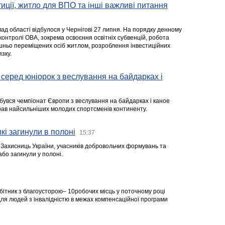
стиції, житло для ВПО та інші важливі питання
ад області відбулося у Чернігові 27 липня. На порядку денному
 контролі ОВА, зокрема освоєння освітніх субвенцій, робота
ішньо переміщених осіб житлом, розроблення інвестиційних
зку.
серед юніорок з веслування на байдарках і
ідбувся чемпіонат Європи з веслування на байдарках і каное
ібрав найсильніших молодих спортсменів континенту.
кі загинули в полоні
15:37
а Захисниць України, учасників добровольчих формувань та
 або загинули у полоні.
робітник з благоусторою– 10робочих місць у поточному році
я людей з інвалідністю в межах компенсаційної програми