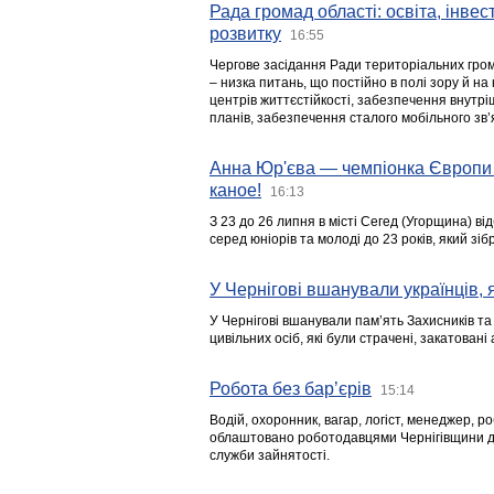
Рада громад області: освіта, інве
розвитку
16:55
Чергове засідання Ради територіальних гром
– низка питань, що постійно в полі зору й на
центрів життєстійкості, забезпечення внутр
планів, забезпечення сталого мобільного зв’я
Анна Юр'єва — чемпіонка Європи 
каное!
16:13
З 23 до 26 липня в місті Сегед (Угорщина) в
серед юніорів та молоді до 23 років, який з
У Чернігові вшанували українців, я
У Чернігові вшанували пам’ять Захисників т
цивільних осіб, які були страчені, закатовані
Робота без бар’єрів
15:14
Водій, охоронник, вагар, логіст, менеджер, 
облаштовано роботодавцями Чернігівщини дл
служби зайнятості.