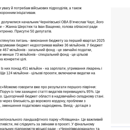
 увагу й потребам військових підрозділів, а також
оронним ініціативам.
 долучилися начальник Чернігівської ОВА В’ячеслав Чаус, його
и – Жанна Шерстюк та Іван Ващенко, голова обласної ради
тренко. Присутні 50 депутатів.
глянутих питань - виконання бюджету за перший квартал 2025
підсумками бюджет недоотримав майже 36 мільйонів. У бюджет
е 467 мільйонів - загальний фонд - це звичайні податки,
хи менше 73 мільйонів - спеціальний фонд - це цільові
 конкретні цілі.
 Із них понад 451 мільйон - на зарплати, утримання лікарень і
 Ще 124 мільйони - цільові проєкти, включаючи видатки на
с«Можемо говорити вже про результати першого півріччя:
Поруч із тим захищені статті видатків перевищують 95%. Це
що. Цьогорічний бюджет області в надзвичайно складному стані.
ю через близькість до ворожого кордону, проблеми з
й, зменшення податкових надходжень. Вихід - дотація з
я регіонального ландшафтного парку «Ялівщина». Це важливий
тивісти, які слідкують за змінами в проєкті. У фінальному
нальних підприємств міської ради - «Чернігівводоканалу» та