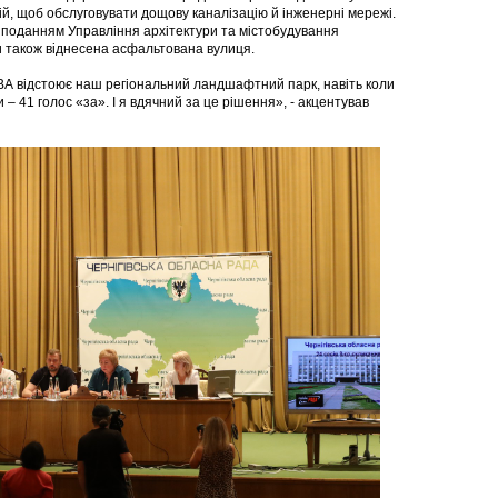
ій, щоб обслуговувати дощову каналізацію й інженерні мережі.
 поданням Управління архітектури та містобудування
ни також віднесена асфальтована вулиця.
ВА відстоює наш регіональний ландшафтний парк, навіть коли
– 41 голос «за». І я вдячний за це рішення», - акцентував