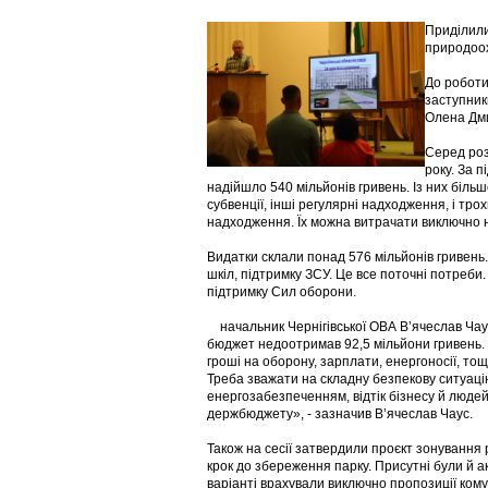
Приділили
природоох
До роботи
заступник
Олена Дми
Серед роз
року. За 
надійшло 540 мільйонів гривень. Із них більш
субвенції, інші регулярні надходження, і тро
надходження. Їх можна витрачати виключно на
Видатки склали понад 576 мільйонів гривень.
шкіл, підтримку ЗСУ. Це все поточні потреби.
підтримку Сил оборони.
начальник Чернігівської ОВА В’ячеслав Чау
бюджет недоотримав 92,5 мільйони гривень. 
гроші на оборону, зарплати, енергоносії, то
Треба зважати на складну безпекову ситуаці
енергозабезпеченням, відтік бізнесу й люде
держбюджету», - зазначив В’ячеслав Чаус.
Також на сесії затвердили проєкт зонуванн
крок до збереження парку. Присутні були й ак
варіанті врахували виключно пропозиції кому