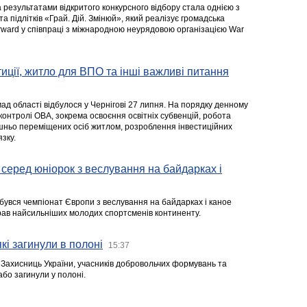
а результатами відкритого конкурсного відбору стала однією з
та підлітків «Грай. Дій. Змінюй», який реалізує громадська
rward у співпраці з міжнародною неурядовою організацією War
стиції, житло для ВПО та інші важливі питання
ад області відбулося у Чернігові 27 липня. На порядку денному
 контролі ОВА, зокрема освоєння освітніх субвенцій, робота
ішньо переміщених осіб житлом, розроблення інвестиційних
зку.
серед юніорок з веслування на байдарках і
ідбувся чемпіонат Європи з веслування на байдарках і каное
ібрав найсильніших молодих спортсменів континенту.
кі загинули в полоні
15:37
а Захисниць України, учасників добровольчих формувань та
 або загинули у полоні.