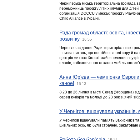
Чернігівська міська територіальна громада з
переможниць проєкту літніх клубів для дітей 
організація DOCCU у межах проєкту PlayItFo
Child Alliance в Україні.
Рада громад області: освіта, інве
розвитку
16:55
Чергове засідання Ради територіальних гром
– низка питань, що постійно в полі зору й на
центрів життєстійкості, забезпечення внутр
планів, забезпечення сталого мобільного зв’я
Анна Юр'єва — чемпіонка Європи 
каное!
16:13
З 23 до 26 липня в місті Сегед (Угорщина) в
серед юніорів та молоді до 23 років, який з
У Чернігові вшанували українців, я
У Чернігові вшанували пам’ять Захисників т
цивільних осіб, які були страчені, закатовані
Робота без бар’єрів
15:14