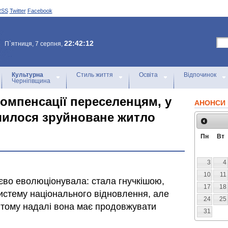
RSS
Twitter
Facebook
22:42:12
П`ятниця, 7 серпня,
Культурна
Стиль життя
Освіта
Відпочинок
Чернігівщина
компенсації переселенцям, у
АНОНСИ 
ишилося зруйноване житло
Пн
Вт
3
4
10
11
єво еволюціонувала: стала гнучкішою,
17
18
истему національного відновлення, але
24
25
 тому надалі вона має продовжувати
31