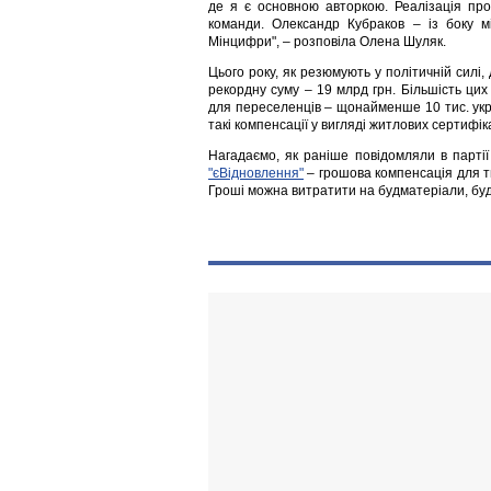
де я є основною авторкою. Реалізація пр
команди. Олександр Кубраков – із боку м
Мінцифри", – розповіла Олена Шуляк.
Цього року, як резюмують у політичній сил
рекордну суму – 19 млрд грн. Більшість цих
для переселенців – щонайменше 10 тис. укр
такі компенсації у вигляді житлових сертифіка
Нагадаємо, як раніше повідомляли в партії
"єВідновлення"
– грошова компенсація для ти
Гроші можна витратити на будматеріали, буд