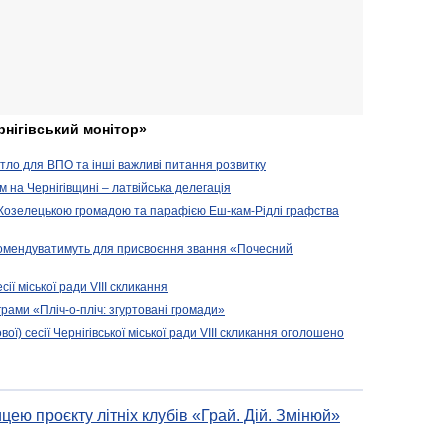
рнігівський монітор»
житло для ВПО та інші важливі питання розвитку
ом на Чернігівщині – латвійська делегація
 Козелецькою громадою та парафією Еш-кам-Рідлі графства
комендуватимуть для присвоєння звання «Почесний
сії міської ради VIII скликання
рами «Пліч-о-пліч: згуртовані громади»
вої) сесії Чернігівської міської ради VIII скликання оголошено
цею проєкту літніх клубів «Грай. Дій. Змінюй»