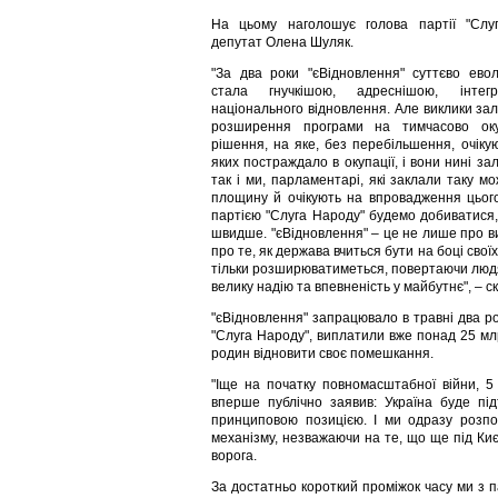
На цьому наголошує голова партії "Слу
депутат Олена Шуляк.
"За два роки "єВідновлення" суттєво ево
стала гнучкішою, адреснішою, інте
національного відновлення. Але виклики з
розширення програми на тимчасово оку
рішення, на яке, без перебільшення, очікую
яких постраждало в окупації, і вони нині з
так і ми, парламентарі, які заклали таку м
площину й очікують на впровадження цього
партією "Слуга Народу" будемо добиватися
швидше. "єВідновлення" – це не лише про ви
про те, як держава вчиться бути на боці свої
тільки розширюватиметься, повертаючи людя
велику надію та впевненість у майбутнє", – 
"єВідновлення" запрацювало в травні два рок
"Слуга Народу", виплатили вже понад 25 мл
родин відновити своє помешкання.
"Іще на початку повномасштабної війни, 
вперше публічно заявив: Україна буде пі
принциповою позицією. І ми одразу розпо
механізму, незважаючи на те, що ще під Києв
ворога.
За достатньо короткий проміжок часу ми з п