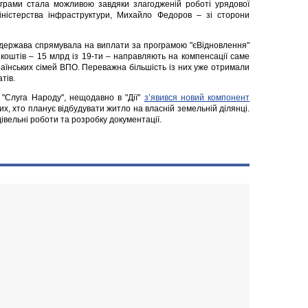
ограми стала можливою завдяки злагодженій роботі урядової
іністерства інфраструктури, Михайло Федоров – зі сторони
і, держава спрямувала на виплати за програмою "єВідновлення"
 коштів – 15 млрд із 19-ти – направляють на компенсації саме
аїнських сімей ВПО. Переважна більшість із них уже отримали
тів.
 "Слуга Народу", нещодавно в "Дії"
з’явився новий компонент
х, хто планує відбудувати житло на власній земельній ділянці.
івельні роботи та розробку документації.