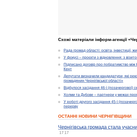
Схожі матеріали інформ-агенції «Че
Рада громад області: освіта, інвестиції, 
У фокусі – проєкти з відновлення: з візит
Підписано договір про побратимство між
Кент
Депутати визначили кандидатури, які ре
громадянин Чернігівської області»
Відбулося засідання 46-ї (позачергової) се
Холми та Дубове – партнери у межах прог
У роботі другого засідання 45-ї (позачерго
перерву
ОСТАННІ НОВИНИ ЧЕРНІГІВЩИНИ
Чернігівська громада стала учасни
17:17