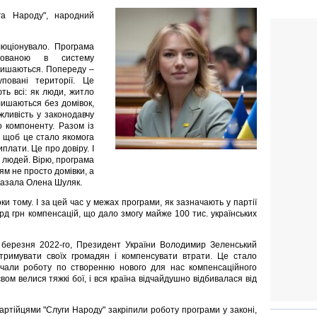
га Народу", народний
люціонувало. Програма
грованою в систему
алишаються. Попереду –
повані території. Це
ть всі: як люди, житло
алишаються без домівок,
ожливість у законодавчу
 компоненту. Разом із
, щоб це стало якомога
плати. Це про довіру. І
х людей. Вірю, програма
м не просто домівки, а
сказала Олена Шуляк.
и тому. І за цей час у межах програми, як зазначають у партії
рд грн компенсацій, що дало змогу майже 100 тис. українських
5 березня 2022-го, Президент України Володимир Зеленський
дтримувати своїх громадян і компенсувати втрати. Це стало
чали роботу по створенню нового для нас компенсаційного
ом велися тяжкі бої, і вся країна відчайдушно відбивалася від
артійцями "Слуги Народу" закріпили роботу програми у законі,