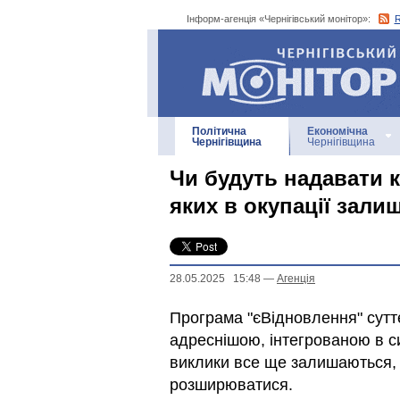
Інформ-агенція «Чернігівський монітор»:
Інформ-агенція
«Чернігівський монітор»
Політична
Економічна
Чернігівщина
Чернігівщина
Чи будуть надавати 
яких в окупації зал
28.05.2025 15:48
—
Агенцiя
Програма "єВідновлення" сутт
адреснішою, інтегрованою в с
виклики все ще залишаються,
розширюватися.