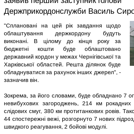
заявив перший заступник голови
Держприкордонслужби Василь Сиро
"Сплановані на цей рік завдання щодо
облаштування держкордону будуть
виконані. В цілому до кінця року за
бюджетні кошти буде облаштовано
державний кордон у межах Чернігівської та
Харківської областей. Решта ділянок буде
обладнуватися за рахунок інших джерел", -
зазначив він.
Зокрема, за його словами, буде обладнано 7 оп
невибухових загороджень, 214 км рокадних д
слідових смуг, 380 км протитанкових ровів. Та
44 спостережні вежі, розгорнуто 7 нових підроз
швидкого реагування, 2 бойові модулі.