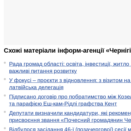
Схожі матеріали інформ-агенції «Черніг
Рада громад області: освіта, інвестиції, житло
важливі питання розвитку
У фокусі – проєкти з відновлення: з візитом на
латвійська делегація
Підписано договір про побратимство між Коз
та парафією Еш-кам-Рідлі графства Кент
Депутати визначили кандидатури, які рекоме
присвоєння звання «Почесний громадянин Черн
Відбулося засідання 46-ї (позачергової) сесії м