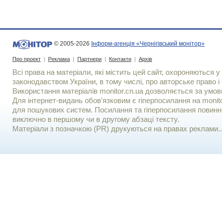
© 2005-2026
Інформ-агенція «Чернігівський монітор»
Про проект
|
Реклама
|
Партнери
|
Контакти
|
Архів
Всі права на матеріали, які містить цей сайт, охороняються у 
законодавством України, в тому числі, про авторське право і 
Використання матерiалiв monitor.cn.ua дозволяється за умов
Для iнтернет-видань обов'язковим є гiперпосилання на monito
для пошукових систем. Посилання та гіперпосилання повинні
виключно в першому чи в другому абзаці тексту.
Матеріали з позначкою (PR) друкуються на правах реклами..