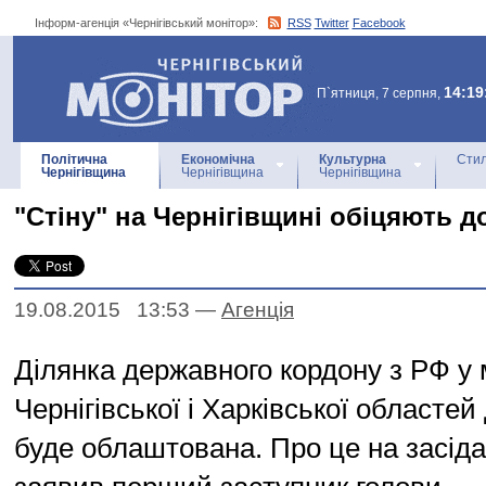
Інформ-агенція «Чернігівський монітор»:
RSS
Twitter
Facebook
Інформ-агенція
«Чернігівський монітор»
14:19
П`ятниця, 7 серпня,
Політична
Економічна
Культурна
Стил
Чернігівщина
Чернігівщина
Чернігівщина
"Стіну" на Чернігівщині обіцяють д
19.08.2015 13:53
—
Агенцiя
Ділянка державного кордону з РФ у
Чернігівської і Харківської областей
буде облаштована. Про це на засіда