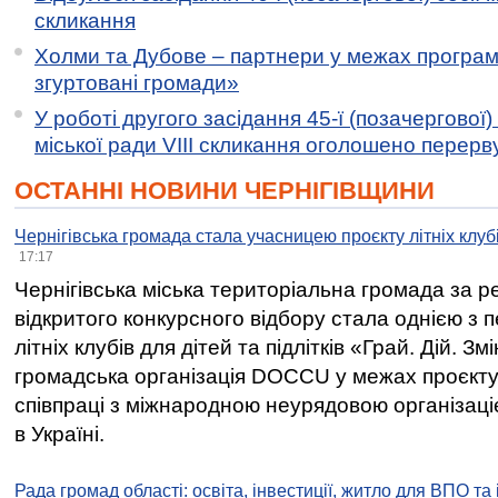
скликання
Холми та Дубове – партнери у межах програми
згуртовані громади»
У роботі другого засідання 45-ї (позачергової) 
міської ради VIII скликання оголошено перерв
ОСТАННІ НОВИНИ ЧЕРНІГІВЩИНИ
Чернігівська громада стала учасницею проєкту літніх клуб
17:17
Чернігівська міська територіальна громада за 
відкритого конкурсного відбору стала однією з
літніх клубів для дітей та підлітків «Грай. Дій. З
громадська організація DOCCU у межах проєкту 
співпраці з міжнародною неурядовою організаціє
в Україні.
Рада громад області: освіта, інвестиції, житло для ВПО та