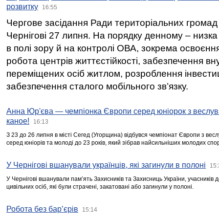
розвитку
16:55
Чергове засідання Ради територіальних громад 
Чернігові 27 липня. На порядку денному – низка
в полі зору й на контролі ОВА, зокрема освоєння
робота центрів життєстійкості, забезпечення вн
переміщених осіб житлом, розроблення інвестиц
забезпечення сталого мобільного зв’язку.
Анна Юр'єва — чемпіонка Європи серед юніорок з веслув
каное!
16:13
З 23 до 26 липня в місті Сегед (Угорщина) відбувся чемпіонат Європи з вес
серед юніорів та молоді до 23 років, який зібрав найсильніших молодих спо
У Чернігові вшанували українців, які загинули в полоні
15:
У Чернігові вшанували пам’ять Захисників та Захисниць України, учасників
цивільних осіб, які були страчені, закатовані або загинули у полоні.
Робота без бар’єрів
15:14