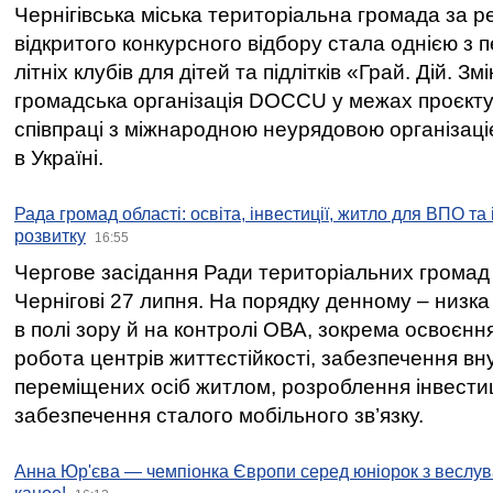
Чернігівська міська територіальна громада за 
відкритого конкурсного відбору стала однією з
літніх клубів для дітей та підлітків «Грай. Дій. З
громадська організація DOCCU у межах проєкту 
співпраці з міжнародною неурядовою організаціє
в Україні.
Рада громад області: освіта, інвестиції, житло для ВПО та
розвитку
16:55
Чергове засідання Ради територіальних громад 
Чернігові 27 липня. На порядку денному – низка
в полі зору й на контролі ОВА, зокрема освоєння
робота центрів життєстійкості, забезпечення вн
переміщених осіб житлом, розроблення інвестиц
забезпечення сталого мобільного зв’язку.
Анна Юр'єва — чемпіонка Європи серед юніорок з веслув