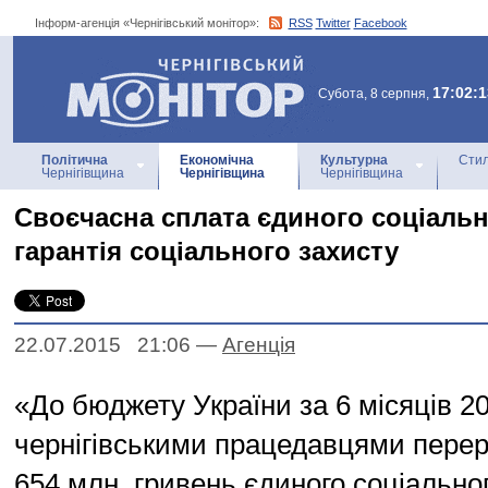
Інформ-агенція «Чернігівський монітор»:
RSS
Twitter
Facebook
Інформ-агенція
«Чернігівський монітор»
17:02:1
Субота, 8 серпня,
Політична
Економічна
Культурна
Стил
Чернігівщина
Чернігівщина
Чернігівщина
Своєчасна сплата єдиного соціальн
гарантія соціального захисту
22.07.2015 21:06
—
Агенцiя
«До бюджету України за 6 місяців 2
чернігівськими працедавцями пере
654 млн. гривень єдиного соціальног