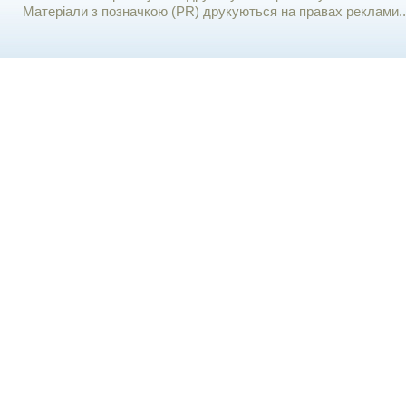
Матеріали з позначкою (PR) друкуються на правах реклами..