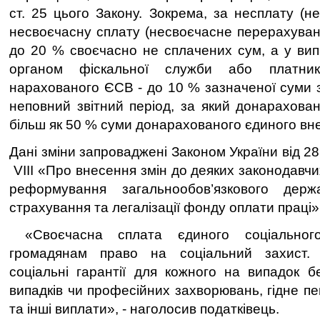
ст. 25 цього Закону. Зокрема, за несплату (н
несвоєчасну сплату (несвоєчасне перерахуванн
до 20 % своєчасно не сплачених сум, а у ви
органом фіскальної служби або платни
нарахованого ЄСВ - до 10 % зазначеної суми 
неповний звітний період, за який донарахован
більш як 50 % суми донарахованого єдиного вне
Дані зміни запроваджені Законом України від 28
VIII «Про внесення змін до деяких законодавчи
реформування загальнообов’язкового держ
страхування та легалізації фонду оплати праці»
«Своєчасна сплата єдиного соціального
громадянам право на соціальний захист. 
соціальні гарантії для кожного на випадок б
випадків чи професійних захворювань, гідне п
та інші виплати», - наголосив податківець.