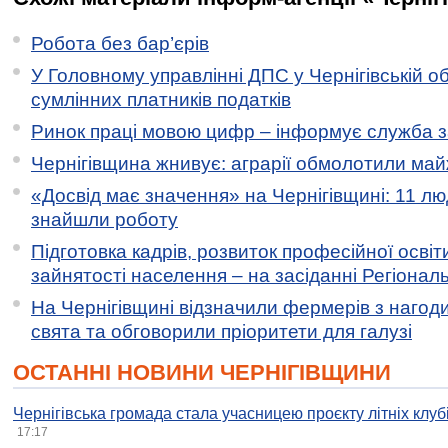
Робота без бар’єрів
У Головному управлінні ДПС у Чернігівській о
сумлінних платників податків
Ринок праці мовою цифр – інформує служба з
Чернігівщина жнивує: аграрії обмолотили майж
«Досвід має значення» на Чернігівщині: 11 лю
знайшли роботу
Підготовка кадрів, розвиток професійної освіт
зайнятості населення – на засіданні Регіонал
На Чернігівщині відзначили фермерів з нагод
свята та обговорили пріоритети для галузі
ОСТАННІ НОВИНИ ЧЕРНІГІВЩИНИ
Чернігівська громада стала учасницею проєкту літніх клуб
17:17