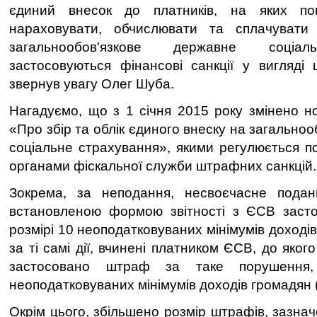
єдиний внесок до платників, на яких пок
нараховувати, обчислювати та сплачувати
загальнообов'язкове державне соціал
застосовуються фінансові санкції у вигляді 
звернув увагу Олег Шуба.
Нагадуємо, що з 1 січня 2015 року змінено н
«Про збір та облік єдиного внеску на загально
соціальне страхування», якими регулюється п
органами фіскальної служби штрафних санкцій.
Зокрема, за неподання, несвоєчасне пода
встановленою формою звітності з ЄСВ заст
розмірі 10 неоподатковуваних мінімумів доходів
за ті самі дії, вчинені платником ЄСВ, до яког
застосовано штраф за таке порушення
неоподатковуваних мінімумів доходів громадян 
Окрім цього, збільшено розмір штрафів, зазначе