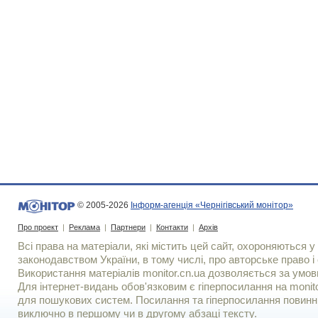
© 2005-2026
Інформ-агенція «Чернігівський монітор»
Про проект
|
Реклама
|
Партнери
|
Контакти
|
Архів
Всі права на матеріали, які містить цей сайт, охороняються у 
законодавством України, в тому числі, про авторське право і 
Використання матерiалiв monitor.cn.ua дозволяється за умов
Для iнтернет-видань обов'язковим є гiперпосилання на monito
для пошукових систем. Посилання та гіперпосилання повинні
виключно в першому чи в другому абзаці тексту.