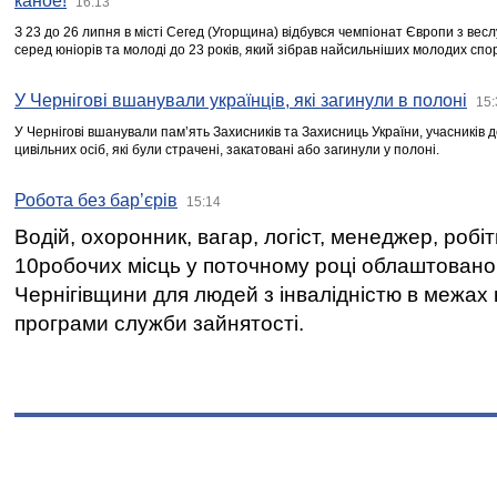
каное!
16:13
З 23 до 26 липня в місті Сегед (Угорщина) відбувся чемпіонат Європи з вес
серед юніорів та молоді до 23 років, який зібрав найсильніших молодих спо
У Чернігові вшанували українців, які загинули в полоні
15:
У Чернігові вшанували пам’ять Захисників та Захисниць України, учасників
цивільних осіб, які були страчені, закатовані або загинули у полоні.
Робота без бар’єрів
15:14
Водій, охоронник, вагар, логіст, менеджер, робі
10робочих місць у поточному році облаштован
Чернігівщини для людей з інвалідністю в межах
програми служби зайнятості.