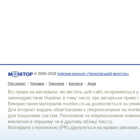
© 2005-2026
Інформ-агенція «Чернігівський монітор»
Про проект
|
Реклама
|
Партнери
|
Контакти
|
Архів
Всі права на матеріали, які містить цей сайт, охороняються у 
законодавством України, в тому числі, про авторське право і 
Використання матерiалiв monitor.cn.ua дозволяється за умов
Для iнтернет-видань обов'язковим є гiперпосилання на monito
для пошукових систем. Посилання та гіперпосилання повинні
виключно в першому чи в другому абзаці тексту.
Матеріали з позначкою (PR) друкуються на правах реклами..