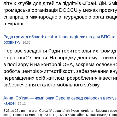
літніх клубів для дітей та підлітків «Грай. Дій. З
громадська організація DOCCU у межах проєкту 
співпраці з міжнародною неурядовою організаціє
в Україні.
Рада громад області: освіта, інвестиції, житло для ВПО та
розвитку
16:55
Чергове засідання Ради територіальних громад 
Чернігові 27 липня. На порядку денному – низка
в полі зору й на контролі ОВА, зокрема освоєння
робота центрів життєстійкості, забезпечення вн
переміщених осіб житлом, розроблення інвестиц
забезпечення сталого мобільного зв’язку.
Анна Юр'єва — чемпіонка Європи серед юніорок з веслув
каное!
16:13
З 23 до 26 липня в місті Сегед (Угорщина) відбувся чемпіонат Європи з вес
серед юніорів та молоді до 23 років, який зібрав найсильніших молодих спо