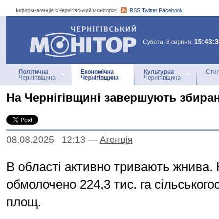
Інформ-агенція «Чернігівський монітор»:
RSS
Twitter
Facebook
Інформ-агенція
«Чернігівський монітор»
15:43:3
Субота, 8 серпня,
Політична
Економічна
Культурна
Стил
Чернігівщина
Чернігівщина
Чернігівщина
На Чернігівщині завершують збиран
08.08.2025 12:13
—
Агенцiя
В області активно тривають жнива. 
обмолочено 224,3 тис. га сільськог
площ.