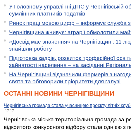
У Головному управлінні ДПС у Чернігівській о
сумлінних платників податків
Ринок праці мовою цифр – інформує служба з
Чернігівщина жнивує: аграрії обмолотили майж
«Досвід має значення» на Чернігівщині: 11 лю
знайшли роботу
Підготовка кадрів, розвиток професійної освіт
зайнятості населення – на засіданні Регіонал
На Чернігівщині відзначили фермерів з нагод
свята та обговорили пріоритети для галузі
ОСТАННІ НОВИНИ ЧЕРНІГІВЩИНИ
Чернігівська громада стала учасницею проєкту літніх клуб
17:17
Чернігівська міська територіальна громада за 
відкритого конкурсного відбору стала однією з