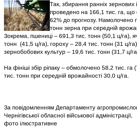
Так, збирання ранніх зернових
проведено на 166,1 тис. га, що
62% до прогнозу. Намолочено п
тонн зерна при середній врожай
Зокрема, пшениці – 691,3 тис. тонн (50,1 ц/га), 
тонн (41,5 ц/га), гороху – 28,4 тис. тонн (31 ц/г
зернобобових культур – 19,6 тис. тонн (31,7 ц/га
На фініші збір ріпаку – обмолочено 58,2 тис. га 
тис. тонн при середній врожайності 30,0 ц/га.
За повідомленням Департаменту агропромислов
Чернігівської обласної військової адміністрації,
фото ілюстративне