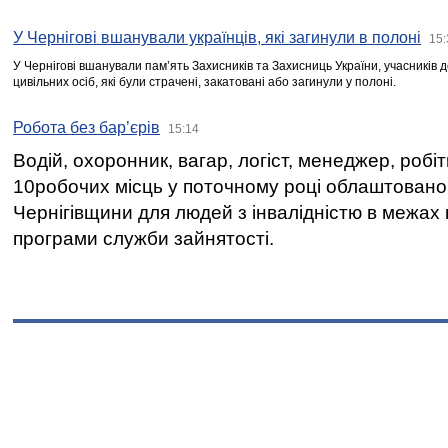
У Чернігові вшанували українців, які загинули в полоні
15:
У Чернігові вшанували пам’ять Захисників та Захисниць України, учасників
цивільних осіб, які були страчені, закатовані або загинули у полоні.
Робота без бар’єрів
15:14
Водій, охоронник, вагар, логіст, менеджер, робі
10робочих місць у поточному році облаштован
Чернігівщини для людей з інвалідністю в межах
програми служби зайнятості.