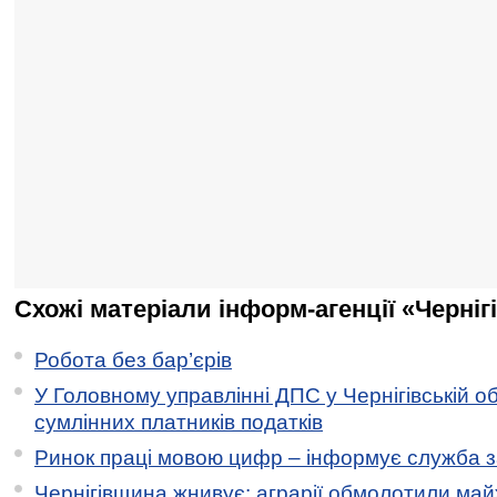
Схожі матеріали інформ-агенції «Черніг
Робота без бар’єрів
У Головному управлінні ДПС у Чернігівській о
сумлінних платників податків
Ринок праці мовою цифр – інформує служба з
Чернігівщина жнивує: аграрії обмолотили майж