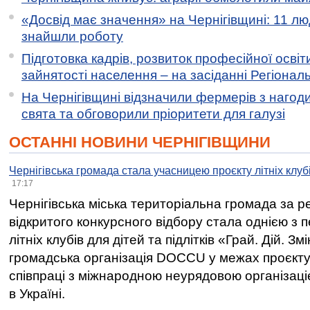
«Досвід має значення» на Чернігівщині: 11 лю
знайшли роботу
Підготовка кадрів, розвиток професійної освіт
зайнятості населення – на засіданні Регіонал
На Чернігівщині відзначили фермерів з нагод
свята та обговорили пріоритети для галузі
ОСТАННІ НОВИНИ ЧЕРНІГІВЩИНИ
Чернігівська громада стала учасницею проєкту літніх клуб
17:17
Чернігівська міська територіальна громада за 
відкритого конкурсного відбору стала однією з
літніх клубів для дітей та підлітків «Грай. Дій. З
громадська організація DOCCU у межах проєкту 
співпраці з міжнародною неурядовою організаціє
в Україні.