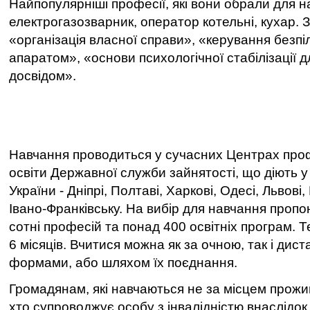
Найпопулярніші професії, які вони обрали для н
електрогазозварник, оператор котельні, кухар. 
«
організація власної справи
», «
керування безпі
апаратом
», «
основи психологічної стабілізації 
досвідом
».
Навчання проводиться у сучасних Центрах проф
освіти Державної служби зайнятості, що діють у
України - Дніпрі, Полтаві, Харкові, Одесі, Львові
Івано-Франківську. На вибір для навчання пропо
сотні професій та понад 400 освітніх програм. 
6 місяців. Вчитися можна як за очною, так і ди
формами, або шляхом їх поєднання.
Громадянам, які навчаються не за місцем прожи
хто супроводжує особу з інвалідністю внаслідок в