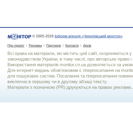
© 2005-2026
Інформ-агенція «Чернігівський монітор»
Про проект
|
Реклама
|
Партнери
|
Контакти
|
Архів
Всі права на матеріали, які містить цей сайт, охороняються у 
законодавством України, в тому числі, про авторське право і 
Використання матерiалiв monitor.cn.ua дозволяється за умов
Для iнтернет-видань обов'язковим є гiперпосилання на monito
для пошукових систем. Посилання та гіперпосилання повинні
виключно в першому чи в другому абзаці тексту.
Матеріали з позначкою (PR) друкуються на правах реклами..