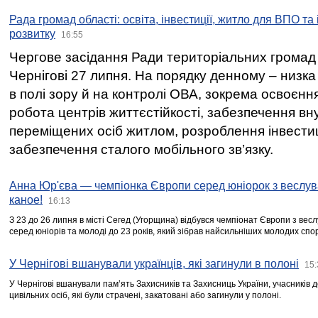
Рада громад області: освіта, інвестиції, житло для ВПО та
розвитку
16:55
Чергове засідання Ради територіальних громад 
Чернігові 27 липня. На порядку денному – низка
в полі зору й на контролі ОВА, зокрема освоєння
робота центрів життєстійкості, забезпечення вн
переміщених осіб житлом, розроблення інвестиц
забезпечення сталого мобільного зв’язку.
Анна Юр'єва — чемпіонка Європи серед юніорок з веслув
каное!
16:13
З 23 до 26 липня в місті Сегед (Угорщина) відбувся чемпіонат Європи з вес
серед юніорів та молоді до 23 років, який зібрав найсильніших молодих спо
У Чернігові вшанували українців, які загинули в полоні
15:
У Чернігові вшанували пам’ять Захисників та Захисниць України, учасників
цивільних осіб, які були страчені, закатовані або загинули у полоні.