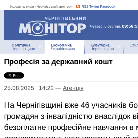
Інформ-агенція «Чернігівський монітор»:
RSS
Twitter
Facebook
Інформ-агенція
«Чернігівський монітор»
09:56:5
Четвер, 6 серпня,
Політична
Економічна
Культурна
Стил
Чернігівщина
Чернігівщина
Чернігівщина
Професія за державний кошт
25.08.2025 14:22
—
Агенцiя
На Чернігівщині вже 46 учасників бо
громадян з інвалідністю внаслідок 
безоплатне професійне навчання в