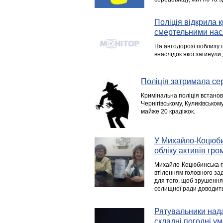
Поліція відкрила 
смертельними насл
На автодорозі поблизу 
внаслідок якої загинули
Поліція затримала се
Кримінальна поліція встанов
Чернігівському, Куликівськом
майже 20 крадіжок.
У Михайло-Коцюби
обліку активів гр
Михайло-Коцюбинська гр
втіленням головного за
для того, щоб зрушення 
селищної ради доводить
Рятувальники нада
складні погодні у