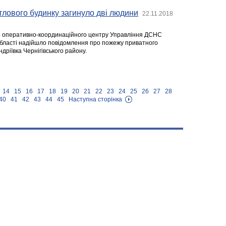
тлового будинку загинуло дві людини
22.11.2018
до оперативно-координаційного центру Управління ДСНС
й області надійшло повідомлення про пожежу приватного
дріївка Чернігівського району.
14
15
16
17
18
19
20
21
22
23
24
25
26
27
28
40
41
42
43
44
45
Наступна сторінка