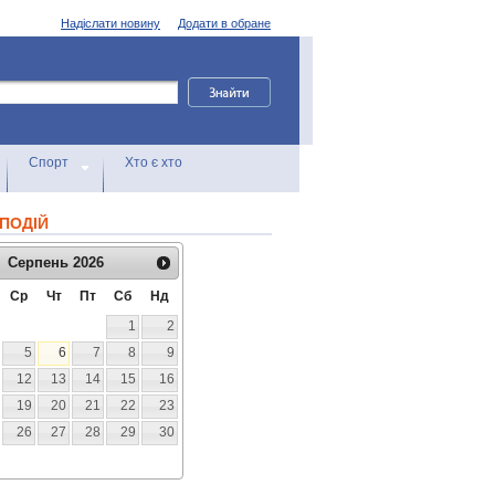
Надіслати новину
Додати в обране
Спорт
Хто є хто
ПОДІЙ
Серпень
2026
Ср
Чт
Пт
Сб
Нд
1
2
5
6
7
8
9
12
13
14
15
16
19
20
21
22
23
26
27
28
29
30