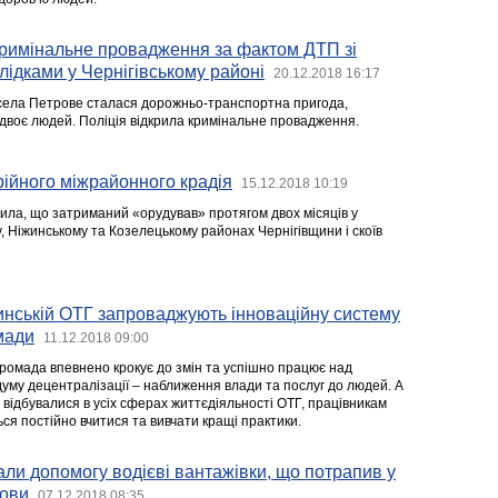
кримінальне провадження за фактом ДТП зі
ідками у Чернігівському районі
20.12.2018 16:17
села Петрове сталася дорожньо-транспортна пригода,
 двоє людей. Поліція відкрила кримінальне провадження.
рійного міжрайонного крадія
15.12.2018 10:19
ила, що затриманий «орудував» протягом двох місяців у
у, Ніжинському та Козелецькому районах Чернігівщини і скоїв
нській ОТГ запроваджують інноваційну систему
омади
11.12.2018 09:00
омада впевнено крокує до змін та успішно працює над
думу децентралізації – наближення влади та послуг до людей. А
відбувалися в усіх сферах життєдіяльності ОТГ, працівникам
ся постійно вчитися та вивчати кращі практики.
ли допомогу водієві вантажівки, що потрапив у
мови
07.12.2018 08:35