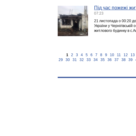
Під час пожежі жи
07:23
21 листопада о 00:20 
України у Чернігівські
житлового будинку в с.Ан
1
2
3
4
5
6
7
8
9
10
11
12
13
29
30
31
32
33
34
35
36
37
38
39