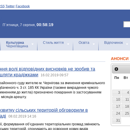
RSS
Twitter
Facebook
00:58:19
П`ятниця, 7 серпня,
Культурна
Стиль життя
Освіта
Відпочинок
Чернігівщина
АНОНСИ 
ння волі відповідних висновків не зробив та
шляти крадіжками
16.02.2019 09:57
Пн
Вт
 районного суду жителю м. Чернігова за вчинення кримінального
аченого ч. 3 ст. 185 КК України (таємне викрадення чужого
икненням до житла) призначено покарання із застосуванням
3
4
4 місяців арешту.
10
11
17
18
звитку сільських територій обговорили в
24
25
аді
08.02.2019 14:16
31
ї, формування об’єднаних територіальних громад змінюють
ських територій, спонукають до освоєння нових видів