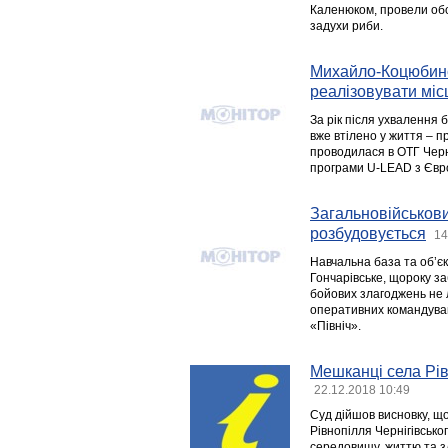
Каленюком, провели обс
задухи риби.
Михайло-Коцюбинс
реалізовувати міс
За рік після ухвалення 
вже втілено у життя – п
проводилася в ОТГ Черн
програми U-LEAD з Євр
Загальновійськови
розбудовується
14
Навчальна база та об’єк
Гончарівське, щороку за
бойових злагоджень не л
оперативних командува
«Північ».
Мешканці села Рів
22.12.2018 10:49
Суд дійшов висновку, щ
Рівнопілля Чернігівськ
середовищу, життю та з