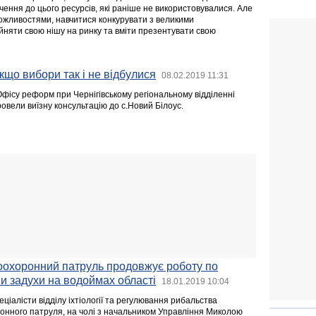
ення до цього ресурсів, які раніше не використовувалися. Але
ожливостями, навчитися конкурувати з великими
йняти свою нішу на ринку та вміти презентувати свою
кщо вибори так і не відбулися
08.02.2019 11:31
Офісу реформ при Чернігівському регіональному відділенні
провели виїзну консультацію до с.Новий Білоус.
боохоронний патруль продовжує роботу по
и задухи на водоймах області
18.01.2019 10:04
еціалісти відділу іхтіології та регулювання рибальства
ронного патруля, на чолі з начальником Управління Миколою