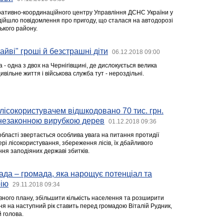
еративно-координаційного центру Управління ДСНС України у
адійшло повідомлення про пригоду, що сталася на автодорозі
ського району.
зайві" гроші й безстрашні діти
06.12.2018 09:00
 - одна з двох на Чернігівщині, де дислокується велика
ивільне життя і військова служба тут - нероздільні.
ісокористувачем відшкодовано 70 тис. грн.
 незаконною вирубкою дерев
01.12.2018 09:36
бласті звертається особлива увага на питання протидії
і лісокористування, збереження лісів, їх дбайливого
ня заподіяних державі збитків.
ада – громада, яка нарощує потенціал та
ію
29.11.2018 09:34
вного плану, збільшити кількість населення та розширити
ння на наступний рік ставить перед громадою Віталій Рудник,
 голова.