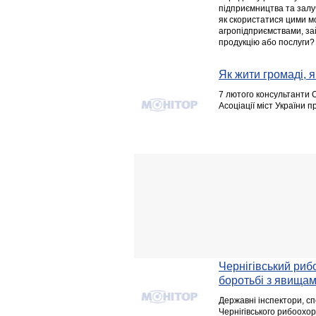
підприємництва та залуч
як скористатися цими м
агропідприємствами, за
продукцію або послуги?
Як жити громаді, я
7 лютого консультанти 
Асоціації міст України 
Чернігівський ри
боротьбі з явищам
Державні інспектори, сп
Чернігівського рибоохо