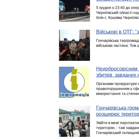
5 грудня о 23:40 до оп
Чернігівській області н
біля с. Кошівка Чернігів
Військові в ОТГ: "
Гончарівська тергромада
військова частина. Тож ц
Недобросовісним л
збитків, завданих
Органами прокуратури о
правопорушенням у сфер
використання та стягнен
Гончарівська гром
розширює територ
Увійти в межі перспекти
територію, - такі завда
Гончарівський селищний