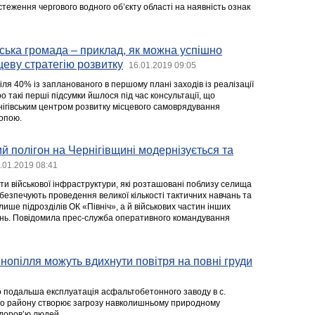
теження чергового водного об’єкту області на наявність ознак
ька громада – приклад, як можна успішно
цеву стратегію розвитку
16.01.2019 09:05
біля 40% із запланованого в першому плані заходів із реалізації
ро такі перші підсумки йшлося під час консультації, що
ігівським центром розвитку місцевого самоврядування
опою.
й полігон на Чернігівщині модернізується та
.01.2019 08:41
ти військової інфраструктури, які розташовані поблизу селища
безпечують проведення великої кількості тактичних навчань та
ише підрозділів ОК «Північ», а й військових частин інших
нь. Повідомила прес-служба оперативного командування
нопілля можуть вдихнути повітря на повні груди
о подальша експлуатація асфальтобетонного заводу в с.
ого району створює загрозу навколишньому природному
доров’ю людей.