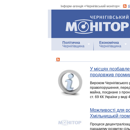
Інформ-агенція «Чернігівський монітор»:
Інформ-агенція
«Чернігівський монітор»
Політична
Економічна
Чернігівщина
Чернігівщина
У місцях позбавле
продовжив проми
Вироком Чернігівського
правопорушення, передб
майна, поєднане з прон
ст. 69 КК України у виді 
Можливості для ро
Хмільницькій гром
Процеси децентралізаці
парадигму розвитку сіль