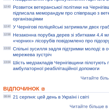
Розвиток ветеранської політики на Чернігівщ
12:43
підписала меморандум про співпрацю з ве
організаціями
У Чернігові поліцейські затримали двох гра
12:47
Незаконна порубка дерев зі збитками 4,4 мл
12:58
«чорних» лісорубів повідомлено про підозр
Спільні зусилля задля підтримки молоді: в о
13:02
мережева зустріч
Шість медзакладів Чернігівщини пілотують п
13:04
амбулаторної реабілітаційної допомоги
Читайте біль
ВІДПОЧИНОК
21 серпня: цей день в Україні і світі
08:44
Читайте більше в 