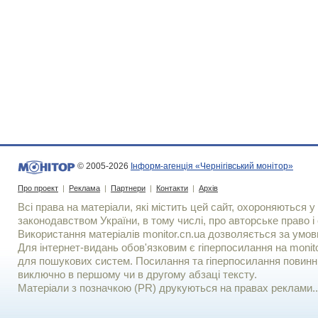
© 2005-2026
Інформ-агенція «Чернігівський монітор»
Про проект
|
Реклама
|
Партнери
|
Контакти
|
Архів
Всі права на матеріали, які містить цей сайт, охороняються у 
законодавством України, в тому числі, про авторське право і 
Використання матерiалiв monitor.cn.ua дозволяється за умов
Для iнтернет-видань обов'язковим є гiперпосилання на monito
для пошукових систем. Посилання та гіперпосилання повинні
виключно в першому чи в другому абзаці тексту.
Матеріали з позначкою (PR) друкуються на правах реклами..