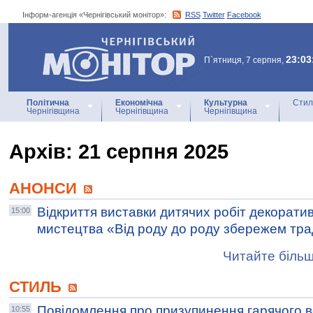
Інформ-агенція «Чернігівський монітор»:
RSS
Twitter
Facebook
Інформ-агенція
«Чернігівський монітор»
23:03
П`ятниця, 7 серпня,
Політична
Економічна
Культурна
Стил
Чернігівщина
Чернігівщина
Чернігівщина
Архiв: 21 серпня 2025
АНОНСИ
Відкриття виставки дитячих робіт декорати
15:00
мистецтва «Від роду до роду збережем тра
Читайте більш
СТИЛЬ
Повідомлення про призупинення гарячого 
10:55