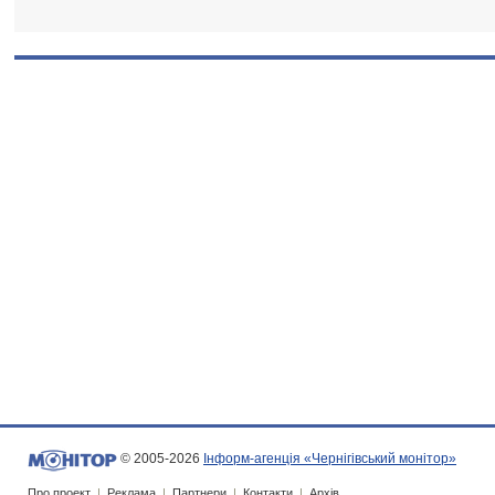
© 2005-2026
Інформ-агенція «Чернігівський монітор»
Про проект
|
Реклама
|
Партнери
|
Контакти
|
Архів