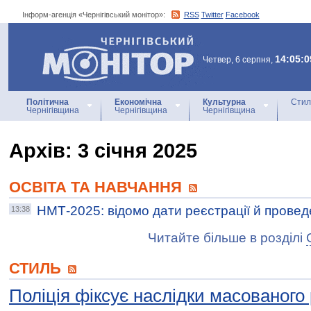
Інформ-агенція «Чернігівський монітор»:
RSS
Twitter
Facebook
Інформ-агенція
«Чернігівський монітор»
14:05:0
Четвер, 6 серпня,
Політична
Економічна
Культурна
Стил
Чернігівщина
Чернігівщина
Чернігівщина
Архiв: 3 січня 2025
ОСВІТА ТА НАВЧАННЯ
НМТ-2025: відомо дати реєстрації й прове
13:38
Читайте більше в розділі
СТИЛЬ
Поліція фіксує наслідки масованого 