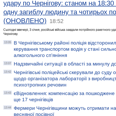
удару по Чернігову: станом на 18:30
одну загиблу людину та чотирьох п
(ОНОВЛЕНО)
18:52
Сьогодні ввечері, 3 січня, російські війська завдали потрійного ракетного уд
Чернігову.
В Чернігівському районі поліція відсторонил
13:05
керування транспортом водія у стані сильн
алкогольного сп’яніння
Надзвичайні ситуації в області за минулу д
13:07
Чернігівські поліцейські скерували до суду
13:42
щодо організатора лабораторії з виробницт
психотропних речовин
єВідновлення: компенсацію за пошкоджене
13:43
ще 17 чернігівців
Фермери Чернігівщини можуть отримати нас
13:44
весняної посівної