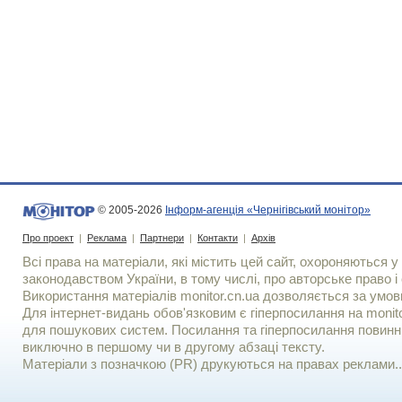
© 2005-2026
Інформ-агенція «Чернігівський монітор»
Про проект
|
Реклама
|
Партнери
|
Контакти
|
Архів
Всі права на матеріали, які містить цей сайт, охороняються у 
законодавством України, в тому числі, про авторське право і 
Використання матерiалiв monitor.cn.ua дозволяється за умов
Для iнтернет-видань обов'язковим є гiперпосилання на monito
для пошукових систем. Посилання та гіперпосилання повинні
виключно в першому чи в другому абзаці тексту.
Матеріали з позначкою (PR) друкуються на правах реклами..