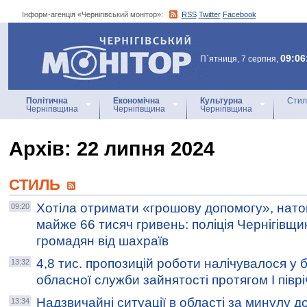
Інформ-агенція «Чернігівський монітор»:
RSS
Twitter
Facebook
Інформ-агенція
«Чернігівський монітор»
09:06
П`ятниця, 7 серпня,
Політична
Економічна
Культурна
Стил
Чернігівщина
Чернігівщина
Чернігівщина
Архiв: 22 липня 2024
СТИЛЬ
Хотіла отримати «грошову допомогу», нато
09:20
майже 66 тисяч гривень: поліція Чернігівщи
громадян від шахраїв
4,8 тис. пропозицій роботи налічувалося у б
13:32
обласної служби зайнятості протягом І півр
Надзвичайні ситуації в області за минулу д
13:34